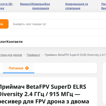
слуги 3D-
Вакансії
Комерційна
Координація та
Пр
уку
пропозиція
співпраця
бр
ів
Блог
Контакти
тини для дронів
Приймачі
Приймач BetaFPV SuperD ELRS Diversity 2.4 
Питання
0
Приймач BetaFPV SuperD ELRS
Diversity 2.4 ГГц / 915 МГц —
ресивер для FPV дрона з двома