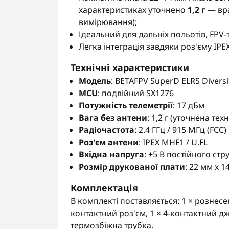
характеристиках уточнено
1,2 г
— вра
вимірювання);
Ідеальний для дальніх польотів, FPV
Легка інтеграція завдяки роз'єму IPEX
Технічні характеристики
Модель
: BETAFPV SuperD ELRS Divers
MCU
: подвійний SX1276
Потужність телеметрії
: 17 дБм
Вага без антени
: 1,2 г (уточнена тех
Радіочастота
: 2.4 ГГц / 915 МГц (FCC)
Роз'єм антени
: IPEX MHF1 / U.FL
Вхідна напруга
: +5 В постійного стр
Розмір друкованої плати
: 22 мм х 1
Комплектація
В комплекті поставляється: 1 × рознесен
контактний роз'єм, 1 × 4-контактний джгу
термозбіжна трубка.