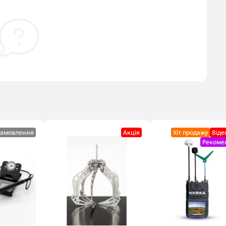
замовлення
Акцiя
Хіт продажу
Віде
Рекоме