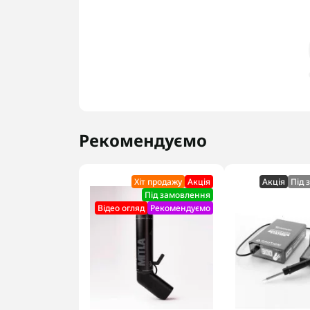
Рекомендуємо
Хіт продажу
Акцiя
Акцiя
Під 
Під замовлення
Відео огляд
Рекомендуємо