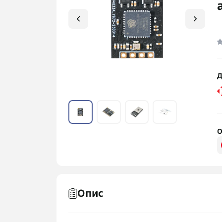
Д
О
Опис