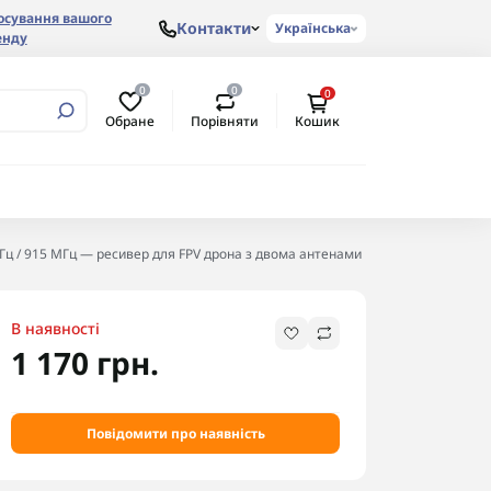
осування вашого
Контакти
Українська
енду
0
0
0
Обране
Порівняти
Кошик
ГГц / 915 МГц — ресивер для FPV дрона з двома антенами
В наявності
1 170 грн.
Повідомити про наявність