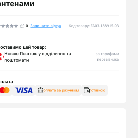
антенами
0
Залишити відгук
Код товару: FA03-188915-03
оставимо цей товар:
Новою Поштою у відділення та
за тарифами
перевізника
поштомати
плата
оплата за рахунком
готівкою