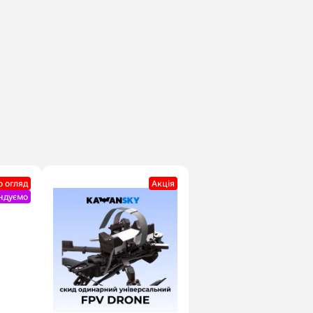
о огляд
Акцiя
ндуємо