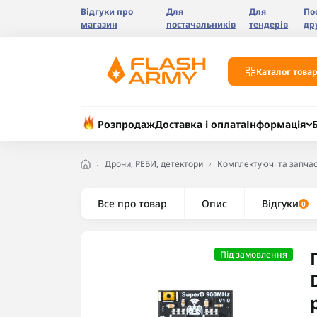
Відгуки про
Для
Для
По
магазин
постачальників
тендерів
др
Каталог товар
Розпродаж
Доставка і оплата
Інформація
Дрони, РЕБИ, детектори
Комплектуючі та запчас
Все про товар
Опис
Відгуки
0
Під замовлення