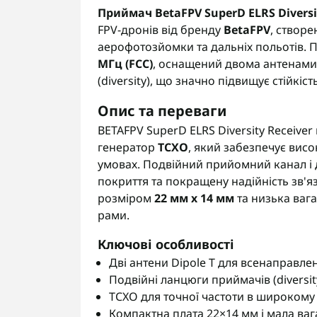
Приймач BetaFPV SuperD ELRS Diversit
FPV-дронів від бренду
BetaFPV
, створе
аерофотозйомки та дальніх польотів. 
МГц (FCC)
, оснащений двома антенами
(diversity), що значно підвищує стійкіст
Опис та переваги
BETAFPV SuperD ELRS Diversity Receiv
генератор
TCXO
, який забезпечує висо
умовах. Подвійний прийомний канал і 
покриття та покращену надійність зв'я
розміром
22 мм х 14 мм
та низька вага
рами.
Ключові особливості
Дві антени Dipole T для всенаправле
Подвійні ланцюги приймачів (diversity
TCXO для точної частоти в широкому 
Компактна плата 22×14 мм і мала ваг