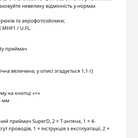
ховуйте невелику відмінність у нормах
-трюків та аерофотозйомки;
 MHF1 / U.FL.
ity приймач
нічна величина; у описі згадується 1,1 г)
уму на кнопці «+»
4 мм
ий приймач SuperD, 2 × T-антена, 1 × 4-
т проводів, 1 × інструкція з експлуатації, 2 ×