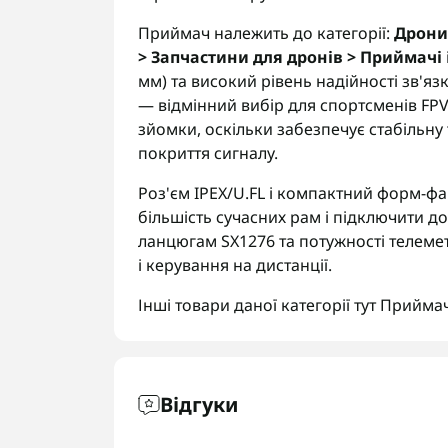
Приймач належить до категорії:
Дрони
> Запчастини для дронів > Приймачі
мм) та високий рівень надійності зв'язк
— відмінний вибір для спортсменів FPV 
зйомки, оскільки забезпечує стабільну 
покриття сигналу.
Роз'єм IPEX/U.FL і компактний форм-ф
більшість сучасних рам і підключити д
ланцюгам SX1276 та потужності телемет
і керування на дистанції.
Інші товари даної категорії тут
Приймач
Відгуки