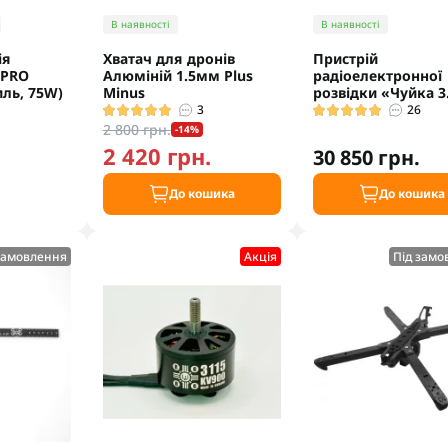
В наявності
В наявності
ія
Хватач для дронів
Пристрій
 PRO
Алюміній 1.5мм Plus
радіоелектронної
иль, 75W)
Minus
розвідки «Чуйка 3
3
26
2 800 грн.
-14%
2 420 грн.
30 850 грн.
.
До кошика
До кошика
замовлення
Акцiя
Під замо