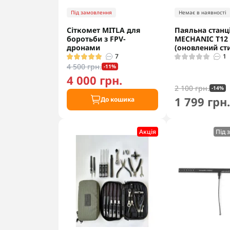
Під замовлення
Немає в наявності
Сіткомет MITLA для
Паяльна станц
боротьби з FPV-
MECHANIC T12
дронами
(оновлений ст
7
1
4 500 грн.
-11%
4 000 грн.
2 100 грн.
-14%
1 799 грн
До кошика
Акцiя
Під 