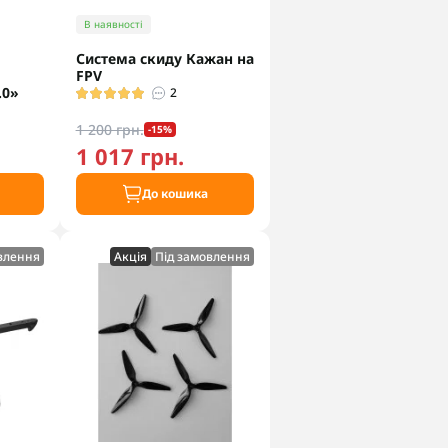
В наявності
Система скиду Кажан на
FPV
.0»
2
1 200 грн.
-15%
1 017 грн.
До кошика
влення
Акцiя
Під замовлення