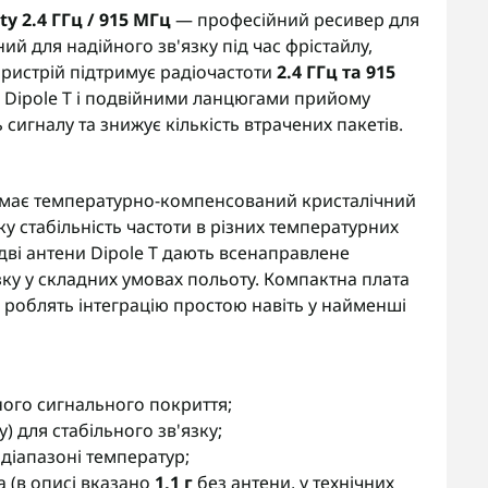
y 2.4 ГГц / 915 МГц
— професійний ресивер для
ний для надійного зв'язку під час фрістайлу,
Пристрій підтримує радіочастоти
2.4 ГГц та 915
 Dipole T і подвійними ланцюгами прийому
ь сигналу та знижує кількість втрачених пакетів.
er має температурно-компенсований кристалічний
ку стабільність частоти в різних температурних
дві антени Dipole T дають всенаправлене
зку у складних умовах польоту. Компактна плата
 роблять інтеграцію простою навіть у найменші
ного сигнального покриття;
) для стабільного зв'язку;
діапазоні температур;
а (в описі вказано
1,1 г
без антени, у технічних