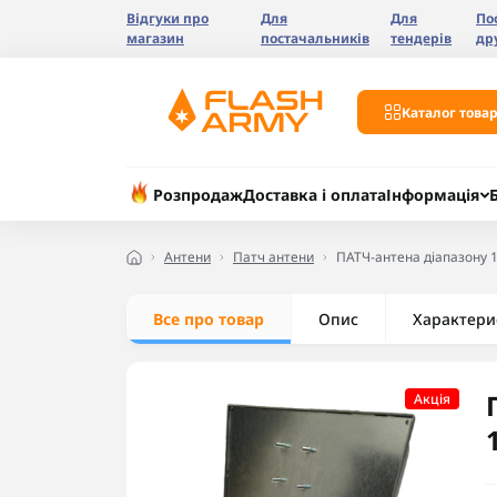
Відгуки про
Для
Для
По
магазин
постачальників
тендерів
др
Каталог товар
Розпродаж
Доставка і оплата
Інформація
Антени
Патч антени
ПАТЧ-антена діапазону 
Все про товар
Опис
Характери
Акцiя