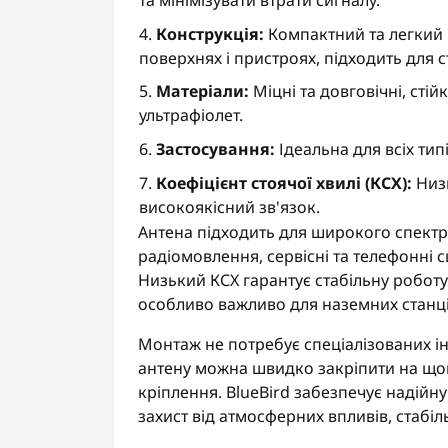
та мінімізувати втрати сигналу.
4.
Конструкція:
Компактний та легкий 
поверхнях і пристроях, підходить для с
5.
Матеріали:
Міцні та довговічні, стій
ультрафіолет.
6.
Застосування:
Ідеальна для всіх тип
7.
Коефіцієнт стоячої хвилі (КСХ):
Низь
високоякісний зв'язок.
Антена підходить для широкого спектру
радіомовлення, сервісні та телефонні с
Низький КСХ гарантує стабільну робот
особливо важливо для наземних станцій
Монтаж не потребує спеціалізованих ін
антену можна швидко закріпити на щогл
кріплення. BlueBird забезпечує надійну
захист від атмосферних впливів, стабіл