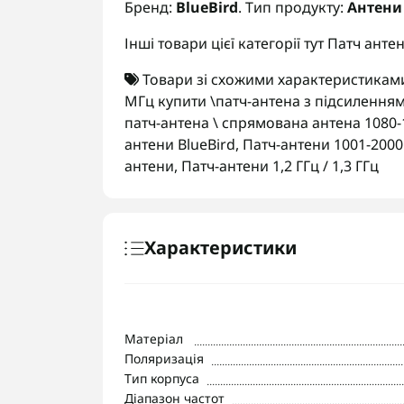
Бренд:
BlueBird
. Тип продукту:
Антени
Інші товари цієї категорії тут
Патч анте
Товари зі схожими характеристикам
МГц купити \патч-антена з підсиленням
патч-антена \ спрямована антена 1080-
антени BlueBird
,
Патч-антени 1001-200
антени
,
Патч-антени 1,2 ГГц / 1,3 ГГц
Характеристики
Матеріал
Поляризація
Тип корпуса
Діапазон частот