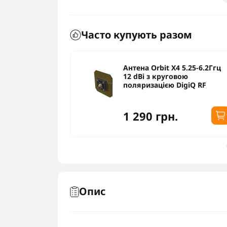
Часто купують разом
 dBi 4.9-6.1
Антена Orbit X4 5.25-6.2Ггц
12 dBi з круговою
поляризацією DigiQ RF
1 290 грн.
Опис