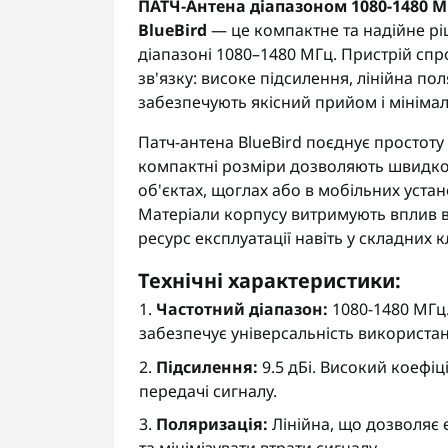
ПАТЧ-Антена діапазоном 1080-1480 МГ
BlueBird
— це компактне та надійне рі
діапазоні 1080–1480 МГц. Пристрій сп
зв'язку: високе підсилення, лінійна пол
забезпечують якісний прийом і мінімал
Патч-антена BlueBird поєднує простоту 
компактні розміри дозволяють швидко
об'єктах, щоглах або в мобільних уста
Матеріали корпусу витримують вплив в
ресурс експлуатації навіть у складних 
Технічні характеристики:
1.
Частотний діапазон:
1080-1480 МГц.
забезпечує універсальність використан
2.
Підсилення:
9.5 дБі. Високий коефіц
передачі сигналу.
3.
Поляризація:
Лінійна, що дозволяє 