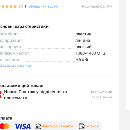
1
Залишити відгук
Код товару: 2404-
сновні характеристики:
атеріал :
пластик
оляризація:
лінійна
ип корпуса:
плоский
іапазон частот:
1080–1480 МГц
осилення:
9.5 dBi
сі характеристики
оставимо цей товар:
Новою Поштою у відділення та
за тарифами
перевізника
поштомати
плата
оплата за рахунком
готівкою