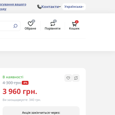
осування вашого
Контакти
Українська
енду
0
0
0
Обране
Порівняти
Кошик
В наявності
4 300 грн.
-8%
3 960 грн.
Ви заощаджуєте:
340 грн.
Акція закінчиться через: