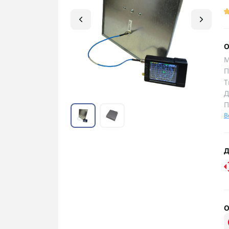
О
М
П
Т
Д
П
В
Д
О