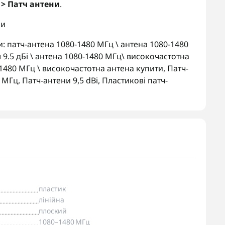
 > Патч антени
.
ни
и:
патч-антена 1080-1480 МГц \ антена 1080-1480
 9.5 дБі \ антена 1080-1480 МГц\ високочастотна
1480 МГц \ високочастотна антена купити
,
Патч-
0 МГц
,
Патч-антени 9,5 dBi
,
Пластикові патч-
пластик
лінійна
плоский
1080–1480 МГц