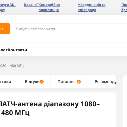
слуги 3D-
Вакансії
Комерційна
Координація та
Пр
уку
пропозиція
співпраця
бр
ів
Блог
Контакти
1080–1480 МГц
стики
Відгуки
Питання
Рекомендуємо
1
0
ПАТЧ-антена діапазону 1080–
1480 МГц