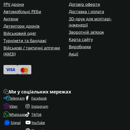
FPV дрони
Договір оферти
Автомобільні РЕБи
Доставка і оплата
Антени
3D-друк для мілітарі-
інженерії
Детектори дронів
Зворотній зв’язок
Військовий одяг
Карта сайту
Турнікети та бандажі
Виробники
Військові / тактичні аптечки
(AMЗІ)
Акції
Ми у соціальних мережах
Telegram
Facebook
Viber
Instagram
Whatsapp
TikTok
Signal
YouTube