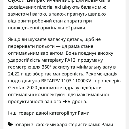
служби. Це практичний вибір для новачків та
досвідчених пілотів, які цінують баланс між
захистом і вагою, а також прагнуть швидко
відновити робочий стан апарата при
пошкодженні оригінальної рамки.
Якщо ви шукаєте запасну деталь, щоб не
переривати польоти — ця рама стане
оптимальним варіантом. Вона поєднує високу
ударостійкість матеріалу PA12, продуману
геометрію для 360° захисту та мінімальну вагу в
24,22 г, що зберігає маневреність. Рекомендація
щодо двигуна BETAFPV 1103 11000KV і пропелерів
Gemfan 2020 допоможе одразу підібрати
оптимальні комплектуючі для максимальної
продуктивності вашого FPV-дрона.
Інші товари даної категорії тут
Рами
Товари зі схожими характеристиками:
Рами