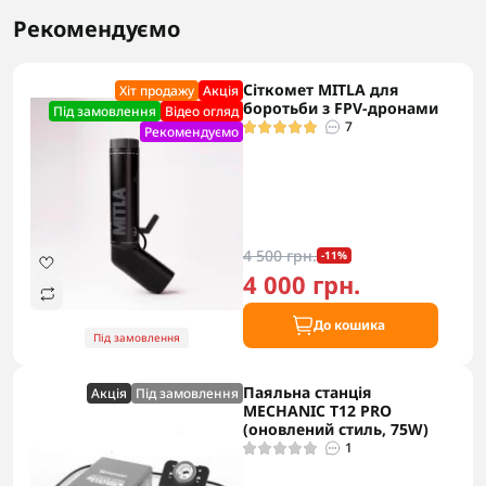
Рекомендуємо
Сіткомет MITLA для
Хіт продажу
Акцiя
боротьби з FPV-дронами
Під замовлення
Відео огляд
7
Рекомендуємо
4 500 грн.
-11%
4 000 грн.
До кошика
Під замовлення
Паяльна станція
Акцiя
Під замовлення
MECHANIC T12 PRO
(оновлений стиль, 75W)
1