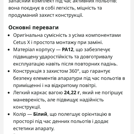
запасний комплект під час активних польотів:
вона поєднує в собі легкість, міцність та
продуманий захист конструкції.
Основні переваги
Оригінальна сумісність з усіма компонентами
Cetus X і простота монтажу при заміні.
Матеріал корпусу —
PA12
, що забезпечує
підвищену ударостійкість та довготривалу
експлуатацію навіть після повторних падінь.
Конструкція з захистом 360°, що гарантує
безпеку елементів апаратури під час польотів в
приміщенні і на відкритому повітрі.
Легкий каркас вагою
24,22 г
, який не погіршує
маневреність, але підвищує надійність
конструкції.
Колір —
Білий
, що полегшує орієнтацію в
просторі під час денних польотів і додає
естетики апарату.