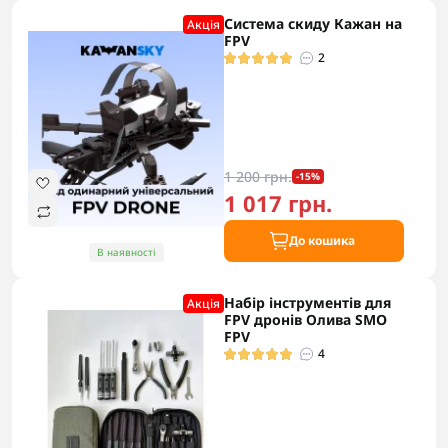
Система скиду Кажан на
Акцiя
FPV
2
1 200 грн.
-15%
1 017 грн.
До кошика
В наявності
Набір інструментів для
Акцiя
FPV дронів Олива SMO
FPV
4