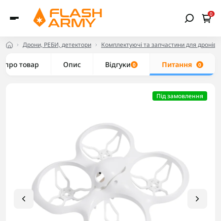
0
Дрони, РЕБИ, детектори
Комплектуючі та запчастини для дронів
е про товар
Опис
Відгуки
Питання
0
0
Під замовлення