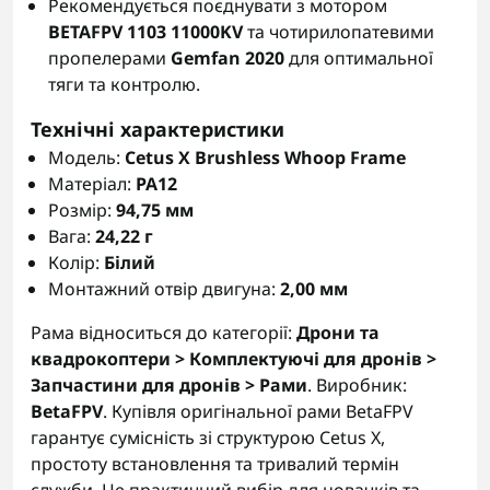
Рекомендується поєднувати з мотором
BETAFPV 1103 11000KV
та чотирилопатевими
пропелерами
Gemfan 2020
для оптимальної
тяги та контролю.
Технічні характеристики
Модель:
Cetus X Brushless Whoop Frame
Матеріал:
PA12
Розмір:
94,75 мм
Вага:
24,22 г
Колір:
Білий
Монтажний отвір двигуна:
2,00 мм
Рама відноситься до категорії:
Дрони та
квадрокоптери > Комплектуючі для дронів >
Запчастини для дронів > Рами
. Виробник:
BetaFPV
. Купівля оригінальної рами BetaFPV
гарантує сумісність зі структурою Cetus X,
простоту встановлення та тривалий термін