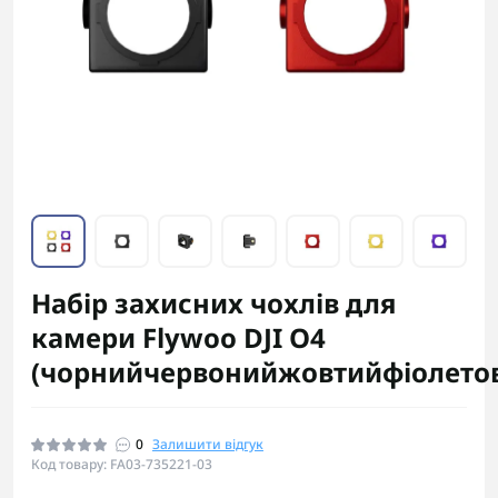
Набір захисних чохлів для
камери Flywoo DJI O4
(чорнийчервонийжовтийфіолето
0
Залишити відгук
Код товару: FA03-735221-03