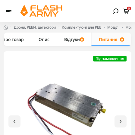
0
Дрони, РЕБИ, детектори
Комплектуючі для РЕБ
Модулі
Моду
е про товар
Опис
Відгуки
Питання
0
0
Під замовлення