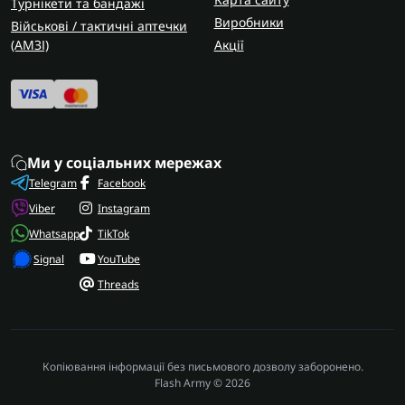
Турнікети та бандажі
Виробники
Військові / тактичні аптечки
(AMЗІ)
Акції
Ми у соціальних мережах
Telegram
Facebook
Viber
Instagram
Whatsapp
TikTok
Signal
YouTube
Threads
Копіювання інформації без письмового дозволу заборонено.
Flash Army © 2026