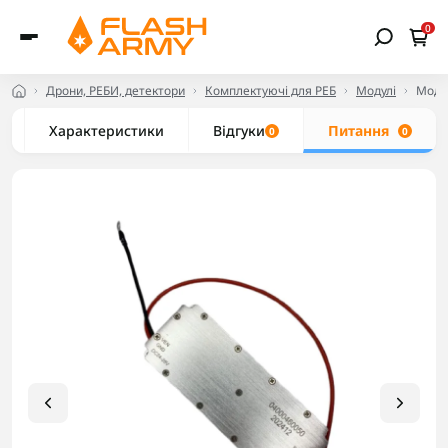
0
Дрони, РЕБИ, детектори
Комплектуючі для РЕБ
Модулі
Модул
Характеристики
Відгуки
Питання
0
0