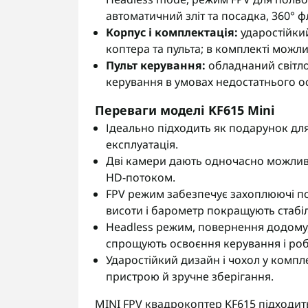
автоматичний зліт та посадка, 360° ф
Корпус і комплектація:
ударостійкий
коптера та пульта; в комплекті можл
Пульт керування:
обладнаний світло
керування в умовах недостатнього ос
Переваги моделі KF615 Mini
Ідеально підходить як подарунок для 
експлуатація.
Дві камери дають одночасно можливі
HD-потоком.
FPV режим забезпечує захоплюючі по
висоти і барометр покращують стабіл
Headless режим, повернення додому, 
спрощують освоєння керування і роб
Ударостійкий дизайн і чохол у комп
пристрою й зручне зберігання.
MINI FPV квадрокоптер KF615 підходить