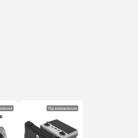
влення
Під замовлення