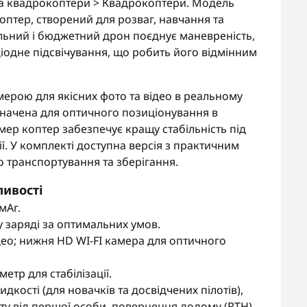
а квадрокоптери > Квадрокоптери. Модель
птер, створений для розваг, навчання та
ильний і бюджетний дрон поєднує маневреність,
діодне підсвічування, що робить його відмінним
ерою для якісних фото та відео в реальному
начена для оптичного позиціонування в
амер коптер забезпечує кращу стабільність під
ї. У комплекті доступна версія з практичним
о транспортування та зберігання.
ливості
мАг.
 заряді за оптимальних умов.
ео; нижня HD WI-FI камера для оптичного
етр для стабілізації.
идкості (для новачків та досвідчених пілотів),
ту від першої особи, повернення додому (RTH),