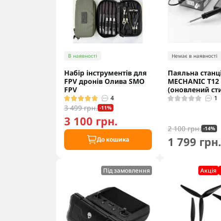
В наявності
Немає в наявності
Набір інструментів для
Паяльна станц
FPV дронів Олива SMO
MECHANIC T12
FPV
(оновлений ст
4
1
3 499 грн.
-11%
3 100 грн.
2 100 грн.
-14%
1 799 грн
До кошика
Під замовлення
Акцiя