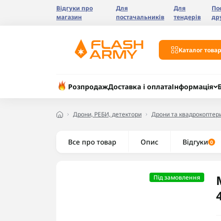
Відгуки про
Для
Для
По
магазин
постачальників
тендерів
др
Каталог товар
Розпродаж
Доставка і оплата
Інформація
Дрони, РЕБИ, детектори
Дрони та квадрокоптер
Все про товар
Опис
Відгуки
0
Під замовлення