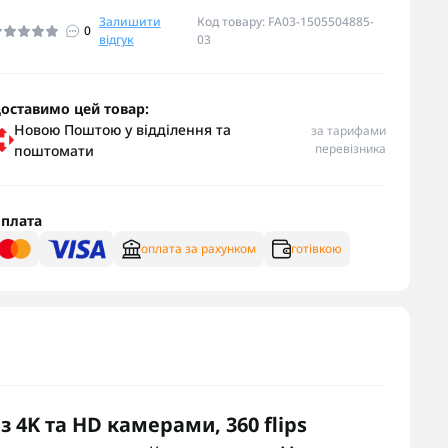
Залишити
Код товару: FA03-1505504885-
0
відгук
03
оставимо цей товар:
Новою Поштою у відділення та
за тарифами
перевізника
поштомати
плата
оплата за рахунком
готівкою
 4K та HD камерами, 360 flips