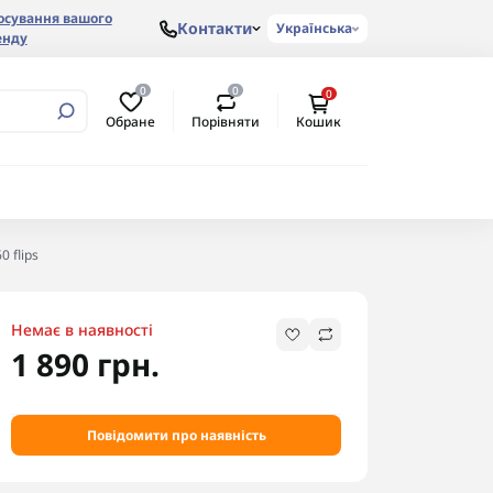
осування вашого
Контакти
Українська
енду
0
0
0
Обране
Порівняти
Кошик
 flips
Немає в наявності
1 890 грн.
Повідомити про наявність