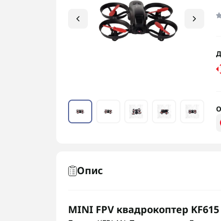
Д
О
Опис
MINI FPV квадрокоптер KF615 з