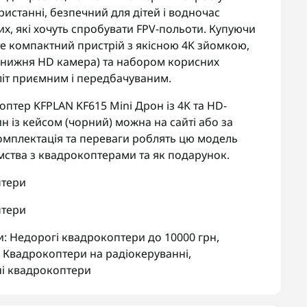
ристанні, безпечний для дітей і водночас
х, які хочуть спробувати FPV-польоти. Купуючи
те компактний пристрій з якісною 4K зйомкою,
(нижня HD камера) та набором корисних
літ приємним і передбачуваним.
птер KFPLAN KF615 Mini Дрон із 4K та HD-
н із кейсом (чорний) можна на сайті або за
комплектація та переваги роблять цю модель
ства з квадрокоптерами та як подарунок.
птери
птери
и:
Недорогі квадрокоптери до 10000 грн
,
,
Квадрокоптери на радіокеруванні
,
ні квадрокоптери