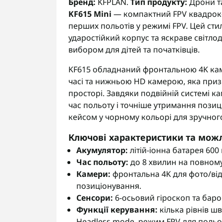
Бренд:
KFPLAN.
Тип продукту:
Дрони т
KF615 Mini
— компактний FPV квадроко
перших польотів у режимі FPV. Цей ст
ударостійкий корпус та яскраве світло
вибором для дітей та початківців.
KF615 обладнаний фронтальною 4K кам
часі та нижньою HD камерою, яка приз
просторі. Завдяки подвійній системі к
час польоту і точніше утримання позиці
кейсом у чорному кольорі для зручног
Ключові характеристики та мож
Акумулятор:
літій-іонна батарея 600 
Час польоту:
до 8 хвилин на повному
Камери:
фронтальна 4K для фото/від
позиціонування.
Сенсори:
6-осьовий гіроскоп та баром
Функції керування:
кілька рівнів шв
Headless mode, режим FPV для польо