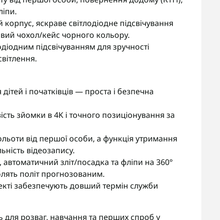
ліпи.
 корпус, яскраве світлодіодне підсвічування
ивий чохол/кейc чорного кольору.
діодним підсвічуванням для зручності
вітлення.
дітей і початківців — проста і безпечна
сть зйомки в 4K і точного позиціонування за
льоти від першої особи, а функція утримання
ьність відеозапису.
автоматичний зліт/посадка та фліпи на 360°
лять політ прогнозованим.
лекті забезпечують довший термін служби
 для розваг, навчання та перших спроб у