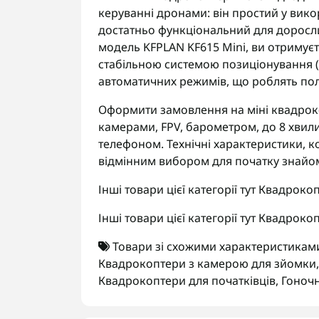
керуванні дронами: він простий у вико
достатньо функціональний для доросли
модель KFPLAN KF615 Mini, ви отримує
стабільною системою позиціонування 
автоматичних режимів, що роблять по
Оформити замовлення на міні квадроко
камерами, FPV, барометром, до 8 хвили
телефоном. Технічні характеристики, 
відмінним вибором для початку знайом
Інші товари цієї категорії тут
Квадроко
Інші товари цієї категорії тут
Квадроко
Товари зі схожими характеристикам
Квадрокоптери з камерою для зйомки
Квадрокоптери для початківців
,
Гоноч