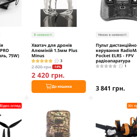
В наявності
Немає в наявності
ія
Хватач для дронів
Пульт дистанційно
 PRO
Алюміній 1.5мм Plus
керування RadioM
иль, 75W)
Minus
Pocket ELRS - FPV
радіоапаратура
3
1
2 800 грн.
-14%
2 420 грн.
.
До кошика
3 841 грн.
Відео огляд
Хіт 