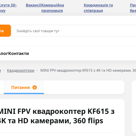
слуги 3D-
Вакансії
Комерційна
Координація та
Пр
уку
пропозиція
співпраця
бр
ів
Блог
Контакти
и
Квадрокоптери
MINI FPV квадрокоптер KF615 з 4K та HD камерами, 360
Питання
0
MINI FPV квадрокоптер KF615 з
4K та HD камерами, 360 flips