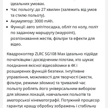
ідеальних умовах.
Час польоту: до 27 хвилин (залежить від умов
та стилю польоту).
Акумулятор: 3000 mAh.
Функції: авто зліт/посадка, обліт по колу, політ
по заданому маршруту (waypoint),
розпізнавання жестів, фільтри та ефекти для
відео.
Квадрокоптер ZLRC SG108 Max ідеально підійде
початківцям і досвідченим пілотам, хто шукає
поєднання якісної відеозйомки в 4K і
розширених функцій безпеки. Інтуїтивне
управління, можливості для творчості (жести,
фільтри, режими зйомки) та тривалий час
польоту роблять його універсальним вибором
для зйомки локацій, навчальних польотів та
аматорської кінематографії. Потужний процесор
гарантує кращу обробку зображень і стабільну