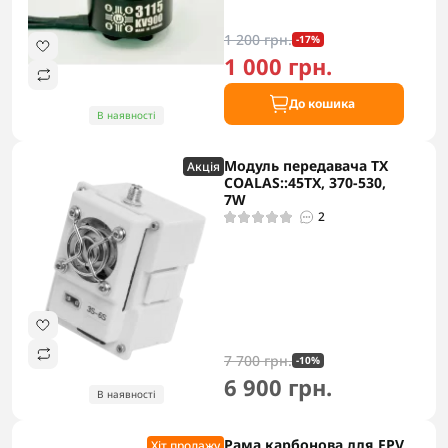
1 200 грн.
-17%
1 000 грн.
До кошика
В наявності
Модуль передавача TX
Акцiя
COALAS::45TX, 370-530,
7W
2
7 700 грн.
-10%
6 900 грн.
В наявності
Рама карбонова для FPV
Хіт продажу