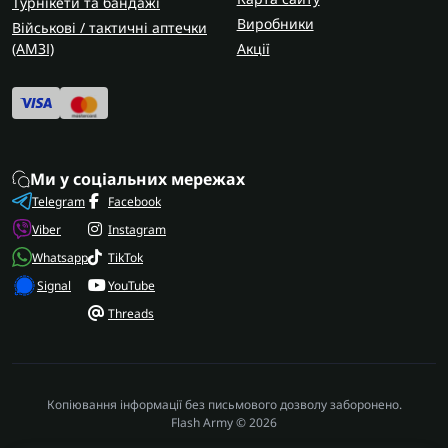
Турнікети та бандажі
Виробники
Військові / тактичні аптечки
(AMЗІ)
Акції
Ми у соціальних мережах
Telegram
Facebook
Viber
Instagram
Whatsapp
TikTok
Signal
YouTube
Threads
Копіювання інформації без письмового дозволу заборонено.
Flash Army © 2026