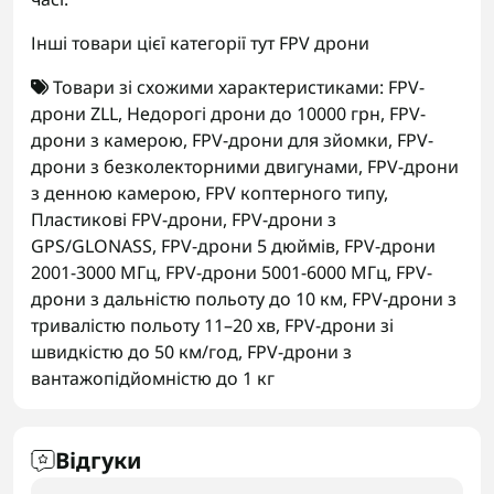
Інші товари цієї категорії тут
FPV дрони
Товари зі схожими характеристиками:
FPV-
дрони ZLL
,
Недорогі дрони до 10000 грн
,
FPV-
дрони з камерою
,
FPV-дрони для зйомки
,
FPV-
дрони з безколекторними двигунами
,
FPV-дрони
з денною камерою
,
FPV коптерного типу
,
Пластикові FPV-дрони
,
FPV-дрони з
GPS/GLONASS
,
FPV-дрони 5 дюймів
,
FPV-дрони
2001-3000 МГц
,
FPV-дрони 5001-6000 МГц
,
FPV-
дрони з дальністю польоту до 10 км
,
FPV-дрони з
тривалістю польоту 11–20 хв
,
FPV-дрони зі
швидкістю до 50 км/год
,
FPV-дрони з
вантажопідйомністю до 1 кг
Відгуки