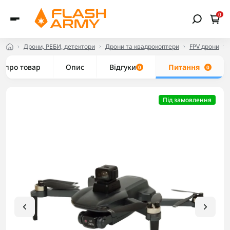
0
Дрони, РЕБИ, детектори
Дрони та квадрокоптери
FPV дрони
е про товар
Опис
Відгуки
Питання
0
0
Під замовлення