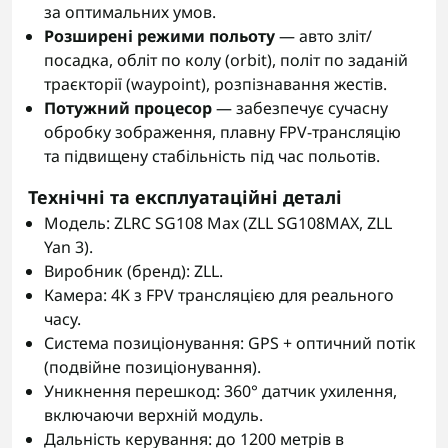
за оптимальних умов.
Розширені режими польоту
— авто зліт/
посадка, обліт по колу (orbit), політ по заданій
траєкторії (waypoint), розпізнавання жестів.
Потужний процесор
— забезпечує сучасну
обробку зображення, плавну FPV-трансляцію
та підвищену стабільність під час польотів.
Технічні та експлуатаційні деталі
Модель: ZLRC SG108 Max (ZLL SG108MAX, ZLL
Yan 3).
Виробник (бренд): ZLL.
Камера: 4K з FPV трансляцією для реального
часу.
Система позиціонування: GPS + оптичний потік
(подвійне позиціонування).
Уникнення перешкод: 360° датчик ухилення,
включаючи верхній модуль.
Дальність керування: до 1200 метрів в