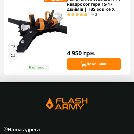
квадрокоптера 15-17
дюймів | TBS Source X
3
4 950 грн.
До кошика
В наявності
Наша адреса