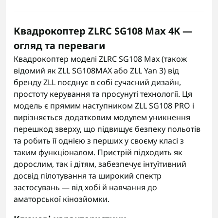
Квадрокоптер ZLRC SG108 Max 4K —
огляд та переваги
Квадрокоптер моделі ZLRC SG108 Max (також
відомий як ZLL SG108MAX або ZLL Yan 3) від
бренду ZLL поєднує в собі сучасний дизайн,
простоту керування та просунуті технології. Ця
модель є прямим наступником ZLL SG108 PRO і
вирізняється додатковим модулем уникнення
перешкод зверху, що підвищує безпеку польотів
та робить її однією з перших у своєму класі з
таким функціоналом. Пристрій підходить як
дорослим, так і дітям, забезпечує інтуїтивний
досвід пілотування та широкий спектр
застосувань — від хобі й навчання до
аматорської кінозйомки.