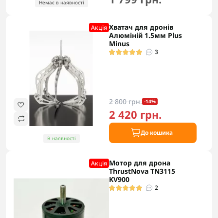
Немає в наявності
Хватач для дронів
Акцiя
Алюміній 1.5мм Plus
Minus
3
2 800 грн.
-14%
2 420 грн.
До кошика
В наявності
Мотор для дрона
Акцiя
ThrustNova TN3115
KV900
2