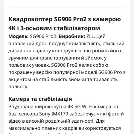
Квадрокоптер SG906 Pro2 з камерою
4K і 3-осьовим стабілізатором
Модель:
SG906 Pro2.
Виробник:
ZLL. Цей
оновлений дрон поєднує компактність, стильний
дизайн та надійну конструкцію, що робить його
зручним для транспортування й зйомок у
польових умовах. SG906 Pro2 являє собою
покращену версію популярної моделі SG906 Pro з
акцентом на стабільність зйомки та тривалість
польоту.
Камера та стабілізація
Вбудована ширококутна 4K 5G Wi-Fi камера на
базі сенсора Sony IMX179 забезпечує чіткі фото й
відео в високій роздільній здатності. Для
максимально плавних кадрів використовується