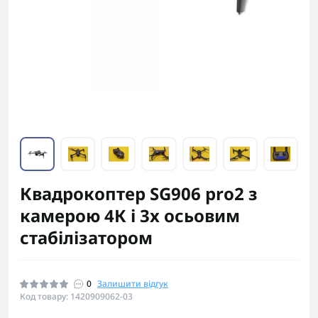
Квадрокоптер SG906 pro2 з
камерою 4К і 3х осьовим
стабілізатором
0
Залишити відгук
Код товару: 1420909062-03