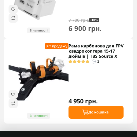
7 700 грн.
-10%
6 900 грн.
В наявності
Рама карбонова для FPV
Хіт продажу
квадрокоптера 15-17
дюймів | TBS Source X
3
4 950 грн.
До кошика
В наявності