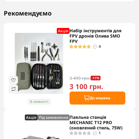
Рекомендуємо
Набір інструментів для
Акцiя
FPV дронів Олива SMO
FPV
4
3 499 грн.
-11%
3 100 грн.
До кошика
В наявності
Паяльна станція
Акцiя
Під замовлення
MECHANIC T12 PRO
(оновлений стиль, 75W)
1