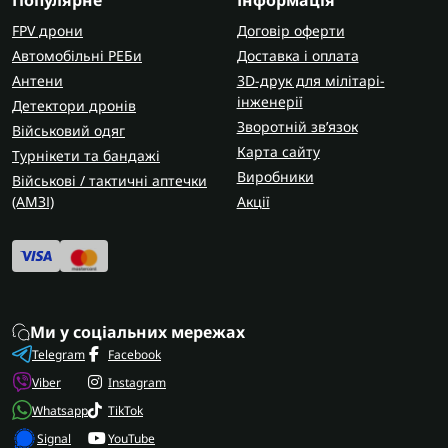
Популярне
Інформація
FPV дрони
Договір оферти
Автомобільні РЕБи
Доставка і оплата
Антени
3D-друк для мілітарі-
інженерії
Детектори дронів
Зворотній зв’язок
Військовий одяг
Карта сайту
Турнікети та бандажі
Виробники
Військові / тактичні аптечки
(AMЗІ)
Акції
Ми у соціальних мережах
Telegram
Facebook
Viber
Instagram
Whatsapp
TikTok
Signal
YouTube