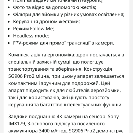
Політ за заданими точками (Waypoint);
Фото та відео за допомогою жестів;
Фільтри для зйомки у різних умовах освітлення;
Керування дроном жестами;
Режим Follow Me;
Headless mode;
FPV-режим для прямої трансляції з камери.
Комплектація та ергономіка: дрон постачається в
спеціальній захисній сумці, що полегшує
транспортування та зберігання. Конструкція
SG906 Pro2 міцна, при цьому апарат залишається
компактним і зручним для подорожей. Цей
апарат підходить як для любителів аерозйомки,
так і для користувачів, які цінують простоту
керування та багатство інтелектуальних функцій.
Завдяки поєднанню 4K камери на сенсорі Sony
IMX179, 3-осьового підвісу та посиленого
акумулятора 3400 мА·год, SG906 Pro2 демонструє