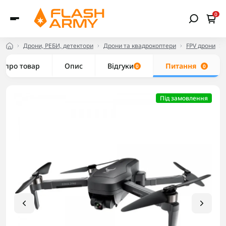
0
Дрони, РЕБИ, детектори
Дрони та квадрокоптери
FPV дрони
е про товар
Опис
Відгуки
Питання
0
0
Під замовлення