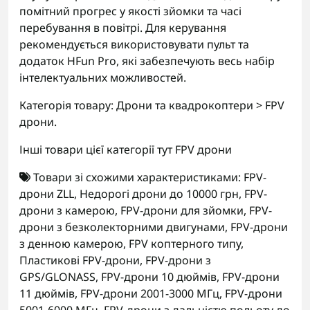
помітний прогрес у якості зйомки та часі
перебування в повітрі. Для керування
рекомендується використовувати пульт та
додаток HFun Pro, які забезпечують весь набір
інтелектуальних можливостей.
Категорія товару: Дрони та квадрокоптери > FPV
дрони.
Інші товари цієї категорії тут
FPV дрони
Товари зі схожими характеристиками:
FPV-
дрони ZLL
,
Недорогі дрони до 10000 грн
,
FPV-
дрони з камерою
,
FPV-дрони для зйомки
,
FPV-
дрони з безколекторними двигунами
,
FPV-дрони
з денною камерою
,
FPV коптерного типу
,
Пластикові FPV-дрони
,
FPV-дрони з
GPS/GLONASS
,
FPV-дрони 10 дюймів
,
FPV-дрони
11 дюймів
,
FPV-дрони 2001-3000 МГц
,
FPV-дрони