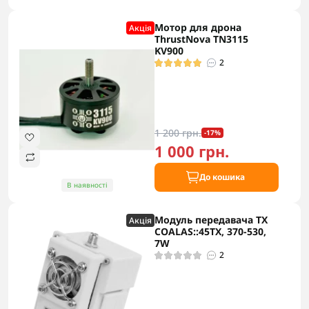
Мотор для дрона
Акцiя
ThrustNova TN3115
KV900
2
1 200 грн.
-17%
1 000 грн.
До кошика
В наявності
Модуль передавача TX
Акцiя
COALAS::45TX, 370-530,
7W
2