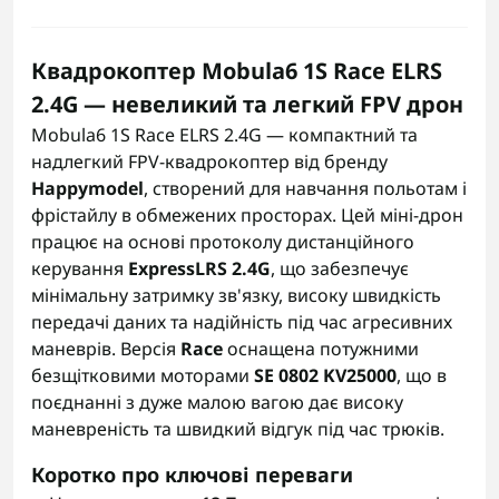
Квадрокоптер Mobula6 1S Race ELRS
2.4G — невеликий та легкий FPV дрон
Mobula6 1S Race ELRS 2.4G — компактний та
надлегкий FPV-квадрокоптер від бренду
Happymodel
, створений для навчання польотам і
фрістайлу в обмежених просторах. Цей міні-дрон
працює на основі протоколу дистанційного
керування
ExpressLRS 2.4G
, що забезпечує
мінімальну затримку зв'язку, високу швидкість
передачі даних та надійність під час агресивних
маневрів. Версія
Race
оснащена потужними
безщітковими моторами
SE 0802 KV25000
, що в
поєднанні з дуже малою вагою дає високу
маневреність та швидкий відгук під час трюків.
Коротко про ключові переваги