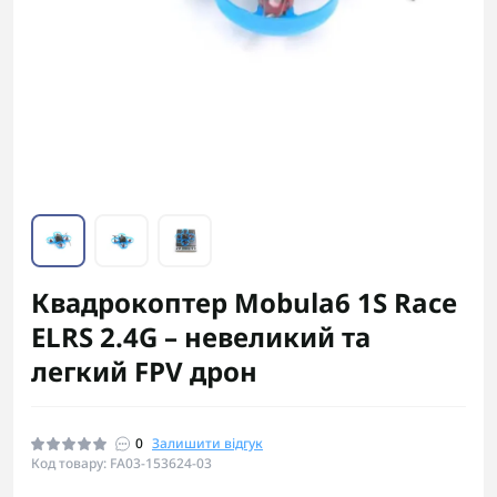
Квадрокоптер Mobula6 1S Race
ELRS 2.4G – невеликий та
легкий FPV дрон
0
Залишити відгук
Код товару: FA03-153624-03