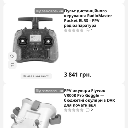
Пульт дистанційного
Під замовлення
керування RadioMaster
Pocket ELRS - FPV
радіоапаратура
1
3 841 грн.
Немає в наявності
FPV окуляри Flywoo
Під замовлення
VR008 Pro Goggle —
бюджетні окуляри з DVR
для початківця
2