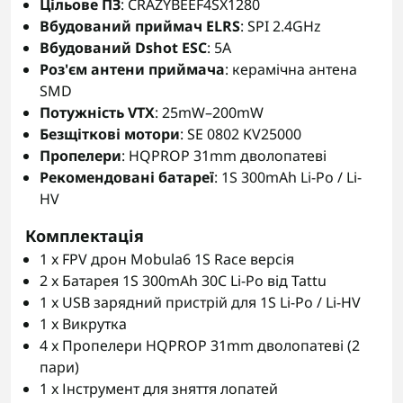
Цільове ПЗ
: CRAZYBEEF4SX1280
Вбудований приймач ELRS
: SPI 2.4GHz
Вбудований Dshot ESC
: 5A
Роз'єм антени приймача
: керамічна антена
SMD
Потужність VTX
: 25mW–200mW
Безщіткові мотори
: SE 0802 KV25000
Пропелери
: HQPROP 31mm дволопатеві
Рекомендовані батареї
: 1S 300mAh Li-Po / Li-
HV
Комплектація
1 x FPV дрон Mobula6 1S Race версія
2 x Батарея 1S 300mAh 30C Li-Po від Tattu
1 x USB зарядний пристрій для 1S Li-Po / Li-HV
1 x Викрутка
4 x Пропелери HQPROP 31mm дволопатеві (2
пари)
1 x Інструмент для зняття лопатей