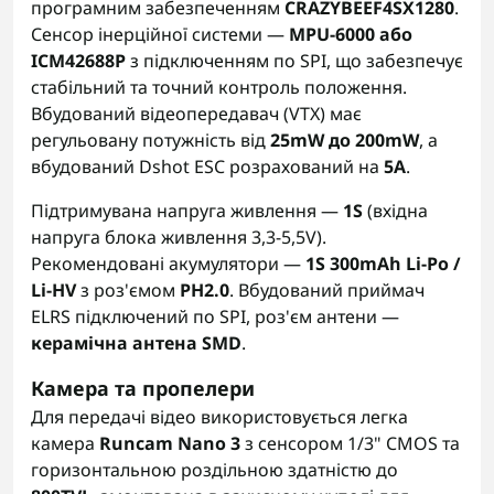
програмним забезпеченням
CRAZYBEEF4SX1280
.
Сенсор інерційної системи —
MPU-6000 або
ICM42688P
з підключенням по SPI, що забезпечує
стабільний та точний контроль положення.
Вбудований відеопередавач (VTX) має
регульовану потужність від
25mW до 200mW
, а
вбудований Dshot ESC розрахований на
5A
.
Підтримувана напруга живлення —
1S
(вхідна
напруга блока живлення 3,3-5,5V).
Рекомендовані акумулятори —
1S 300mAh Li-Po /
Li-HV
з роз'ємом
PH2.0
. Вбудований приймач
ELRS підключений по SPI, роз'єм антени —
керамічна антена SMD
.
Камера та пропелери
Для передачі відео використовується легка
камера
Runcam Nano 3
з сенсором 1/3" CMOS та
горизонтальною роздільною здатністю до