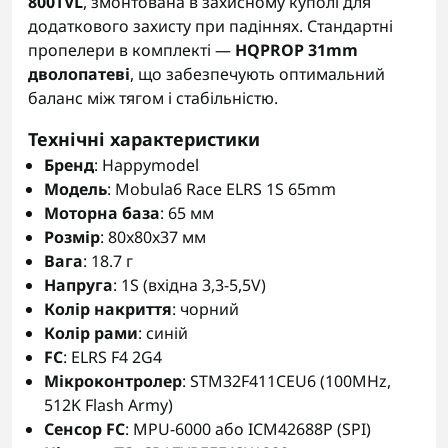
800TVL
, змонтована в захисному куполі для
додаткового захисту при падіннях. Стандартні
пропелери в комплекті —
HQPROP 31mm
дволопатеві
, що забезпечують оптимальний
баланс між тягом і стабільністю.
Технічні характеристики
Бренд
: Happymodel
Модель
: Mobula6 Race ELRS 1S 65mm
Моторна база
: 65 мм
Розмір
: 80x80x37 мм
Вага
: 18.7 г
Напруга
: 1S (вхідна 3,3-5,5V)
Колір накриття
: чорний
Колір рами
: синій
FC
: ELRS F4 2G4
Мікроконтролер
: STM32F411CEU6 (100MHz,
512K Flash Army)
Сенсор FC
: MPU-6000 або ICM42688P (SPI)