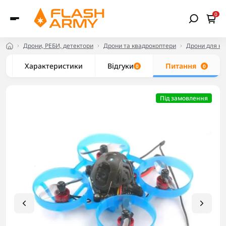
0
Дрони, РЕБИ, детектори
Дрони та квадрокоптери
Дрони для но
Характеристики
Відгуки
Питання
0
0
Під замовлення