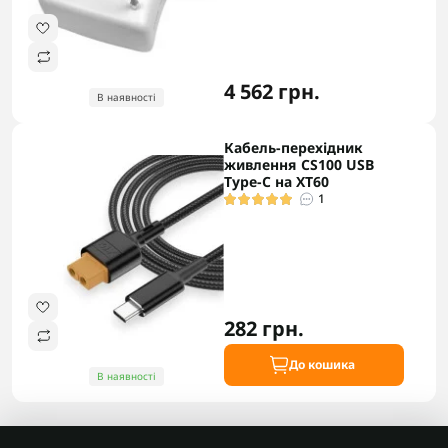
4 562 грн.
В наявності
Кабель-перехідник
живлення CS100 USB
Type-C на XT60
1
282 грн.
До кошика
В наявності