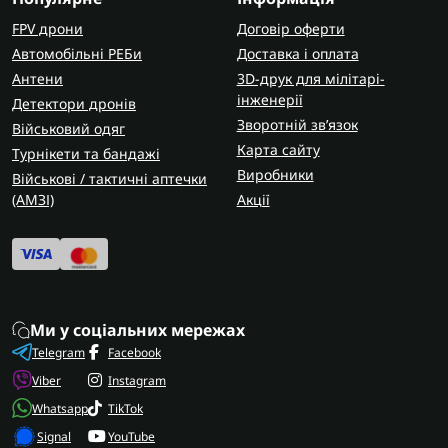
FPV дрони
Договір оферти
Автомобільні РЕБи
Доставка і оплата
Антени
3D-друк для мілітарі-
інженерії
Детектори дронів
Зворотній зв’язок
Військовий одяг
Карта сайту
Турнікети та бандажі
Виробники
Військові / тактичні аптечки
(AMЗІ)
Акції
Ми у соціальних мережах
Telegram
Facebook
Viber
Instagram
Whatsapp
TikTok
Signal
YouTube