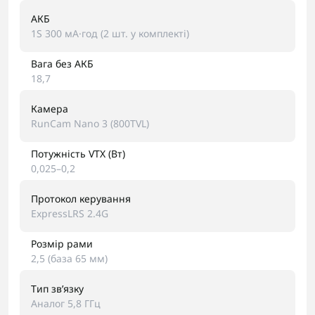
АКБ
1S 300 мА·год (2 шт. у комплекті)
Вага без АКБ
18,7
Камера
RunCam Nano 3 (800TVL)
Потужність VTX (Вт)
0,025–0,2
Протокол керування
ExpressLRS 2.4G
Розмір рами
2,5 (база 65 мм)
Тип звʼязку
Аналог 5,8 ГГц