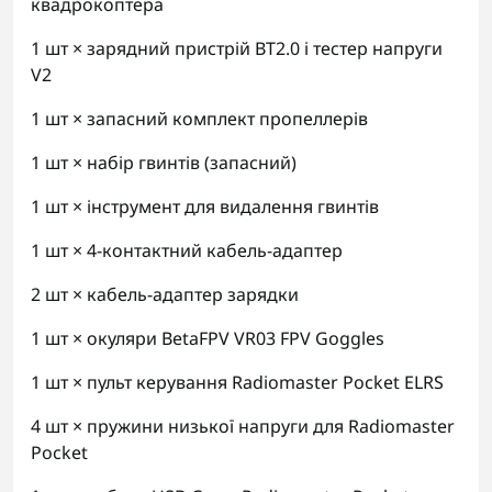
квадрокоптера
1 шт × зарядний пристрій BT2.0 і тестер напруги
V2
1 шт × запасний комплект пропеллерів
1 шт × набір гвинтів (запасний)
1 шт × інструмент для видалення гвинтів
1 шт × 4-контактний кабель-адаптер
2 шт × кабель-адаптер зарядки
1 шт × окуляри BetaFPV VR03 FPV Goggles
1 шт × пульт керування Radiomaster Pocket ELRS
4 шт × пружини низької напруги для Radiomaster
Pocket