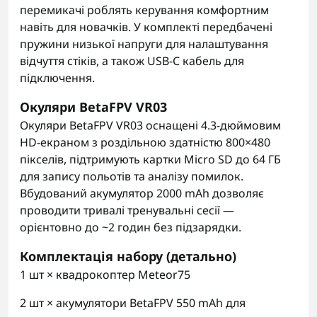
перемикачі роблять керування комфортним
навіть для новачків. У комплекті передбачені
пружини низької напруги для налаштування
відчуття стіків, а також USB-C кабель для
підключення.
Окуляри BetaFPV VR03
Окуляри BetaFPV VR03 оснащені 4.3-дюймовим
HD-екраном з роздільною здатністю 800×480
пікселів, підтримують картки Micro SD до 64 ГБ
для запису польотів та аналізу помилок.
Вбудований акумулятор 2000 mAh дозволяє
проводити тривалі тренувальні сесії —
орієнтовно до ~2 годин без підзарядки.
Комплектація набору (детально)
1 шт × квадрокоптер Meteor75
2 шт × акумулятори BetaFPV 550 mAh для