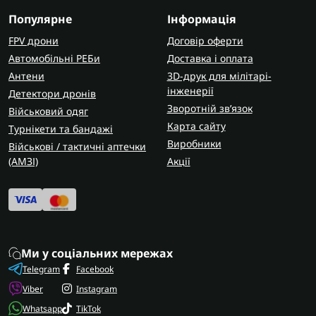
Популярне
Інформація
FPV дрони
Договір оферти
Автомобільні РЕБи
Доставка і оплата
Антени
3D-друк для мілітарі-
інженерії
Детектори дронів
Зворотній зв’язок
Військовий одяг
Карта сайту
Турнікети та бандажі
Виробники
Військові / тактичні аптечки
(AMЗІ)
Акції
Ми у соціальних мережах
Telegram
Facebook
Viber
Instagram
Whatsapp
TikTok