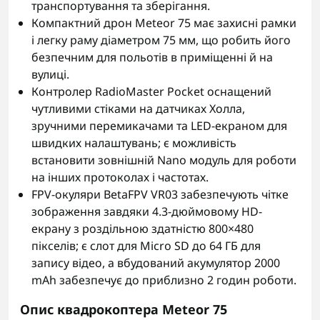
транспортування та зберігання.
Компактний дрон Meteor 75 має захисні рамки
і легку раму діаметром 75 мм, що робить його
безпечним для польотів в приміщенні й на
вулиці.
Контролер RadioMaster Pocket оснащений
чутливими стіками на датчиках Холла,
зручними перемикачами та LED-екраном для
швидких налаштувань; є можливість
встановити зовнішній Nano модуль для роботи
на інших протоколах і частотах.
FPV-окуляри BetaFPV VR03 забезпечують чітке
зображення завдяки 4.3-дюймовому HD-
екрану з роздільною здатністю 800×480
пікселів; є слот для Micro SD до 64 ГБ для
запису відео, а вбудований акумулятор 2000
mAh забезпечує до приблизно 2 годин роботи.
Опис квадрокоптера Meteor 75