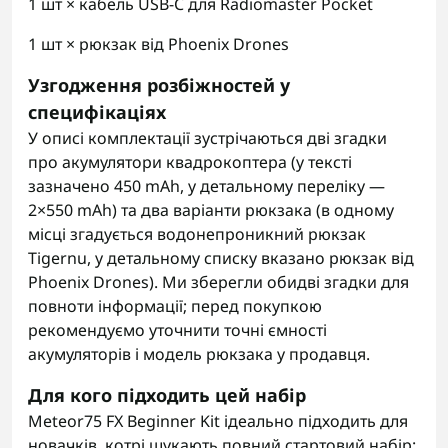
1 шт × кабель USB-C для Radiomaster Pocket
1 шт × рюкзак від Phoenix Drones
Узгодження розбіжностей у
специфікаціях
У описі комплектації зустрічаються дві згадки
про акумулятори квадрокоптера (у тексті
зазначено 450 mAh, у детальному переліку —
2×550 mAh) та два варіанти рюкзака (в одному
місці згадується водонепроникний рюкзак
Tigernu, у детальному списку вказано рюкзак від
Phoenix Drones). Ми зберегли обидві згадки для
повноти інформації; перед покупкою
рекомендуємо уточнити точні ємності
акумуляторів і модель рюкзака у продавця.
Для кого підходить цей набір
Meteor75 FX Beginner Kit ідеально підходить для
новачків, котрі шукають повний стартовий набір: