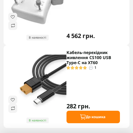
4 562 грн.
В наявності
Кабель-перехідник
живлення CS100 USB
Type-C на XT60
1
282 грн.
До кошика
В наявності