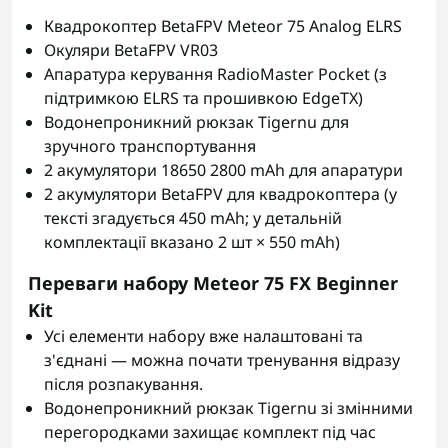
Квадрокоптер BetaFPV Meteor 75 Analog ELRS
Окуляри BetaFPV VR03
Апаратура керування RadioMaster Pocket (з
підтримкою ELRS та прошивкою EdgeTX)
Водонепроникний рюкзак Tigernu для
зручного транспортування
2 акумулятори 18650 2800 mAh для апаратури
2 акумулятори BetaFPV для квадрокоптера (у
тексті згадується 450 mAh; у детальній
комплектації вказано 2 шт × 550 mAh)
Переваги набору Meteor 75 FX Beginner
Kit
Усі елементи набору вже налаштовані та
з'єднані — можна почати тренування відразу
після розпакування.
Водонепроникний рюкзак Tigernu зі змінними
перегородками захищає комплект під час