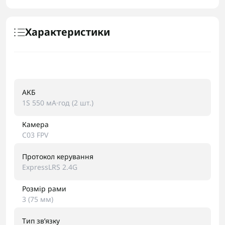
Характеристики
АКБ
1S 550 мА·год (2 шт.)
Камера
C03 FPV
Протокол керування
ExpressLRS 2.4G
Розмір рами
3 (75 мм)
Тип звʼязку