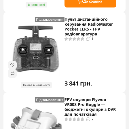
До кошика
В наявності
Пульт дистанційного
Під замовлення
керування RadioMaster
Pocket ELRS - FPV
радіоапаратура
1
3 841 грн.
Немає в наявності
FPV окуляри Flywoo
Під замовлення
VR008 Pro Goggle —
бюджетні окуляри з DVR
для початківця
2