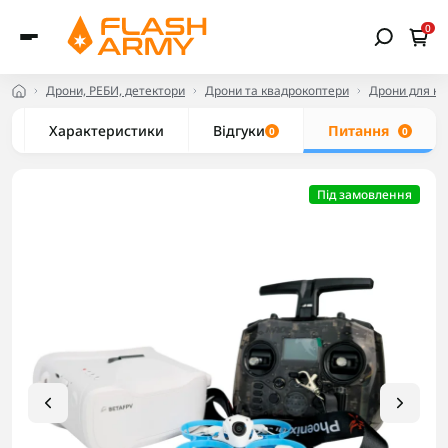
0
Дрони, РЕБИ, детектори
Дрони та квадрокоптери
Дрони для но
Характеристики
Відгуки
Питання
0
0
Під замовлення