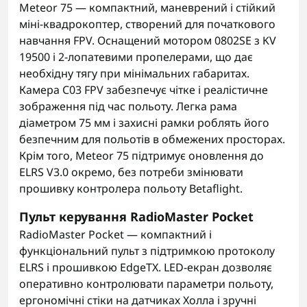
Meteor 75 — компактний, маневрений і стійкий
міні-квадрокоптер, створений для початкового
навчання FPV. Оснащений мотором 0802SE з KV
19500 і 2-лопатевими пропелерами, що дає
необхідну тягу при мінімальних габаритах.
Камера C03 FPV забезпечує чітке і реалістичне
зображення під час польоту. Легка рама
діаметром 75 мм і захисні рамки роблять його
безпечним для польотів в обмежених просторах.
Крім того, Meteor 75 підтримує оновлення до
ELRS V3.0 окремо, без потреби змінювати
прошивку контролера польоту Betaflight.
Пульт керування RadioMaster Pocket
RadioMaster Pocket — компактний і
функціональний пульт з підтримкою протоколу
ELRS і прошивкою EdgeTX. LED-екран дозволяє
оперативно контролювати параметри польоту,
ергономічні стіки на датчиках Холла і зручні