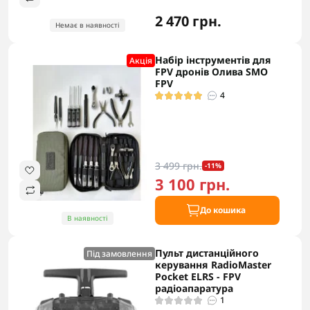
2 470 грн.
Немає в наявності
Набір інструментів для
Акцiя
FPV дронів Олива SMO
FPV
4
3 499 грн.
-11%
3 100 грн.
До кошика
В наявності
Пульт дистанційного
Під замовлення
керування RadioMaster
Pocket ELRS - FPV
радіоапаратура
1