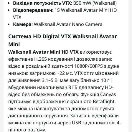
Вихідна потужність VTX
: 350 mW (Walksnail)
Відеопередавач
: 1S Walksnail Avatar Mini HD
VTX
Камера
: Walksnail Avatar Nano Camera
Система HD Digital VTX Walksnail Avatar
Mini
Walksnail Avatar Mini HD VTX
використовує
ефективне H.265 кодування і дозволяє запис
відео в роздільній здатності 1080P/60FPS з дуже
низькою затримкою ~22 мс. VTX оптимізований
для живлення 3.1–5 В, має вагу близько 10 г і
вбудований накопичувач 8 ГБ для запису HD-
відео без обмежень по обсягу. Функція Canvas
підтримує відображення екранного Betaflight,
яке можна налаштувати за допомогою пульта
дистанційного керування. Записані відеофайли
можна експортувати через USB за допомогою 4-
пінного роз'єму.