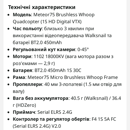
Технічні характеристики
Модель
: Meteor75 Brushless Whoop
Quadcopter (1S HD Digital VTX)
Час польоту
: близько 3 хвилин при
використанні відеопередавача Walksnail та
батареї BT2.0 450mAh
Регульований кут камери
: 0-45°
Мотори
: 1102 18000KV (вага мотора разом з
роз'ємами — 2,9 г)
Батарея
: BT2.0 450mAh 1S 30C
Рама
: Meteor75 Micro Brushless Whoop Frame
Пропеллери
: 40 мм 3-лопатеві (1.5 мм отвір для
валу)
Вага без аккумулятора
: 40.5 г (Walksnail) / 36.4
г (HDZero)
Приймач
: Serial ELRS 2.4G
Контролер та регулятор обертів
: F4 1S 5A FC
(Serial ELRS 2.4G) V2.0