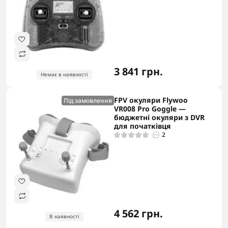
3 841 грн.
Немає в наявності
FPV окуляри Flywoo
Під замовлення
VR008 Pro Goggle —
бюджетні окуляри з DVR
для початківця
2
4 562 грн.
В наявності