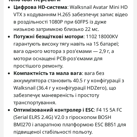
Цифрова HD-система
: Walksnail Avatar Mini HD
VTX з кодуванням H.265 забезпечує запис відео
в роздільності 1080P при 60FPS із дуже
низькою затримкою близько 22 мс.
Потужні безщіткові мотори
: 1102 18000KV
гарантують високу тягу навіть на 1S батареї;
вага одного мотора з роз'ємами — 2,9 г, а
мотори оснащені PCB-роз'ємами для
простішого ремонту.
Компактність та мала вага
: вага без
аккумулятора становить 40.5 г у конфігурації з
Walksnail (36.4 г у конфігурації HDZero), що
забезпечує маневреність і простоту
транспортування.
Оптимізований контролер і ESC
: F4 1S 5A FC
(Serial ELRS 2.4G) V2.0 з гіроскопом BOSH
BMI270 і апаратною платформою ESC BB51 для
підвищеної стабільності польоту.