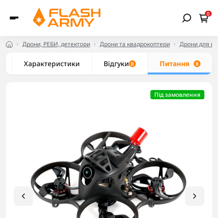
0
Дрони, РЕБИ, детектори
Дрони та квадрокоптери
Дрони для но
Характеристики
Відгуки
Питання
0
0
Під замовлення