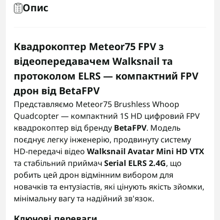
Опис
Квадрокоптер Meteor75 FPV з
відеопередавачем Walksnail та
протоколом ELRS — компактний FPV
дрон від BetaFPV
Представляємо Meteor75 Brushless Whoop
Quadcopter — компактний 1S HD цифровий FPV
квадрокоптер від бренду
BetaFPV
. Модель
поєднує легку інженерію, продвинуту систему
HD-передачі відео
Walksnail Avatar Mini HD VTX
та стабільний приймач
Serial ELRS 2.4G
, що
робить цей дрон відмінним вибором для
новачків та ентузіастів, які цінують якість зйомки,
мінімальну вагу та надійний зв'язок.
Ключові переваги