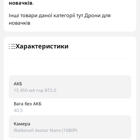
новачків
.
Інші товари даної категорії тут
Дрони для
новачків
Характеристики
АКБ
1S 450 мА·год BT2.0
Вага без АКБ
40,5
Камера
Walksnail Avatar Nano (1080P)