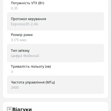
Потужність VTX (Вт)
0,35
Протокол керування
ExpressLRS 2.4G
Розмір рами
3 (75 мм)
Тип звʼязку
Цифра Walksnail
Тривалість польоту (хв)
3
Частота управління (МГц)
2400
Відгуки