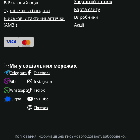
Зворотній зв’язок
Військовий одяг
Карта сайту
Турнікети та бандажі
Виробники
Військові / тактичні аптечки
(AMЗІ)
Акції
Ми у соціальних мережах
Telegram
Facebook
Viber
Instagram
Whatsapp
TikTok
Signal
YouTube
Threads
Копіювання інформації без письмового дозволу заборонено.