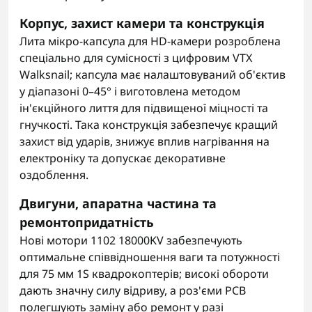
Корпус, захист камери та конструкція
Лита мікро-капсула для HD-камери розроблена
спеціально для сумісності з цифровим VTX
Walksnail; капсула має налаштовуваний об'єктив
у діапазоні 0–45° і виготовлена методом
ін'єкційного лиття для підвищеної міцності та
гнучкості. Така конструкція забезпечує кращий
захист від ударів, знижує вплив нагрівання на
електроніку та допускає декоративне
оздоблення.
Двигуни, апаратна частина та
ремонтопридатність
Нові мотори 1102 18000KV забезпечують
оптимальне співвідношення ваги та потужності
для 75 мм 1S квадрокоптерів; високі обороти
дають значну силу відриву, а роз'єми PCB
полегшують заміну або ремонт у разі