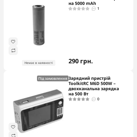
на 5000 mAh
1
290 грн.
Немає в наявності
Зарядний пристрій
Під замовлення
ToolkitRC M6D 500W –
двохканальна зарядка
на 500 Вт
0