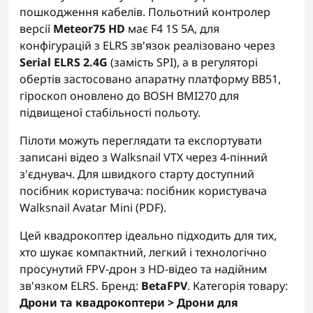
пошкодження кабелів. Польотний контролер
версії
Meteor75 HD
має F4 1S 5A, для
конфігурацій з ELRS зв'язок реалізовано через
Serial ELRS 2.4G
(замість SPI), а в регуляторі
обертів застосовано апаратну платформу BB51,
гіроскоп оновлено до BOSH BMI270 для
підвищеної стабільності польоту.
Пілоти можуть переглядати та експортувати
записані відео з Walksnail VTX через 4-пінний
з'єднувач. Для швидкого старту доступний
посібник користувача:
посібник користувача
Walksnail Avatar Mini (PDF)
.
Цей квадрокоптер ідеально підходить для тих,
хто шукає компактний, легкий і технологічно
просунутий FPV-дрон з HD-відео та надійним
зв'язком ELRS. Бренд:
BetaFPV
. Категорія товару:
Дрони та квадрокоптери > Дрони для