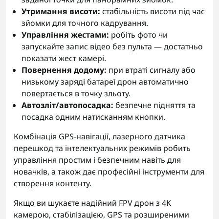
Утримання висоти:
стабільність висоти під час
зйомки для точного кадрування.
Управління жестами:
робіть фото чи
запускайте запис відео без пульта — достатньо
показати жест камері.
Повернення додому:
при втраті сигналу або
низькому заряді батареї дрон автоматично
повертається в точку зльоту.
Автозліт/автопосадка:
безпечне підняття та
посадка одним натисканням кнопки.
Комбінація GPS-навігації, лазерного датчика
перешкод та інтелектуальних режимів робить
управління простим і безпечним навіть для
новачків, а також дає професійні інструменти для
створення контенту.
Якщо ви шукаєте надійний FPV дрон з 4K
камерою, стабілізацією, GPS та розширеними