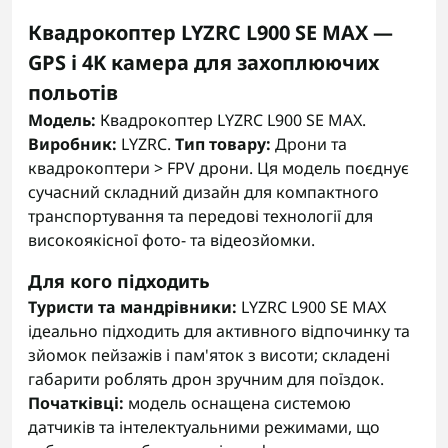
Квадрокоптер LYZRC L900 SE MAX —
GPS і 4K камера для захоплюючих
польотів
Модель:
Квадрокоптер LYZRC L900 SE MAX.
Виробник:
LYZRC.
Тип товару:
Дрони та
квадрокоптери > FPV дрони. Ця модель поєднує
сучасний складний дизайн для компактного
транспортування та передові технології для
високоякісної фото- та відеозйомки.
Для кого підходить
Туристи та мандрівники:
LYZRC L900 SE MAX
ідеально підходить для активного відпочинку та
зйомок пейзажів і пам'яток з висоти; складені
габарити роблять дрон зручним для поїздок.
Початківці:
модель оснащена системою
датчиків та інтелектуальними режимами, що