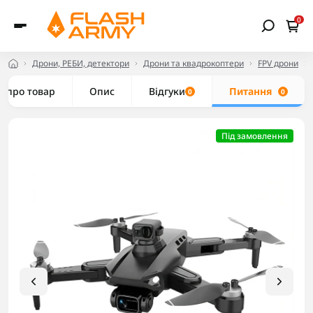
0
Дрони, РЕБИ, детектори
Дрони та квадрокоптери
FPV дрони
е про товар
Опис
Відгуки
Питання
0
0
Під замовлення