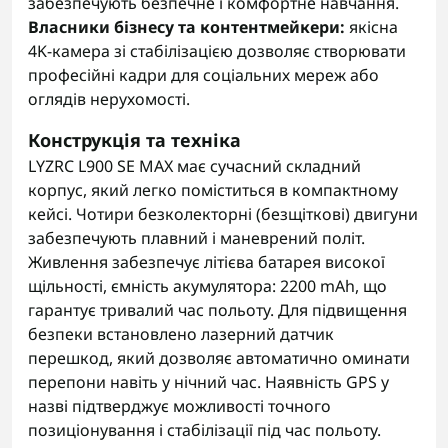
забезпечують безпечне і комфортне навчання.
Власники бізнесу та контентмейкери:
якісна
4K-камера зі стабілізацією дозволяє створювати
професійні кадри для соціальних мереж або
оглядів нерухомості.
Конструкція та техніка
LYZRC L900 SE MAX має сучасний складний
корпус, який легко поміститься в компактному
кейсі. Чотири безколекторні (безщіткові) двигуни
забезпечують плавний і маневрений політ.
Живлення забезпечує літієва батарея високої
щільності, ємність акумулятора: 2200 mAh, що
гарантує тривалий час польоту. Для підвищення
безпеки встановлено лазерний датчик
перешкод, який дозволяє автоматично оминати
перепони навіть у нічний час. Наявність GPS у
назві підтверджує можливості точного
позиціонування і стабілізації під час польоту.