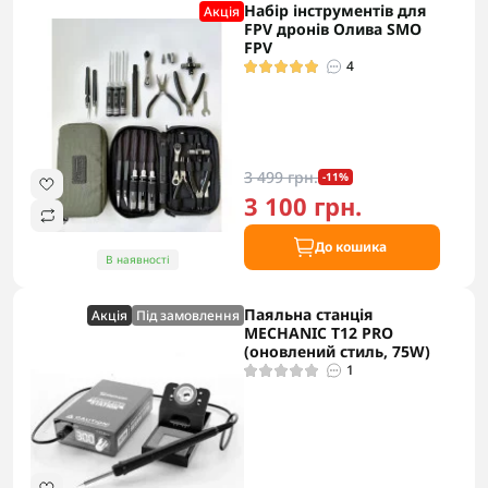
Набір інструментів для
Акцiя
FPV дронів Олива SMO
FPV
4
3 499 грн.
-11%
3 100 грн.
До кошика
В наявності
Паяльна станція
Акцiя
Під замовлення
MECHANIC T12 PRO
(оновлений стиль, 75W)
1