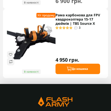
6 900 грн.
В наявності
Рама карбонова для FPV
Хіт продажу
квадрокоптера 15-17
дюймів | TBS Source X
3
4 950 грн.
До кошика
В наявності