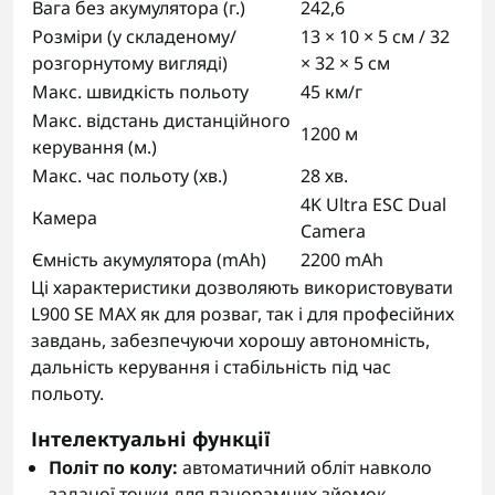
Вага без акумулятора (г.)
242,6
Розміри (у складеному/
13 × 10 × 5 см / 32
розгорнутому вигляді)
× 32 × 5 см
Макс. швидкість польоту
45 км/г
Макс. відстань дистанційного
1200 м
керування (м.)
Макс. час польоту (хв.)
28 хв.
4K Ultra ESC Dual
Камера
Camera
Ємність акумулятора (mAh)
2200 mAh
Ці характеристики дозволяють використовувати
L900 SE MAX як для розваг, так і для професійних
завдань, забезпечуючи хорошу автономність,
дальність керування і стабільність під час
польоту.
Інтелектуальні функції
Політ по колу:
автоматичний обліт навколо
заданої точки для панорамних зйомок.