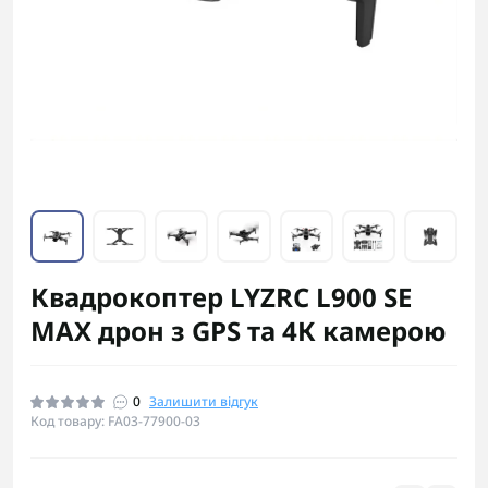
Квадрокоптер LYZRC L900 SE
MAX дрон з GPS та 4К камерою
0
Залишити відгук
Код товару: FA03-77900-03