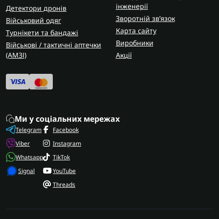
інженерії
Детектори дронів
Зворотній зв’язок
Військовий одяг
Карта сайту
Турнікети та бандажі
Виробники
Військові / тактичні аптечки
(AMЗІ)
Акції
Ми у соціальних мережах
Telegram
Facebook
Viber
Instagram
Whatsapp
TikTok
Signal
YouTube
Threads