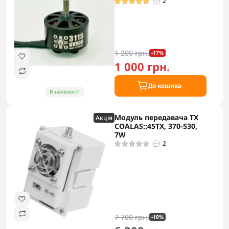
2
1 200 грн.
-17%
1 000 грн.
До кошика
В наявності
Модуль передавача TX
Акцiя
COALAS::45TX, 370-530,
7W
2
7 700 грн.
-10%