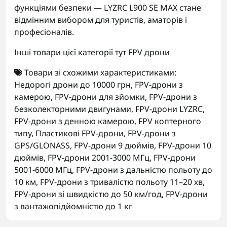
функціями безпеки — LYZRC L900 SE MAX стане
відмінним вибором для туристів, аматорів і
професіоналів.
Інші товари цієї категорії тут
FPV дрони
Товари зі схожими характеристиками:
Недорогі дрони до 10000 грн
,
FPV-дрони з
камерою
,
FPV-дрони для зйомки
,
FPV-дрони з
безколекторними двигунами
,
FPV-дрони LYZRC
,
FPV-дрони з денною камерою
,
FPV коптерного
типу
,
Пластикові FPV-дрони
,
FPV-дрони з
GPS/GLONASS
,
FPV-дрони 9 дюймів
,
FPV-дрони 10
дюймів
,
FPV-дрони 2001-3000 МГц
,
FPV-дрони
5001-6000 МГц
,
FPV-дрони з дальністю польоту до
10 км
,
FPV-дрони з тривалістю польоту 11–20 хв
,
FPV-дрони зі швидкістю до 50 км/год
,
FPV-дрони
з вантажопідйомністю до 1 кг