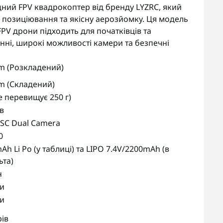
ний FPV квадрокоптер від бренду LYZRC, який
и позиціювання та якісну аерозйомку. Ця модель
FPV дрони підходить для початківців та
лінні, широкі можливості камери та безпечні
m (Розкладений)
m (Складений)
не перевищує 250 г)
в
ESC Dual Camera
0
Ah Li Po (у таблиці) та LIPO 7.4V/2200mAh (в
ьта)
н
ни
ни
рів