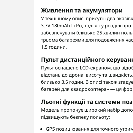
Живлення та акумулятори
У технічному описі присутні два вказів
3.7V 180mAh Li Po, тоді як у розділі пр
забезпечувати близько 25 хвилин польо
трьома батареями для подовження час
1.5 години.
Пульт дистанційного керуван
Пульт оснащено LCD-екраном, що відоб
відстань до дрона, висоту та швидкіст
близько 3.5 годин. В описі також згад
батарей для квадрокоптера» — ця форм
Льотні функції та системи по
Модель пропонує широкий набір допом
підвищують безпеку польоту:
GPS позиціювання для точного утриман