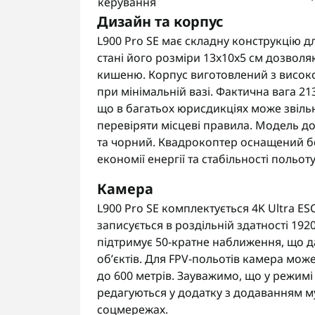
керування
Дизайн та корпус
L900 Pro SE має складну конструкцію д
стані його розміри 13x10x5 см дозволя
кишеню. Корпус виготовлений з високо
при мінімальній вазі. Фактична вага 213
що в багатьох юрисдикціях може звіль
перевіряти місцеві правила. Модель до
та чорний. Квадрокоптер оснащений б
економії енергії та стабільності польоту
Камера
L900 Pro SE комплектується 4K Ultra E
записується в роздільній здатності 192
підтримує 50-кратне наближення, що д
об’єктів. Для FPV-польотів камера може
до 600 метрів. Зауважимо, що у режимі
редагуються у додатку з додаванням му
соцмережах.