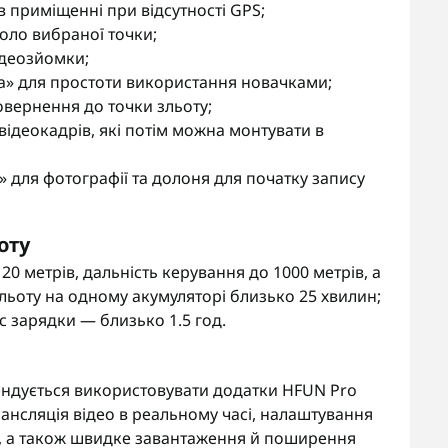
 приміщенні при відсутності GPS;
коло вибраної точки;
ідеозйомки;
ка» для простоти використання новачками;
овернення до точки зльоту;
ідеокадрів, які потім можна монтувати в
 для фотографії та долоня для початку запису
оту
0 метрів, дальність керування до 1000 метрів, а
ольоту на одному акумуляторі близько 25 хвилин;
с зарядки — близько 1.5 год.
ендується використовувати додатки HFUN Pro
рансляція відео в реальному часі, налаштування
у, а також швидке завантаження й поширення