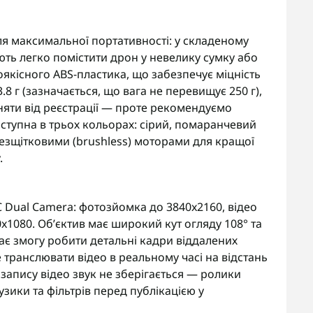
ля максимальної портативності: у складеному
ють легко помістити дрон у невелику сумку або
якісного ABS-пластика, що забезпечує міцність
.8 г (зазначається, що вага не перевищує 250 г),
няти від реєстрації — проте рекомендуємо
ступна в трьох кольорах: сірий, помаранчевий
езщітковими (brushless) моторами для кращої
.
SC Dual Camera: фотозйомка до 3840x2160, відео
0x1080. Об’єктив має широкий кут огляду 108° та
ає змогу робити детальні кадри віддалених
 транслювати відео в реальному часі на відстань
 запису відео звук не зберігається — ролики
зики та фільтрів перед публікацією у