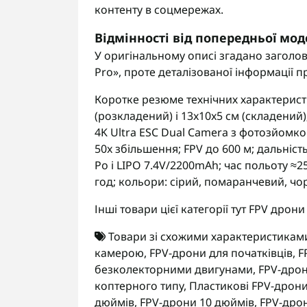
контенту в соцмережах.
Відмінності від попередньої мод
У оригінальному описі згадано заголов
Pro», проте деталізованої інформації п
Коротке резюме технічних характерист
(розкладений) і 13x10x5 см (складений)
4K Ultra ESC Dual Camera з фотозйомкою
50x збільшення; FPV до 600 м; дальніст
Po і LIPO 7.4V/2200mAh; час польоту ≈25
год; кольори: сірий, помаранчевий, чо
Інші товари цієї категорії тут
FPV дрони
Товари зі схожими характеристикам
камерою
,
FPV-дрони для початківців
,
F
безколекторними двигунами
,
FPV-дрон
коптерного типу
,
Пластикові FPV-дрон
дюймів
,
FPV-дрони 10 дюймів
,
FPV-дро