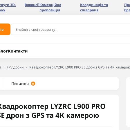
слуги 3D-
Вакансії
Комерційна
Координація та
Пр
уку
пропозиція
співпраця
бр
ів
Блог
Контакти
и
FPV дрони
Квадрокоптер LYZRC L900 PRO SE дрон з GPS та 4К камеро
Питання
0
Квадрокоптер LYZRC L900 PRO
SE дрон з GPS та 4К камерою