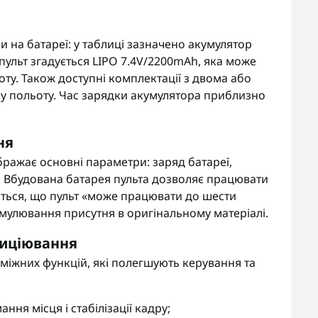
ки на батареї: у таблиці зазначено акумулятор
о пульт згадується LIPO 7.4V/2200mAh, яка може
ту. Також доступні комплектації з двома або
у польоту. Час зарядки акумулятора приблизно
ня
ражає основні параметри: заряд батареї,
ь. Вбудована батарея пульта дозволяє працювати
ується, що пульт «може працювати до шести
улювання присутня в оригінальному матеріалі.
зиціювання
іжних функцій, які полегшують керування та
ня місця і стабілізації кадру;