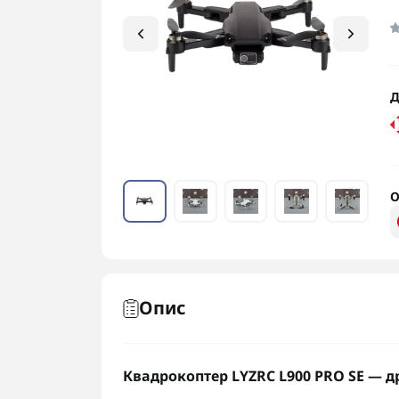
Д
О
Опис
Квадрокоптер LYZRC L900 PRO SE — д