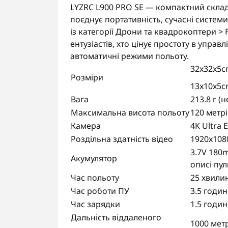
LYZRC L900 PRO SE — компактний склад
поєднує портативність, сучасні систем
із категорії Дрони та квадрокоптери > 
ентузіастів, хто цінує простоту в управ
автоматичні режими польоту.
32x32x5c
Розміри
13x10x5c
Вага
213.8 г (
Максимальна висота польоту
120 метрі
Камера
4K Ultra 
Роздільна здатність відео
1920x108
3.7V 180m
Акумулятор
описі пул
Час польоту
25 хвили
Час роботи ПУ
3.5 годи
Час зарядки
1.5 годи
Дальність віддаленого
1000 мет