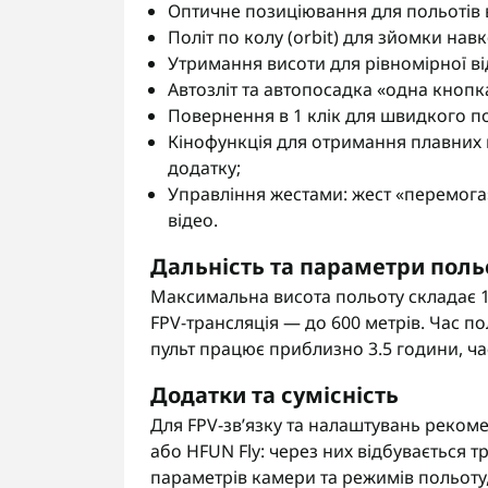
Оптичне позиціювання для польотів в
Політ по колу (orbit) для зйомки нав
Утримання висоти для рівномірної в
Автозліт та автопосадка «одна кноп
Повернення в 1 клік для швидкого п
Кінофункція для отримання плавних в
додатку;
Управління жестами: жест «перемога»
відео.
Дальність та параметри поль
Максимальна висота польоту складає 12
FPV-трансляція — до 600 метрів. Час п
пульт працює приблизно 3.5 години, ча
Додатки та сумісність
Для FPV-зв’язку та налаштувань реком
або HFUN Fly: через них відбувається т
параметрів камери та режимів польот