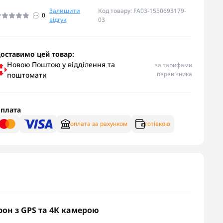
Залишити
Код товару: FA03-1550693179-
0
відгук
03
оставимо цей товар:
Новою Поштою у відділення та
за тарифами
перевізника
поштомати
плата
оплата за рахунком
готівкою
рон з GPS та 4К камерою