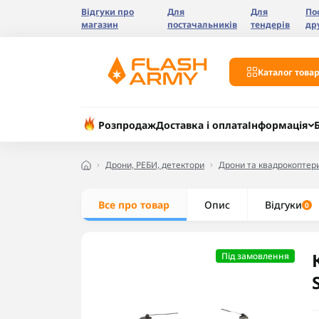
Відгуки про
Для
Для
По
магазин
постачальників
тендерів
др
Каталог товар
Розпродаж
Доставка і оплата
Інформація
Дрони, РЕБИ, детектори
Дрони та квадрокоптер
Все про товар
Опис
Відгуки
0
Під замовлення