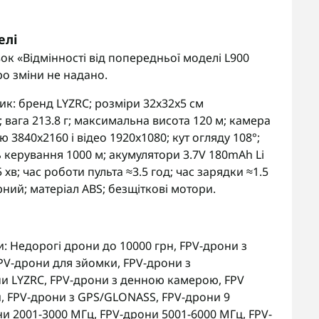
елі
ок «Відмінності від попередньої моделі L900
ро зміни не надано.
ик: бренд LYZRC; розміри 32x32x5 см
; вага 213.8 г; максимальна висота 120 м; камера
 3840x2160 і відео 1920x1080; кут огляду 108°;
ь керування 1000 м; акумулятори 3.7V 180mAh Li
 хв; час роботи пульта ≈3.5 год; час зарядки ≈1.5
рний; матеріал ABS; безщіткові мотори.
и:
Недорогі дрони до 10000 грн
,
FPV-дрони з
PV-дрони для зйомки
,
FPV-дрони з
и LYZRC
,
FPV-дрони з денною камерою
,
FPV
и
,
FPV-дрони з GPS/GLONASS
,
FPV-дрони 9
ни 2001-3000 МГц
,
FPV-дрони 5001-6000 МГц
,
FPV-