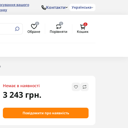
осування вашого
Контакти
Українська
енду
0
0
0
Обране
Порівняти
Кошик
ю
Немає в наявності
3 243 грн.
Повідомити про наявність