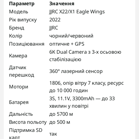
Параметр
Значення
Модель
JJRC X22/X1 Eagle Wings
Рік випуску
2022
Бренд
JJRC
Колір
чорний/червоний
Позиціювання
оптичне + GPS
6К Dual Camera з 3-х осьовою
Камера
стабілізацією
Датчик
360° лазерний сенсор
перешкод
1806, опір вітру 7 класу, ресурс
Мотори
до 10 000 годин
3S, 11.1V, 3300mAh — до 33
Батарея
хвилин у повітрі
Дальність
до 5700 м
Висота польоту
до 500 м
Підтримка SD
так
карт