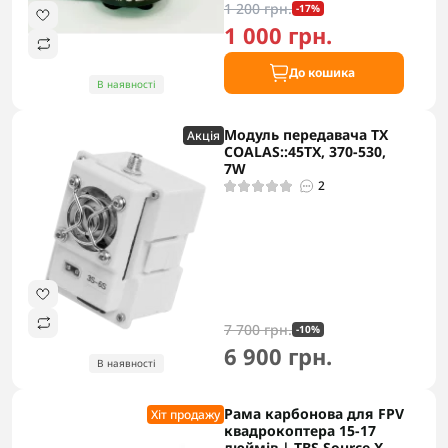
1 200 грн.
-17%
1 000 грн.
До кошика
В наявності
Модуль передавача TX
Акцiя
COALAS::45TX, 370-530,
7W
2
7 700 грн.
-10%
6 900 грн.
В наявності
Рама карбонова для FPV
Хіт продажу
квадрокоптера 15-17
дюймів | TBS Source X