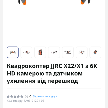
Квадрокоптер JJRC X22/X1 з 6K
HD камерою та датчиком
ухилення від перешкод
0
Залишити відгук
Код товару: FA03-91221-03