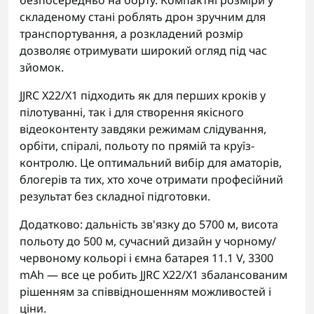
безпосередньо на борту. Компактні розміри у
складеному стані роблять дрон зручним для
транспортування, а розкладений розмір
дозволяє отримувати широкий огляд під час
зйомок.
JJRC X22/X1 підходить як для перших кроків у
пілотуванні, так і для створення якісного
відеоконтенту завдяки режимам слідування,
орбіти, спіралі, польоту по прямій та круїз-
контролю. Це оптимальний вибір для аматорів,
блогерів та тих, хто хоче отримати професійний
результат без складної підготовки.
Додатково: дальність зв'язку до 5700 м, висота
польоту до 500 м, сучасний дизайн у чорному/
червоному кольорі і ємна батарея 11.1 V, 3300
mAh — все це робить JJRC X22/X1 збалансованим
рішенням за співвідношенням можливостей і
ціни.