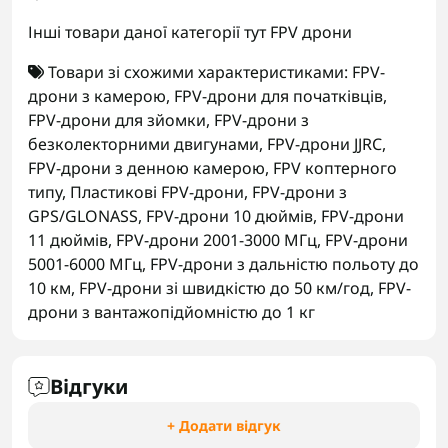
Інші товари даної категорії тут
FPV дрони
Товари зі схожими характеристиками:
FPV-
дрони з камерою
,
FPV-дрони для початківців
,
FPV-дрони для зйомки
,
FPV-дрони з
безколекторними двигунами
,
FPV-дрони JJRC
,
FPV-дрони з денною камерою
,
FPV коптерного
типу
,
Пластикові FPV-дрони
,
FPV-дрони з
GPS/GLONASS
,
FPV-дрони 10 дюймів
,
FPV-дрони
11 дюймів
,
FPV-дрони 2001-3000 МГц
,
FPV-дрони
5001-6000 МГц
,
FPV-дрони з дальністю польоту до
10 км
,
FPV-дрони зі швидкістю до 50 км/год
,
FPV-
дрони з вантажопідйомністю до 1 кг
Відгуки
+ Додати відгук