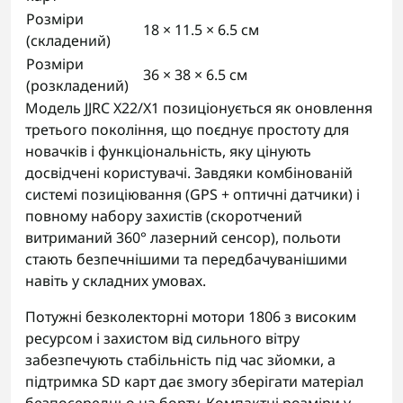
Розміри
18 × 11.5 × 6.5 см
(складений)
Розміри
36 × 38 × 6.5 см
(розкладений)
Модель JJRC X22/X1 позиціонується як оновлення
третього покоління, що поєднує простоту для
новачків і функціональність, яку цінують
досвідчені користувачі. Завдяки комбінованій
системі позиціювання (GPS + оптичні датчики) і
повному набору захистів (скоротчений
витриманий 360° лазерний сенсор), польоти
стають безпечнішими та передбачуванішими
навіть у складних умовах.
Потужні безколекторні мотори 1806 з високим
ресурсом і захистом від сильного вітру
забезпечують стабільність під час зйомки, а
підтримка SD карт дає змогу зберігати матеріал