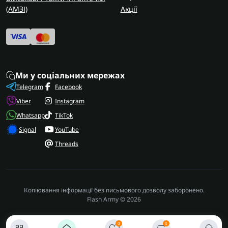
(AMЗІ)
Акції
Ми у соціальних мережах
Telegram
Facebook
Viber
Instagram
Whatsapp
TikTok
Signal
YouTube
Threads
Копіювання інформації без письмового дозволу заборонено.
Flash Army © 2026
0
0