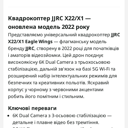
Квадрокоптер JJRC X22/X1 —
оновлена модель 2022 року
Представляємо універсальний квадрокоптер
JJRC
X22/X1 Eagle Wings
— флагманську модель
бренду
JJRC
, створену в 2022 році для початківців
і аматорів відеозйомки. Цей дрон поєднує
високоякісну 6К Dual Camera з трьохосьовою
стабілізацією, дальній зв'язок на базі 5G Wi-Fi та
розширений набір інтелектуальних режимів для
безпечних та креативних польотів. Яскравий
корпус у чорному з червоними акцентами
робить його помітним і стильним.
Ключові переваги
6К Dual Camera з 3-осьовою стабілізацією —
детальне і плавне відео без тремтіння.