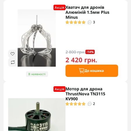
Хватач для дронів
Акцiя
Алюміній 1.5мм Plus
Minus
3
2 800 грн.
-14%
2 420 грн.
До кошика
В наявності
Мотор для дрона
Акцiя
ThrustNova TN3115
KV900
2