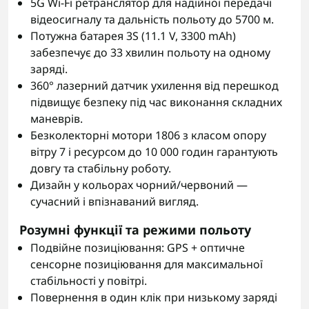
5G Wi-Fi ретранслятор для надійної передачі
відеосигналу та дальність польоту до 5700 м.
Потужна батарея 3S (11.1 V, 3300 mAh)
забезпечує до 33 хвилин польоту на одному
заряді.
360° лазерний датчик ухилення від перешкод
підвищує безпеку під час виконання складних
маневрів.
Безколекторні мотори 1806 з класом опору
вітру 7 і ресурсом до 10 000 годин гарантують
довгу та стабільну роботу.
Дизайн у кольорах чорний/червоний —
сучасний і впізнаваний вигляд.
Розумні функції та режими польоту
Подвійне позиціювання: GPS + оптичне
сенсорне позиціювання для максимальної
стабільності у повітрі.
Повернення в один клік при низькому заряді