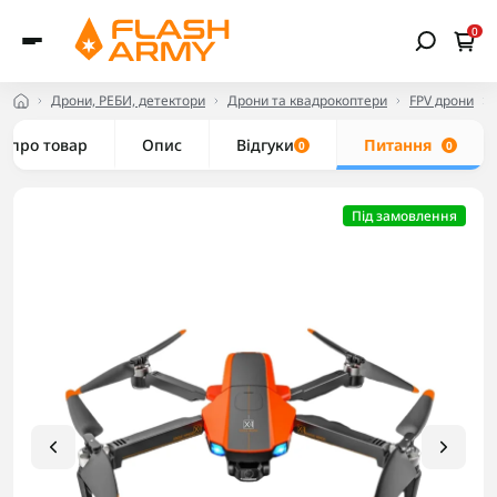
0
Дрони, РЕБИ, детектори
Дрони та квадрокоптери
FPV дрони
е про товар
Опис
Відгуки
Питання
0
0
Під замовлення