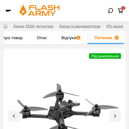
0
Дрони, РЕБИ, детектори
Дрони та квадрокоптери
FPV дрони
е про товар
Опис
Відгуки
Питання
0
0
Під замовлення