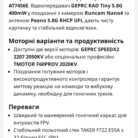
AT7456E
. Відеопередавач
GEPRC RAD Tiny 5.8G
400mW
у поєднанні з камерою
Runcam Nano4
та
антеною
Peano 5.8G RHCP UFL
дають чисту
картинку та стабільний відеозв'язок.
Моторні варіанти та продуктивність
Доступні дві версії моторів:
GEPRC SPEEDX2
2207 2050KV
або опціонально професійні
TMOTOR F60PROV 2020KV
.
Поєднання потужних моторів і
високопродуктивного контролера гарантує
миттєву реакцію на команди та вибухову
динаміку, необхідну для гоночних треків.
Переваги
Швидкий та маневрений гоночний каркас для
ентузіастів FPV.
Стабільний польотний стек TAKER F722 E55A з
32-бітним ESC 4IN1.