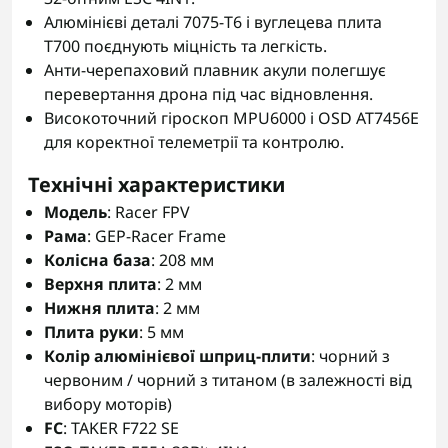
Алюмінієві деталі 7075-T6 і вуглецева плита
T700 поєднують міцність та легкість.
Анти-черепаховий плавник акули полегшує
перевертання дрона під час відновлення.
Високоточний гіроскоп MPU6000 і OSD AT7456E
для коректної телеметрії та контролю.
Технічні характеристики
Модель
: Racer FPV
Рама
: GEP-Racer Frame
Колісна база
: 208 мм
Верхня плита
: 2 мм
Нижня плита
: 2 мм
Плита руки
: 5 мм
Колір алюмінієвої шприц-плити
: чорний з
червоним / чорний з титаном (в залежності від
вибору моторів)
FC
: TAKER F722 SE