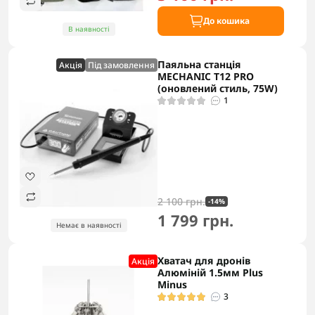
До кошика
В наявності
Паяльна станція
Акцiя
Під замовлення
MECHANIC T12 PRO
(оновлений стиль, 75W)
1
2 100 грн.
-14%
1 799 грн.
Немає в наявності
Хватач для дронів
Акцiя
Алюміній 1.5мм Plus
Minus
3