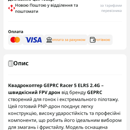
Новою Поштою у відділення та
за тарифами
перевізника
поштомати
Оплата
оплата за рахунком
готівкою
Опис
Квадрокоптер GEPRC Racer 5 ELRS 2.4G –
швидкісний FPV дрон
від бренду
GEPRC
створений для гонок і екстремального пілотажу.
Цей готовий PNP-дрон поєднує легку
конструкцію, високу ударостійкість та професійні
компоненти, що робить його ідеальним вибором
для змагань і фристайлу. Модель оснащена