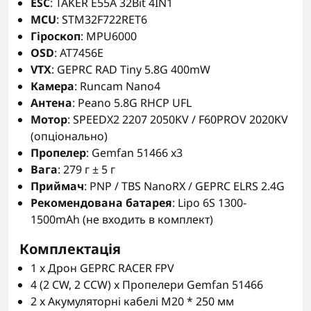
ESC
: TAKER E55A 32Bit 4IN1
MCU
: STM32F722RET6
Гіроскоп
: MPU6000
OSD
: AT7456E
VTX
: GEPRC RAD Tiny 5.8G 400mW
Камера
: Runcam Nano4
Антена
: Peano 5.8G RHCP UFL
Мотор
: SPEEDX2 2207 2050KV / F60PROV 2020KV
(опціонально)
Пропелер
: Gemfan 51466 x3
Вага
: 279 г ± 5 г
Приймач
: PNP / TBS NanoRX / GEPRC ELRS 2.4G
Рекомендована батарея
: Lipo 6S 1300-
1500mAh (не входить в комплект)
Комплектація
1 x Дрон GEPRC RACER FPV
4 (2 CW, 2 CCW) x Пропелери Gemfan 51466
2 x Акумуляторні кабелі M20 * 250 мм