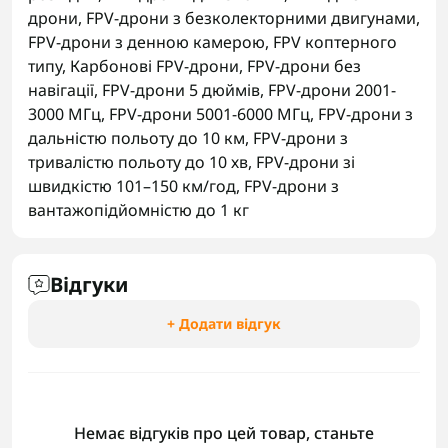
дрони
,
FPV-дрони з безколекторними двигунами
,
FPV-дрони з денною камерою
,
FPV коптерного
типу
,
Карбонові FPV-дрони
,
FPV-дрони без
навігації
,
FPV-дрони 5 дюймів
,
FPV-дрони 2001-
3000 МГц
,
FPV-дрони 5001-6000 МГц
,
FPV-дрони з
дальністю польоту до 10 км
,
FPV-дрони з
тривалістю польоту до 10 хв
,
FPV-дрони зі
швидкістю 101–150 км/год
,
FPV-дрони з
вантажопідйомністю до 1 кг
Відгуки
+ Додати відгук
Немає відгуків про цей товар, станьте