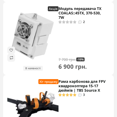
Модуль передавача TX
Акцiя
COALAS::45TX, 370-530,
7W
2
7 700 грн.
-10%
6 900 грн.
В наявності
Рама карбонова для FPV
Хіт продажу
квадрокоптера 15-17
дюймів | TBS Source X
3