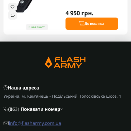
4 950 грн.
До кошика
В наявності
Наша адреса
Україна, м, Кам’янець - Подільський, Голосківське шосе, 1
(0
6
3)
Показати номер
info@flasharmy.com.ua