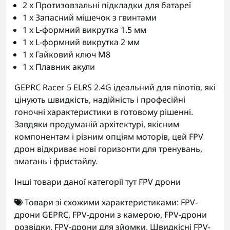
2 x Протизовзальні підкладки для батареї
1 x Запасний мішечок з гвинтами
1 x L-формний викрутка 1.5 мм
1 x L-формний викрутка 2 мм
1 x Гайковий ключ M8
1 x Плавник акули
GEPRC Racer 5 ELRS 2.4G ідеальний для пілотів, які
цінують швидкість, надійність і професійні
гоночні характеристики в готовому рішенні.
Завдяки продуманій архітектурі, якісним
компонентам і різним опціям моторів, цей FPV
дрон відкриває нові горизонти для тренувань,
змагань і фристайлу.
Інші товари даної категорії тут
FPV дрони
Товари зі схожими характеристиками:
FPV-
дрони GEPRC
,
FPV-дрони з камерою
,
FPV-дрони
розвідки
,
FPV-дрони для зйомки
,
Швидкісні FPV-