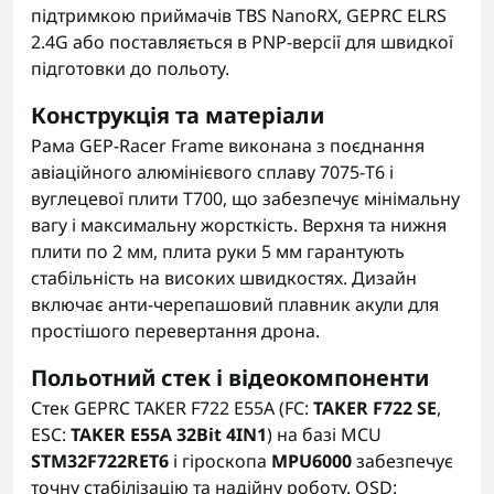
підтримкою приймачів TBS NanoRX, GEPRC ELRS
2.4G або поставляється в PNP-версії для швидкої
підготовки до польоту.
Конструкція та матеріали
Рама GEP-Racer Frame виконана з поєднання
авіаційного алюмінієвого сплаву 7075-T6 і
вуглецевої плити T700, що забезпечує мінімальну
вагу і максимальну жорсткість. Верхня та нижня
плити по 2 мм, плита руки 5 мм гарантують
стабільність на високих швидкостях. Дизайн
включає анти-черепашовий плавник акули для
простішого перевертання дрона.
Польотний стек і відеокомпоненти
Стек GEPRC TAKER F722 E55A (FC:
TAKER F722 SE
,
ESC:
TAKER E55A 32Bit 4IN1
) на базі MCU
STM32F722RET6
і гіроскопа
MPU6000
забезпечує
точну стабілізацію та надійну роботу. OSD: