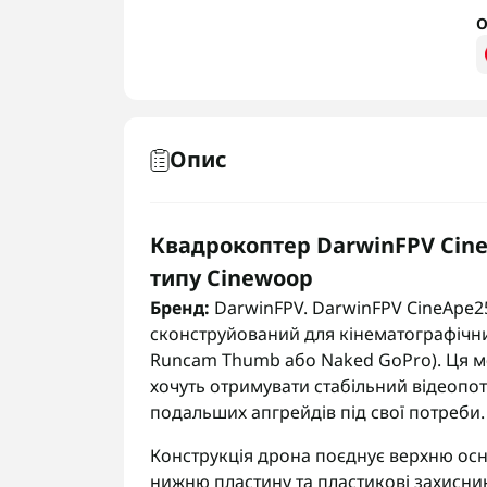
О
Опис
Квадрокоптер DarwinFPV CineA
типу Cinewoop
Бренд:
DarwinFPV. DarwinFPV CineApe2
сконструйований для кінематографічни
Runcam Thumb або Naked GoPro). Ця мод
хочуть отримувати стабільний відеопот
подальших апгрейдів під свої потреби.
Конструкція дрона поєднує верхню ос
нижню пластину та пластикові захисник