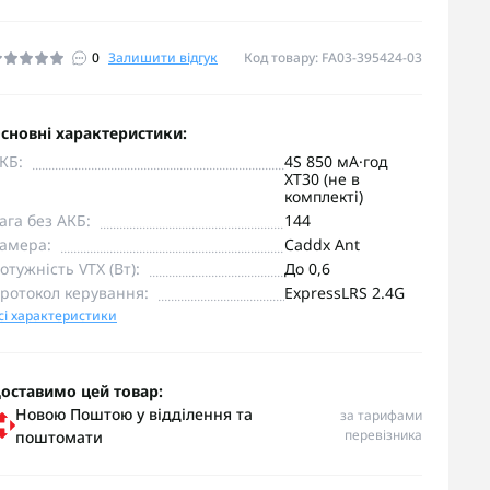
0
Залишити відгук
Код товару: FA03-395424-03
сновні характеристики:
КБ:
4S 850 мА·год
XT30 (не в
комплекті)
ага без АКБ:
144
амера:
Caddx Ant
отужність VTX (Вт):
До 0,6
ротокол керування:
ExpressLRS 2.4G
сі характеристики
оставимо цей товар:
Новою Поштою у відділення та
за тарифами
перевізника
поштомати