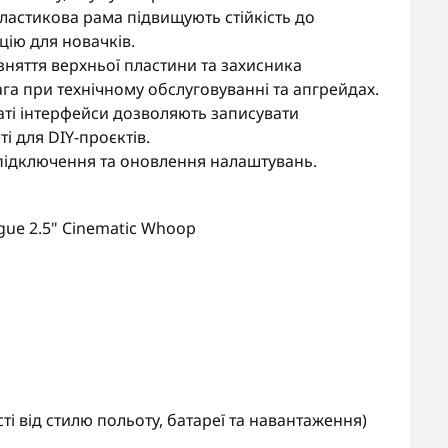
пластикова рама підвищують стійкість до
ію для новачків.
няття верхньої пластини та захисника
ага при технічному обслуговуванні та апгрейдах.
аті інтерфейси дозволяють записувати
 для DIY-проєктів.
 підключення та оновлення налаштувань.
gue 2.5" Cinematic Whoop
ті від стилю польоту, батареї та навантаження)