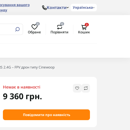
осування вашого
Контакти
Українська
енду
0
0
0
Обране
Порівняти
Кошик
S 2.4G – FPV дрон типу Cinewoop
Немає в наявності
9 360 грн.
Повідомити про наявність