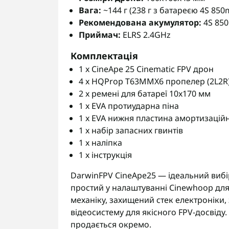
Вага:
~144 г (238 г з батареєю 4S 850
Рекомендована акумулятор:
4S 850
Приймач:
ELRS 2.4GHz
Комплектація
1 x CineApe 25 Cinematic FPV дрон
4 x HQProp T63MMX6 пропелер (2L2R
2 x ремені для батареї 10x170 мм
1 x EVA протиударна піна
1 x EVA нижня пластина амортизацій
1 x набір запасних гвинтів
1 x наліпка
1 x інструкція
DarwinFPV CineApe25 — ідеальний вибір
простий у налаштуванні Cinewhoop для
механіку, захищений стек електроніки,
відеосистему для якісного FPV-досвід
продається окремо.