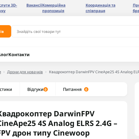
слуги 3D-
Вакансії
Комерційна
Координація та
Пр
уку
пропозиція
співпраця
бр
ів
Блог
Контакти
и
Дрони для новачків
Квадрокоптер DarwinFPV CineApe25 4S Analog ELR
стики
Відгуки
Питання
0
0
Квадрокоптер DarwinFPV
CineApe25 4S Analog ELRS 2.4G –
FPV дрон типу Cinewoop