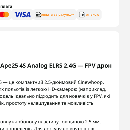
плата
оплата за рахунком
готівкою
pe25 4S Analog ELRS 2.4G — FPV дрон
5 — це компактний 2.5-дюймовий Cinewhoop,
х польотів із легкою HD-камерою (наприклад,
ель ідеально підходить для новачків у FPV, які
ік, простоту налаштування та можливість
новну карбонову пластину товщиною 2.5 мм,
и пропелерів. Для доступу до внутрішніх