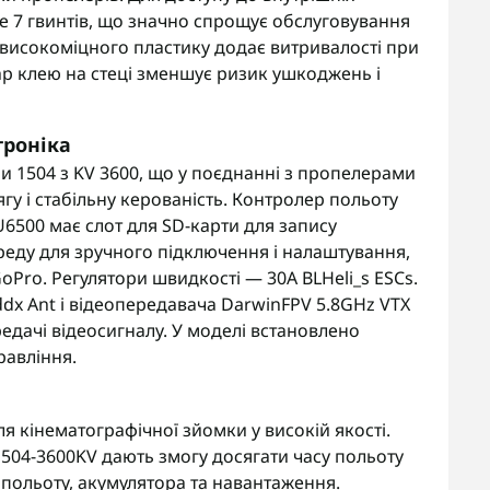
е 7 гвинтів, що значно спрощує обслуговування
з високоміцного пластику додає витривалості при
ар клею на стеці зменшує ризик ушкоджень і
троніка
и 1504 з KV 3600, що у поєднанні з пропелерами
у і стабільну керованість. Контролер польоту
U6500 має слот для SD-карти для запису
ереду для зручного підключення і налаштування,
Pro. Регулятори швидкості — 30A BLHeli_s ESCs.
dx Ant і відеопередавача DarwinFPV 5.8GHz VTX
редачі відеосигналу. У моделі встановлено
равління.
 кінематографічної зйомки у високій якості.
504-3600KV дають змогу досягати часу польоту
ю польоту, акумулятора та навантаження.