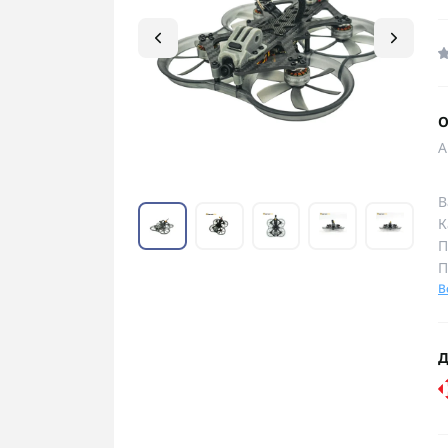
О
А
В
К
П
П
В
Д