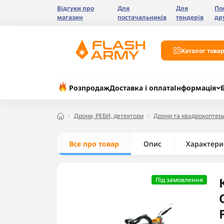
Відгуки про
Для
Для
По
магазин
постачальників
тендерів
др
Каталог товар
Розпродаж
Доставка і оплата
Інформація
Дрони, РЕБИ, детектори
Дрони та квадрокоптер
Все про товар
Опис
Характери
Під замовлення