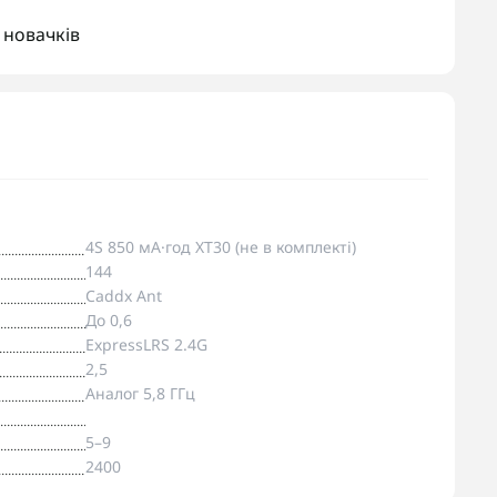
 новачків
4S 850 мА·год XT30 (не в комплекті)
144
Caddx Ant
До 0,6
ExpressLRS 2.4G
2,5
Аналог 5,8 ГГц
5–9
2400