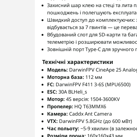
Захисний шар клею на стеці та лита 
пошкоджень і полегшують експлуатац
Швидкий доступ до комплектуючих: з
відбувається за 7 гвинтів — це перев
Вбудований слот для SD-карти та баг
телеметрію і розширювати можливості
Зовнішній порт Type-C для зручного
Технічні характеристики
Модель:
DarwinFPV CineApe 25 Analo
Моторна база:
112 мм
FC:
DarwinFPV F411 3-6S (MPU6500)
ESC:
30A BLHeli_s
Мотор:
4S версія: 1504-3600KV
Пропелер:
HQ T63MMX6
Камера:
Caddx Ant Camera
VTX:
DarwinFPV 5.8GHz (до 600 мВт)
Час польоту:
~5-9 хвилин (в залежнос
Розміри дрона:
160x160x43 мм