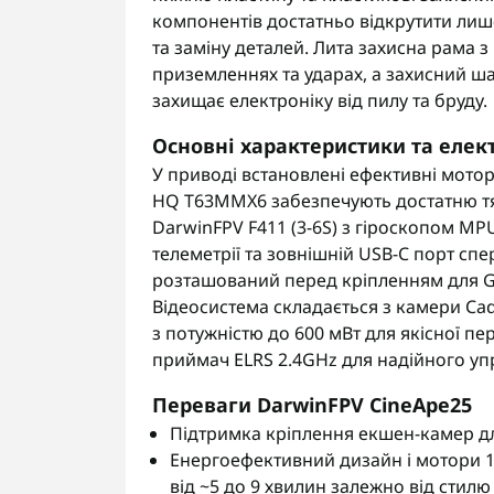
компонентів достатньо відкрутити лиш
та заміну деталей. Лита захисна рама 
приземленнях та ударах, а захисний ш
захищає електроніку від пилу та бруду.
Основні характеристики та елек
У приводі встановлені ефективні мотор
HQ T63MMX6 забезпечують достатню тяг
DarwinFPV F411 (3-6S) з гіроскопом MP
телеметрії та зовнішній USB-C порт сп
розташований перед кріпленням для Go
Відеосистема складається з камери Cad
з потужністю до 600 мВт для якісної пе
приймач ELRS 2.4GHz для надійного уп
Переваги DarwinFPV CineApe25
Підтримка кріплення екшен-камер для
Енергоефективний дизайн і мотори 1
від ~5 до 9 хвилин залежно від стил