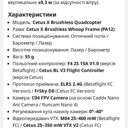
вертикально
±0,3 м
(за відсутності вітру).
Характеристики
Модель:
Cetus X Brushless Quadcopter
Рама:
Cetus X Brushless Whoop Frame (PA12)
Система позиціонування: Оптичний потік /
Барометр / Лазер
Висотне позиціонування: Лазер / Барометр
Вага:
55 g
Польотний контроллер:
F4 2S 15A V1.0
(версія
Betaflight) /
Cetus BL V3 Flight Controller
(версія Cetus)
Протокол приймача:
ELRS 2.4G
(Betaflight FC
Version) /
FrSky D8
(Cetus FC Version)
Камера:
C04 FPV Camera
(на основі Caddx Nano
Ant Camera / Runcam Nano 4)
Регулювання кута нахилу камери:
0°–40°
Відеопередавач VTX:
M04 25–400 mW
(Betaflight
FC) /
Cetus 25–350 mW VTX V2
(Cetus FC)