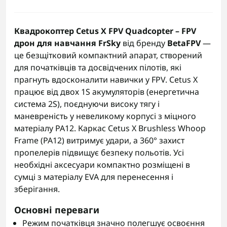
Квадрокоптер Cetus X FPV Quadcopter – FPV
дрон для навчання FrSky
від бренду
BetaFPV
—
це безщітковий компактний апарат, створений
для початківців та досвідчених пілотів, які
прагнуть вдосконалити навички у FPV. Cetus X
працює від двох 1S акумуляторів (енергетична
система 2S), поєднуючи високу тягу і
маневреність у невеликому корпусі з міцного
матеріалу PA12. Каркас Cetus X Brushless Whoop
Frame (PA12) витримує удари, а 360° захист
пропелерів підвищує безпеку польотів. Усі
необхідні аксесуари компактно розміщені в
сумці з матеріалу EVA для перенесення і
зберігання.
Основні переваги
Режим початківця значно полегшує освоєння