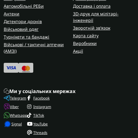
Автомобільні РЕБи
Доставка і оплата
Антени
3D-друк для мілітарі-
інженерії
Детектори дронів
Зворотній зв’язок
Військовий одяг
Карта сайту
Турнікети та бандажі
Виробники
Військові / тактичні аптечки
(AMЗІ)
Акції
Ми у соціальних мережах
Telegram
Facebook
Viber
Instagram
Whatsapp
TikTok
Signal
YouTube
Threads