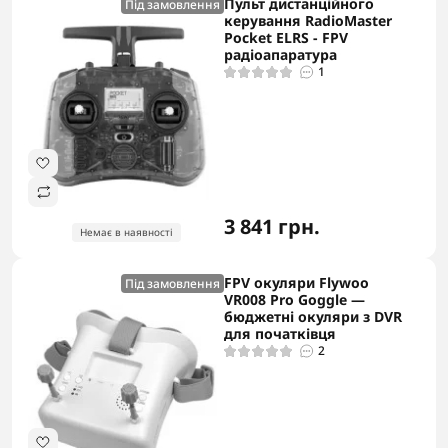
Пульт дистанційного
Під замовлення
керування RadioMaster
Pocket ELRS - FPV
радіоапаратура
1
3 841 грн.
Немає в наявності
FPV окуляри Flywoo
Під замовлення
VR008 Pro Goggle —
бюджетні окуляри з DVR
для початківця
2