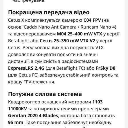
час тренувань.
Покращена передача відео
Cetus X комплектується камерою
C04 FPV
(на
основі Caddx Nano Ant Camera / Runcam Nano 4)
та відеопередавачем
M04 25–400 mW VTX
у версії
Betaflight або
Cetus 25–350 mW VTX V2
у версії
Cetus. Регульована вихідна потужність VTX
дозволяє виконувати польоти на значні
дистанції, а сумісність з радіосистемами
ExpressLRS 2.4G
(для Betaflight FC) або
FrSky D8
(для Cetus FC) забезпечує стабільний контроль та
кращу FPV-стеження.
Потужна силова система
Квадрокоптер оснащений моторами
1103
11000KV
та чотирилопатевими пропелерами
Gemfan 2020 4-Blades
, моторна база становить
95 mm
. Таке поєднання забезпечує необхідну