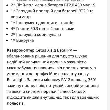
2* Літій-полімерна батарея BT2.0 450 мАг 1S
1* Зарядний пристрій для батарей BT2.0 та
вольтметр
1* Інструмент для зняття гвинтів
4* Гвинти 50.3 mm з 4 лопатками
2* Інструкція користувача
1* Викрутка
Квадрокоптер Cetus X від BetaFPV —
збалансоване рішення для тих, хто шукає
надійний навчальний дрон з можливістю
масштабування навичок: від простих режимів
утримання до професійних налаштувань у
Betaflight. Завдяки міцному PA12 каркасу, 360°
захисту пропелерів, потужній силовій установці
та якісній системі передачі відео, Cetus X
підходить як для внутрішніх, так і для зовнішніх
польотів.