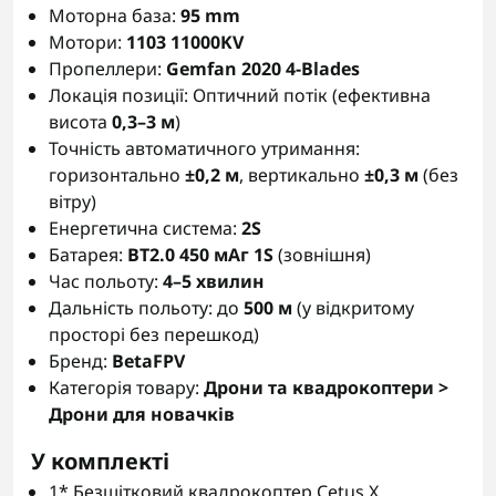
Моторна база:
95 mm
Мотори:
1103 11000KV
Пропеллери:
Gemfan 2020 4-Blades
Локація позиції: Оптичний потік (ефективна
висота
0,3–3 м
)
Точність автоматичного утримання:
горизонтально
±0,2 м
, вертикально
±0,3 м
(без
вітру)
Енергетична система:
2S
Батарея:
BT2.0 450 мАг 1S
(зовнішня)
Час польоту:
4–5 хвилин
Дальність польоту: до
500 м
(у відкритому
просторі без перешкод)
Бренд:
BetaFPV
Категорія товару:
Дрони та квадрокоптери >
Дрони для новачків
У комплекті
1* Безщітковий квадрокоптер Cetus X