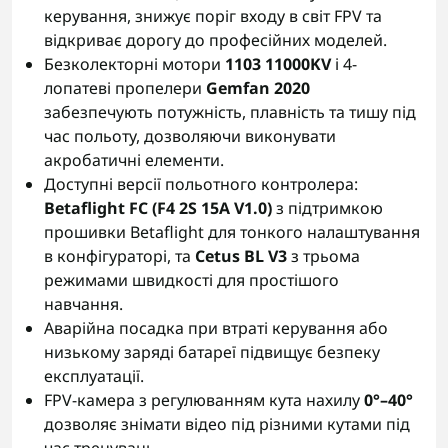
керування, знижує поріг входу в світ FPV та
відкриває дорогу до професійних моделей.
Безколекторні мотори
1103 11000KV
і 4-
лопатеві пропелери
Gemfan 2020
забезпечують потужність, плавність та тишу під
час польоту, дозволяючи виконувати
акробатичні елементи.
Доступні версії польотного контролера:
Betaflight FC (F4 2S 15A V1.0)
з підтримкою
прошивки Betaflight для тонкого налаштування
в конфігураторі, та
Cetus BL V3
з трьома
режимами швидкості для простішого
навчання.
Аварійна посадка при втраті керування або
низькому заряді батареї підвищує безпеку
експлуатації.
FPV-камера з регулюванням кута нахилу
0°–40°
дозволяє знімати відео під різними кутами під