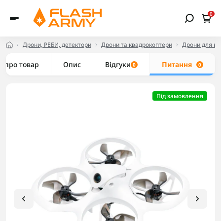
0
Дрони, РЕБИ, детектори
Дрони та квадрокоптери
Дрони для но
е про товар
Опис
Відгуки
Питання
0
0
Під замовлення