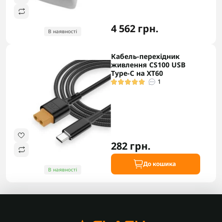
4 562 грн.
В наявності
Кабель-перехідник
живлення CS100 USB
Type-C на XT60
1
282 грн.
До кошика
В наявності