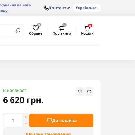
осування вашого
Контакти
Українська
енду
0
0
0
Обране
Порівняти
Кошик
В наявності
6 620 грн.
До кошика
Швидке замовлення