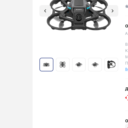
О
А
В
К
М
П
В
Д
О