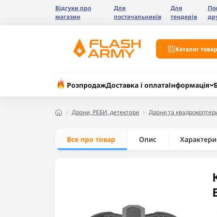
Відгуки про
Для
Для
По
магазин
постачальників
тендерів
др
Каталог товар
Розпродаж
Доставка і оплата
Інформація
Дрони, РЕБИ, детектори
Дрони та квадрокоптер
Все про товар
Опис
Характери