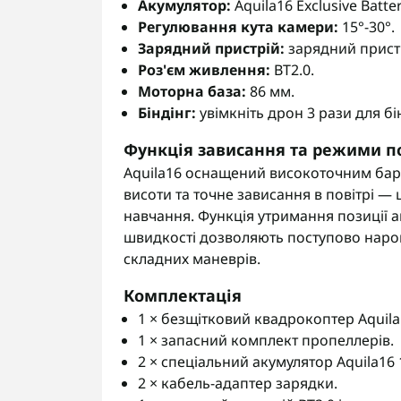
Акумулятор:
Aquila16 Exclusive Batt
Регулювання кута камери:
15°-30°.
Зарядний пристрій:
зарядний пристрі
Роз'єм живлення:
BT2.0.
Моторна база:
86 мм.
Біндінг:
увімкніть дрон 3 рази для бін
Функція зависання та режими п
Aquila16 оснащений високоточним бар
висоти та точне зависання в повітрі —
навчання. Функція утримання позиції а
швидкості дозволяють поступово нарощ
складних маневрів.
Комплектація
1 × безщітковий квадрокоптер Aquila
1 × запасний комплект пропеллерів.
2 × спеціальний акумулятор Aquila16 
2 × кабель-адаптер зарядки.