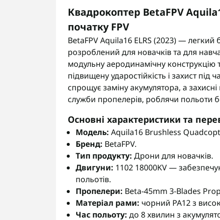
Квадрокоптер BetaFPV Aquila1
початку FPV
BetaFPV Aquila16 ELRS (2023) — легкий
розроблений для новачків та для навч
модульну аеродинамічну конструкцію т
підвищену ударостійкість і захист під 
спрощує заміну акумулятора, а захисн
служби пропелерів, роблячи польоти б
Основні характеристики та пере
Модель:
Aquila16 Brushless Quadcopt
Бренд:
BetaFPV.
Тип продукту:
Дрони для новачків.
Двигуни:
1102 18000KV — забезпечую
польотів.
Пропелери:
Beta-45mm 3-Blades Prop
Матеріал рами:
чорний PA12 з висок
Час польоту:
до 8 хвилин з акумулято