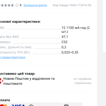
0
Залишити відгук
Код товару: FA03-172016-03
сновні характеристики:
КБ:
1S 1100 мА·год (2
шт.)
ага без АКБ:
47,1
амера:
C02
акс. дальність (км):
0,2
отужність VTX (Вт):
0,025–0,35
сі характеристики
оставимо цей товар:
Новою Поштою у відділення та
за тарифами
перевізника
поштомати
плата