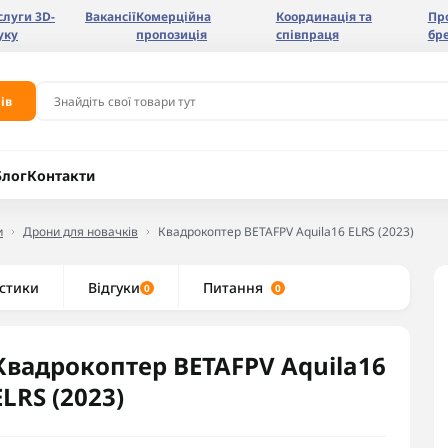
слуги 3D-
Вакансії
Комерційна
Координація та
Пр
уку
пропозиція
співпраця
бр
ів
Блог
Контакти
и
Дрони для новачків
Квадрокоптер BETAFPV Aquila16 ELRS (2023)
стики
Відгуки
Питання
0
0
Квадрокоптер BETAFPV Aquila16
ELRS (2023)