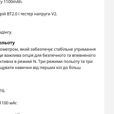
ery 1100mAh.
й BT2.0 і тестер напруги V2.
дінгу.
ольоту
ометром, який забезпечує стабільне утримання
 це важлива опція для безпечного та впевненого
ктивна в режимі N. Три режими польоту та три
увати навички від перших кіл до більш
16.
1100 мАг.