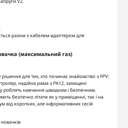
напруги V2.
.
ується разом з кабелем-адаптером для
овачка (максимальний газ)
е рішення для тих, хто починає знайомство з FPV:
тролер, надійна рама з PA12, захищені
ту роблять навчання швидким і безпечним.
ють безпечно літати як у приміщенні, так і на
м від коротких, але інформативних сесій
 новачків