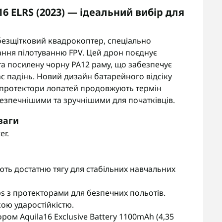
6 ELRS (2023) — ідеальний вибір для
 безщітковий квадрокоптер, спеціально
ання пілотуванню FPV. Цей дрон поєднує
а посилену чорну PA12 раму, що забезпечує
час падінь. Новий дизайн батарейного відсіку
і протектори лопатей продовжують термін
езпечнішими та зручнішими для початківців.
ваги
er.
ть достатню тягу для стабільних навчальних
s з протекторами для безпечних польотів.
ою ударостійкістю.
ром Aquila16 Exclusive Battery 1100mAh (4,35