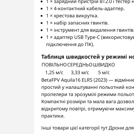
1 × зарядний пристрій BT2.0 і тестер 
1 × 4-контактний кабель-адаптер.
1 × хрестова викрутка.
1 × набір запасних гвинтів.
1 × інструмент для видалення гвинтів
1 × адаптер USB Type-C (використов
підключення до ПК).
Таблиця швидкостей у режимі н
ПОВІЛЬНО
СЕРЕДНЬО
ШВИДКО
1,25 м/с
3,33 м/с
5 м/с
BetaFPV Aquila16 ELRS (2023) — відмінн
простий у налаштуванні польотний кон
пропелери та зрозумілі режими польо
Компактні розміри та мала вага дозволя
відкритому повітрі, отримуючи максиму
практики.
Інші товари цієї категорії тут
Дрони для