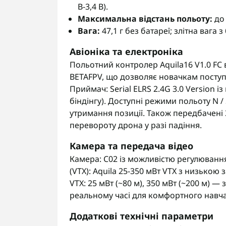
В-3,4 В).
Максимальна відстань польоту:
до 
Вага:
47,1 г без батареї; злітна вага 
Авіоніка та електроніка
Польотний контролер Aquila16 V1.0 FC 
BETAFPV, що дозволяє новачкам поступ
Приймач: Serial ELRS 2.4G 3.0 Version і
біндінгу). Доступні режими польоту N 
утримання позиції. Також передбачені
перевороту дрона у разі падіння.
Камера та передача відео
Камера: C02 із можливістю регулювання
(VTX): Aquila 25-350 мВт VTX з низькою 
VTX: 25 мВт (~80 м), 350 мВт (~200 м) —
реальному часі для комфортного навча
Додаткові технічні параметри