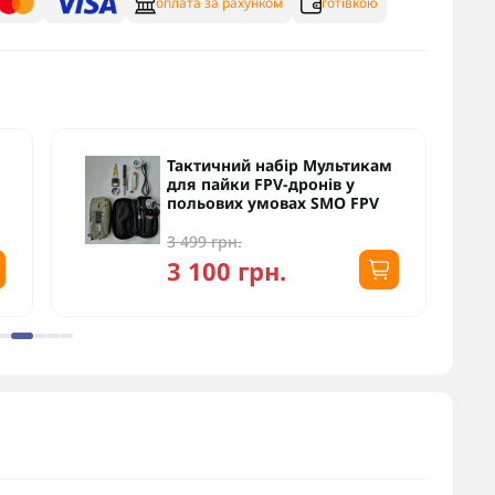
оплата за рахунком
готівкою
Тактичний набір Мультикам
для пайки FPV-дронів у
польових умовах SMO FPV
3 499 грн.
3 100 грн.