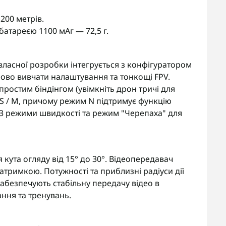
200 метрів.
з батареєю 1100 мАг — 72,5 г.
власної розробки інтегрується з конфігуратором
ово вивчати налаштування та тонкощі FPV.
з простим біндінгом (увімкніть дрон тричі для
/ S / M, причому режим N підтримує функцію
 3 режими швидкості та режим "Черепаха" для
 кута огляду від 15° до 30°. Відеопередавач
затримкою. Потужності та приблизні радіуси дії
 забезпечують стабільну передачу відео в
ння та тренувань.