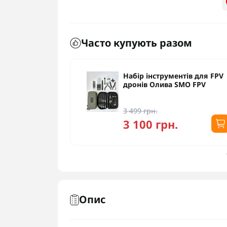
Часто купують разом
Ah
Набір інструментів для FPV
 Cetus та
дронів Олива SMO FPV
3 499 грн.
3 100 грн.
Опис