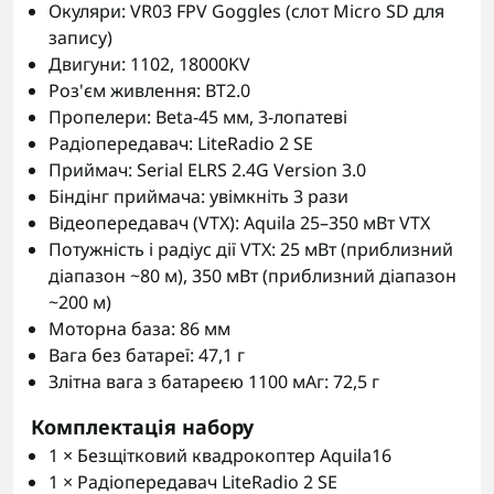
Окуляри: VR03 FPV Goggles (слот Micro SD для
запису)
Двигуни: 1102, 18000KV
Роз'єм живлення: BT2.0
Пропелери: Beta-45 мм, 3-лопатеві
Радіопередавач: LiteRadio 2 SE
Приймач: Serial ELRS 2.4G Version 3.0
Біндінг приймача: увімкніть 3 рази
Відеопередавач (VTX): Aquila 25–350 мВт VTX
Потужність і радіус дії VTX: 25 мВт (приблизний
діапазон ~80 м), 350 мВт (приблизний діапазон
~200 м)
Моторна база: 86 мм
Вага без батареї: 47,1 г
Злітна вага з батареєю 1100 мАг: 72,5 г
Комплектація набору
1 × Безщітковий квадрокоптер Aquila16
1 × Радіопередавач LiteRadio 2 SE