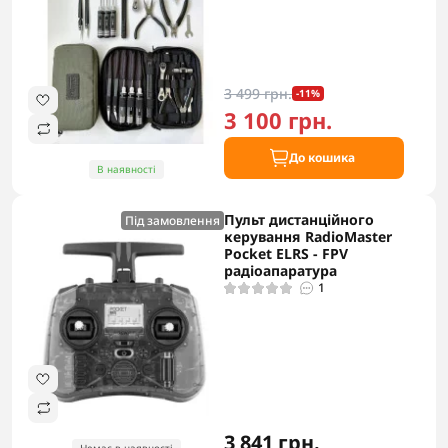
3 499 грн.
-11%
3 100 грн.
До кошика
В наявності
Пульт дистанційного
Під замовлення
керування RadioMaster
Pocket ELRS - FPV
радіоапаратура
1
3 841 грн.
Немає в наявності