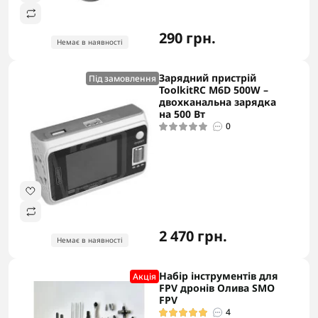
290 грн.
Немає в наявності
Зарядний пристрій
Під замовлення
ToolkitRC M6D 500W –
двохканальна зарядка
на 500 Вт
0
2 470 грн.
Немає в наявності
Набір інструментів для
Акцiя
FPV дронів Олива SMO
FPV
4