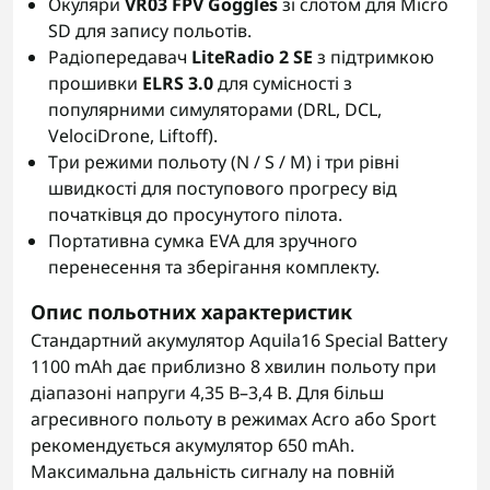
Окуляри
VR03 FPV Goggles
зі слотом для Micro
SD для запису польотів.
Радіопередавач
LiteRadio 2 SE
з підтримкою
прошивки
ELRS 3.0
для сумісності з
популярними симуляторами (DRL, DCL,
VelociDrone, Liftoff).
Три режими польоту (N / S / M) і три рівні
швидкості для поступового прогресу від
початківця до просунутого пілота.
Портативна сумка EVA для зручного
перенесення та зберігання комплекту.
Опис польотних характеристик
Стандартний акумулятор Aquila16 Special Battery
1100 mAh дає приблизно 8 хвилин польоту при
діапазоні напруги 4,35 В–3,4 В. Для більш
агресивного польоту в режимах Acro або Sport
рекомендується акумулятор 650 mAh.
Максимальна дальність сигналу на повній