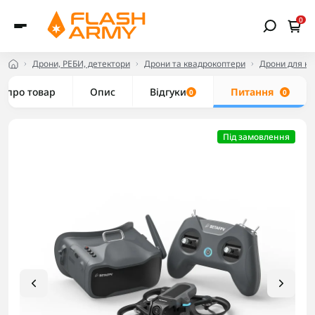
0
Дрони, РЕБИ, детектори
Дрони та квадрокоптери
Дрони для но
е про товар
Опис
Відгуки
Питання
0
0
Під замовлення