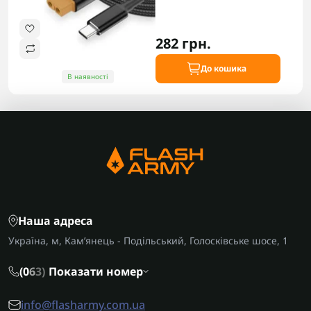
282 грн.
До кошика
В наявності
Наша адреса
Україна, м, Кам’янець - Подільський, Голосківське шосе, 1
(0
6
3)
Показати номер
info@flasharmy.com.ua