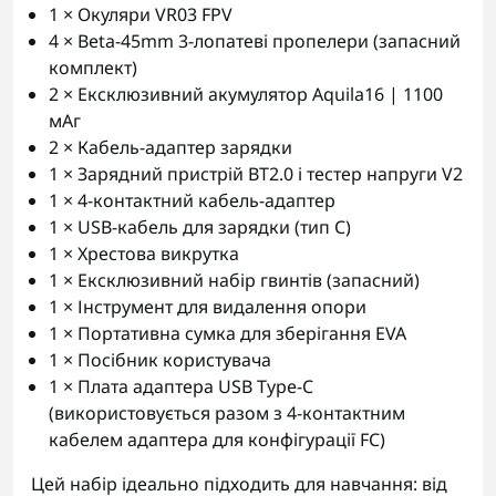
1 × Окуляри VR03 FPV
4 × Beta-45mm 3-лопатеві пропелери (запасний
комплект)
2 × Ексклюзивний акумулятор Aquila16 | 1100
мАг
2 × Кабель-адаптер зарядки
1 × Зарядний пристрій BT2.0 і тестер напруги V2
1 × 4-контактний кабель-адаптер
1 × USB-кабель для зарядки (тип C)
1 × Хрестова викрутка
1 × Ексклюзивний набір гвинтів (запасний)
1 × Інструмент для видалення опори
1 × Портативна сумка для зберігання EVA
1 × Посібник користувача
1 × Плата адаптера USB Type-C
(використовується разом з 4-контактним
кабелем адаптера для конфігурації FC)
Цей набір ідеально підходить для навчання: від