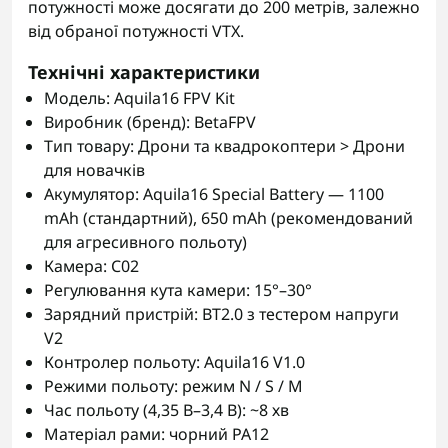
потужності може досягати до 200 метрів, залежно
від обраної потужності VTX.
Технічні характеристики
Модель: Aquila16 FPV Kit
Виробник (бренд): BetaFPV
Тип товару: Дрони та квадрокоптери > Дрони
для новачків
Акумулятор: Aquila16 Special Battery — 1100
mAh (стандартний), 650 mAh (рекомендований
для агресивного польоту)
Камера: C02
Регулювання кута камери: 15°–30°
Зарядний пристрій: BT2.0 з тестером напруги
V2
Контролер польоту: Aquila16 V1.0
Режими польоту: режим N / S / M
Час польоту (4,35 В–3,4 В): ~8 хв
Матеріал рами: чорний PA12