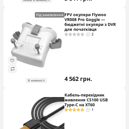
FPV окуляри Flywoo
Під замовлення
VR008 Pro Goggle —
бюджетні окуляри з DVR
для початківця
2
4 562 грн.
В наявності
Кабель-перехідник
живлення CS100 USB
Type-C на XT60
1