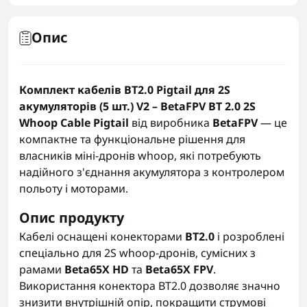
Опис
Комплект кабелів BT2.0 Pigtail для 2S
акумуляторів (5 шт.) V2 – BetaFPV BT 2.0 2S
Whoop Cable Pigtail
від виробника
BetaFPV
— це
компактне та функціональне рішення для
власників міні‑дронів whoop, які потребують
надійного з'єднання акумулятора з контролером
польоту і моторами.
Опис продукту
Кабелі оснащені конекторами
BT2.0
і розроблені
спеціально для 2S whoop‑дронів, сумісних з
рамами
Beta65X HD
та
Beta65X FPV
.
Використання конектора BT2.0 дозволяє значно
знизити внутрішній опір, покращити струмові