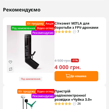
Рекомендуємо
Сіткомет MITLA для
Хіт продажу
Акцiя
боротьби з FPV-дронами
Під замовлення
Відео огляд
7
Рекомендуємо
4 500 грн.
-11%
4 000 грн.
До кошика
Під замовлення
Пристрій
Хіт продажу
Відео огляд
радіоелектронної
Рекомендуємо
розвідки «Чуйка 3.0»
26