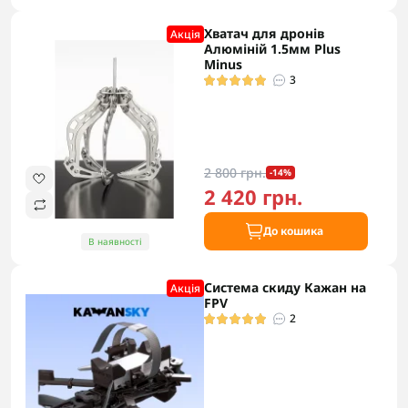
Хватач для дронів
Акцiя
Алюміній 1.5мм Plus
Minus
3
2 800 грн.
-14%
2 420 грн.
До кошика
В наявності
Система скиду Кажан на
Акцiя
FPV
2