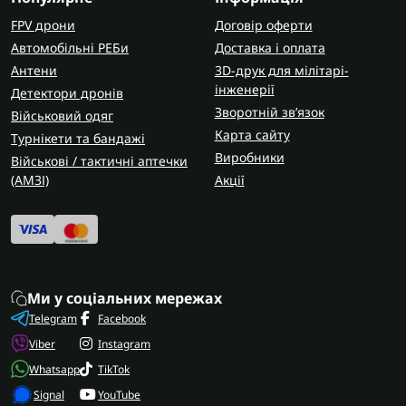
FPV дрони
Договір оферти
Автомобільні РЕБи
Доставка і оплата
Антени
3D-друк для мілітарі-
інженерії
Детектори дронів
Зворотній зв’язок
Військовий одяг
Карта сайту
Турнікети та бандажі
Виробники
Військові / тактичні аптечки
(AMЗІ)
Акції
Ми у соціальних мережах
Telegram
Facebook
Viber
Instagram
Whatsapp
TikTok
Signal
YouTube