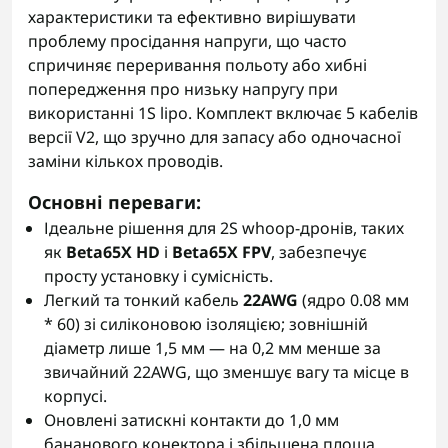
характеристики та ефективно вирішувати
проблему просідання напруги, що часто
спричиняє переривання польоту або хибні
попередження про низьку напругу при
використанні 1S lipo. Комплект включає 5 кабелів
версії V2, що зручно для запасу або одночасної
заміни кількох проводів.
Основні переваги:
Ідеальне рішення для 2S whoop‑дронів, таких
як
Beta65X HD
і
Beta65X FPV
, забезпечує
просту установку і сумісність.
Легкий та тонкий кабель
22AWG
(ядро 0.08 мм
* 60) зі силіконовою ізоляцією; зовнішній
діаметр лише 1,5 мм — на 0,2 мм менше за
звичайний 22AWG, що зменшує вагу та місце в
корпусі.
Оновлені затискні контакти до 1,0 мм
бананового конектора і збільшена площа