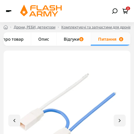
0
Дрони, РЕБИ, детектори
Комплектуючі та запчастини для дронів
е про товар
Опис
Відгуки
Питання
0
0