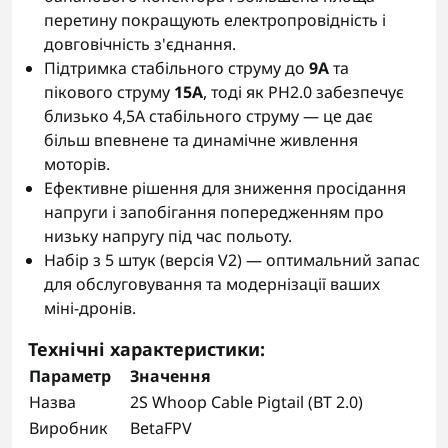
перетину покращують електропровідність і
довговічність з'єднання.
Підтримка стабільного струму до
9А
та
пікового струму
15А
, тоді як PH2.0 забезпечує
близько 4,5А стабільного струму — це дає
більш впевнене та динамічне живлення
моторів.
Ефективне рішення для зниження просідання
напруги і запобігання попередженням про
низьку напругу під час польоту.
Набір з 5 штук (версія V2) — оптимальний запас
для обслуговування та модернізації ваших
міні‑дронів.
Технічні характеристики:
Параметр
Значення
Назва
2S Whoop Cable Pigtail (BT 2.0)
Виробник
BetaFPV