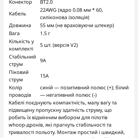
Конектор
BT2.0
22AWG (ядро 0.08 мм * 60,
Кабель
силіконова ізоляція)
Довжина
55 мм (не враховуючи штекер)
Вага
1.5 г
Кількість у
5 шт. (версія V2)
комплекті
Стабільний
9A
струм
Піковий
15A
струм
Колір
синій — позитивний полюс (+); білий
проводів
— негативний полюс (-)
Кабелі поєднують компактність, малу вагу та
підвищену пропускну здатність струму, що
робить їх відмінним вибором для пілотів
whoop‑дронів, які прагнуть стабільності та
тривалості польоту. Монтаж простий і швидкий,