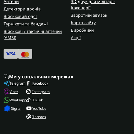
Антени
3D-друк для мілітарі-
інженерії
Детектори дронів
Зворотній зв’язок
Військовий одяг
Карта сайту
Турнікети та бандажі
Виробники
Військові / тактичні аптечки
(AMЗІ)
Акції
Ми у соціальних мережах
Telegram
Facebook
Viber
Instagram
Whatsapp
TikTok
Signal
YouTube
Threads