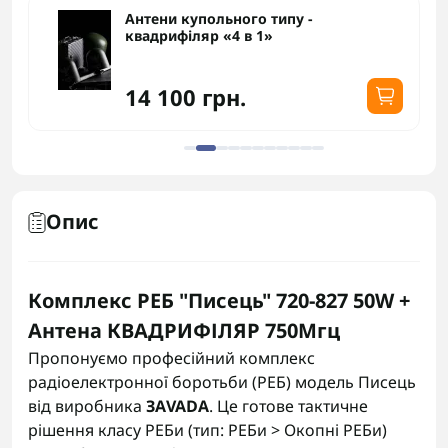
Антени купольного типу -
квадрифіляр «4 в 1»
14 100 грн.
Опис
Комплекс РЕБ "Писець" 720-827 50W +
Антена КВАДРИФІЛЯР 750Мгц
Пропонуємо професійний комплекс
радіоелектронної боротьби (РЕБ) модель Писець
від виробника
ЗАVADA
. Це готове тактичне
рішення класу РЕБи (тип: РЕБи > Окопні РЕБи)