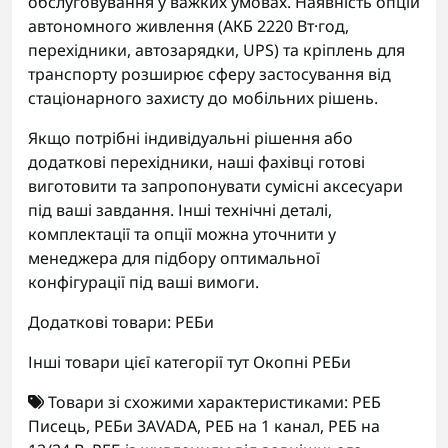
обслуговування у важких умовах. Наявність опцій
автономного живлення (АКБ 2220 Вт·год,
перехідники, автозарядки, UPS) та кріплень для
транспорту розширює сферу застосування від
стаціонарного захисту до мобільних рішень.
Якщо потрібні індивідуальні рішення або
додаткові перехідники, наші фахівці готові
виготовити та запропонувати сумісні аксесуари
під ваші завдання. Інші технічні деталі,
комплектації та опції можна уточнити у
менеджера для підбору оптимальної
конфігурації під ваші вимоги.
Додаткові товари:
РЕБи
Інші товари цієї категорії тут
Окопні РЕБи
Товари зі схожими характеристиками:
РЕБ
Писець
,
РЕБи ЗАVADA
,
РЕБ на 1 канал
,
РЕБ на