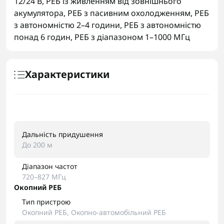
12/24 В
,
РЕБ із живленням від зовнішнього
акумулятора
,
РЕБ з пасивним охолодженням
,
РЕБ
з автономністю 2–4 години
,
РЕБ з автономністю
понад 6 годин
,
РЕБ з діапазоном 1–1000 МГц
Характеристики
Дальність придушення
До 200 м
Діапазон частот
720–827 МГц
Окопний РЕБ
Тип пристрою
Окопний РЕБ, Окопно-автомобільний РЕБ