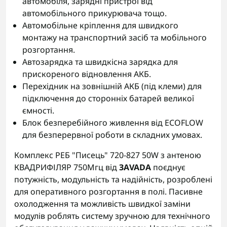
автомобіля, зарядні пристрої від
автомобільного прикурювача тощо.
Автомобільне кріплення для швидкого
монтажу на транспортний засіб та мобільного
розгортання.
Автозарядка та швидкісна зарядка для
прискореного відновлення АКБ.
Перехідник на зовнішній АКБ (під клеми) для
підключення до сторонніх батарей великої
ємності.
Блок безперебійного живлення від ECOFLOW
для безперервної роботи в складних умовах.
Комплекс РЕБ "Писець" 720-827 50W з антеною
КВАДРИФІЛЯР 750Мгц від
ЗАVADA
поєднує
потужність, модульність та надійність, розроблені
для оперативного розгортання в полі. Пасивне
охолодження та можливість швидкої заміни
модулів роблять систему зручною для технічного