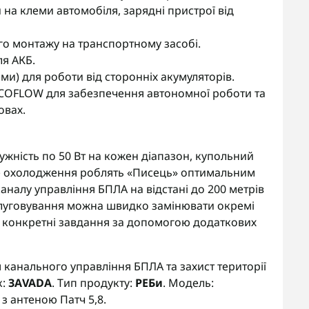
 на клеми автомобіля, зарядні пристрої від
о монтажу на транспортному засобі.
ля АКБ.
ми) для роботи від сторонніх акумуляторів.
ECOFLOW для забезпечення автономної роботи та
овах.
жність по 50 Вт на кожен діапазон, купольний
вне охолодження роблять «Писець» оптимальним
налу управління БПЛА на відстані до 200 метрів
бслуговування можна швидко замінювати окремі
д конкретні завдання за допомогою додаткових
канального управління БПЛА та захист території
к:
ЗАVADA
. Тип продукту:
РЕБи
. Модель:
з антеною Патч 5,8.