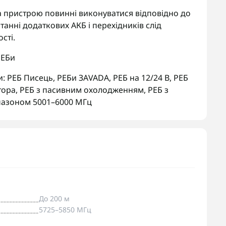
та пристрою повинні виконуватися відповідно до
анні додаткових АКБ і перехідників слід
сті.
РЕБи
и:
РЕБ Писець
,
РЕБи ЗАVADA
,
РЕБ на 12/24 В
,
РЕБ
тора
,
РЕБ з пасивним охолодженням
,
РЕБ з
апазоном 5001–6000 МГц
До 200 м
5725–5850 МГц