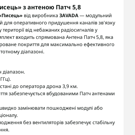
Писець» з антеною Патч 5,8
«Писець»
від виробника
ЗАVADA
— модульний
й для оперативного придушення каналів зв'язку
у території від небажаних радіосигналів у
омплект входить спрямована Антена Патч 5,8, яка
нтроване покриття для максимально ефективного
тотному діапазоні.
н діапазон.
ГГц).
стані до оператора дрона 3,9 км.
ття забезпечується вбудованими Патч антенами
швидко замінювати пошкоджені модулі або
іоналу.
одження без вентиляторів забезпечує стабільну
ння.