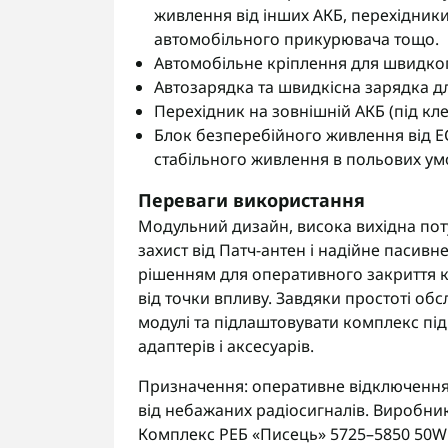
живлення від інших АКБ, перехідники
автомобільного прикурювача тощо.
Автомобільне кріплення для швидког
Автозарядка та швидкісна зарядка д
Перехідник на зовнішній АКБ (під кле
Блок безперебійного живлення від 
стабільного живлення в польових ум
Переваги використання
Модульний дизайн, висока вихідна поту
захист від Патч-антен і надійне паси
рішенням для оперативного закриття ка
від точки впливу. Завдяки простоті о
модулі та підлаштовувати комплекс пі
адаптерів і аксесуарів.
Призначення: оперативне відключення 
від небажаних радіосигналів. Виробни
Комплекс РЕБ «Писець» 5725–5850 50W 