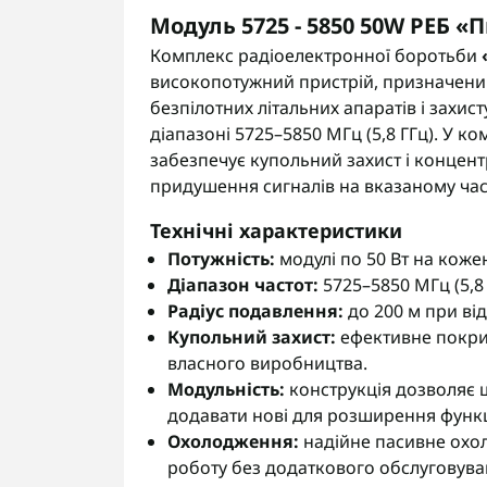
Модуль 5725 - 5850 50W РЕБ «
Комплекс радіоелектронної боротьби
високопотужний пристрій, призначени
безпілотних літальних апаратів і захист
діапазоні 5725–5850 МГц (5,8 ГГц). У к
забезпечує купольний захист і конце
придушення сигналів на вказаному час
Технічні характеристики
Потужність:
модулі по 50 Вт на коже
Діапазон частот:
5725–5850 МГц (5,8 
Радіус подавлення:
до 200 м при від
Купольний захист:
ефективне покри
власного виробництва.
Модульність:
конструкція дозволяє 
додавати нові для розширення функц
Охолодження:
надійне пасивне охол
роботу без додаткового обслуговува