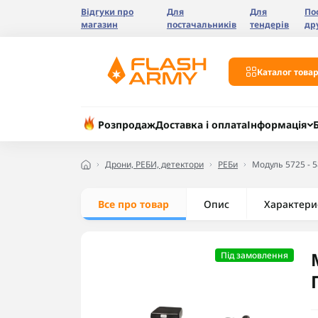
Відгуки про
Для
Для
По
магазин
постачальників
тендерів
др
Каталог товар
Розпродаж
Доставка і оплата
Інформація
Дрони, РЕБИ, детектори
РЕБи
Модуль 5725 - 
Все про товар
Опис
Характери
Під замовлення