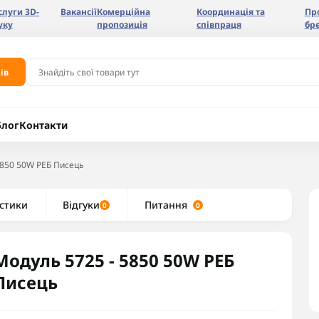
слуги 3D-
Вакансії
Комерційна
Координація та
Пр
уку
пропозиція
співпраця
бр
ів
Блог
Контакти
5850 50W РЕБ Писець
стики
Відгуки
Питання
0
0
Модуль 5725 - 5850 50W РЕБ
Писець