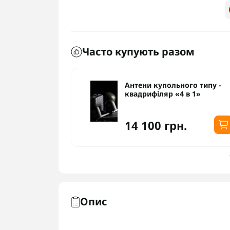
Часто купують разом
ого типу -
Антени купольного типу -
 в 1»
квадрифіляр «4 в 1»
14 100 грн.
Опис