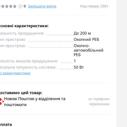
0
Залишити відгук
Код товару: 2581-
сновні характеристики:
альність придушення:
До 200 м
ип пристрою:
Окопний РЕБ
ип пристрою:
Окопно-
автомобільний
РЕБ
ількість каналів придушення:
1
агальна потужність системи:
50 Вт
сі характеристики
оставимо цей товар:
Новою Поштою у відділення та
за тарифами
перевізника
поштомати
плата