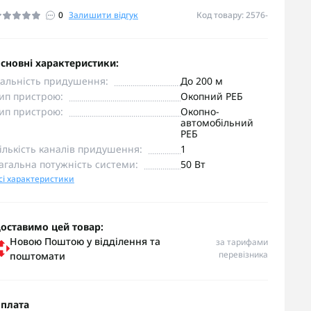
0
Залишити відгук
Код товару: 2576-
сновні характеристики:
альність придушення:
До 200 м
ип пристрою:
Окопний РЕБ
ип пристрою:
Окопно-
автомобільний
РЕБ
ількість каналів придушення:
1
агальна потужність системи:
50 Вт
сі характеристики
оставимо цей товар:
Новою Поштою у відділення та
за тарифами
перевізника
поштомати
плата