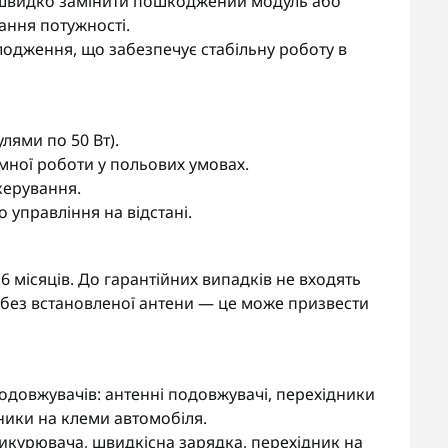
 швидко замінити пошкоджений модуль або
ання потужності.
одження, що забезпечує стабільну роботу в
лями по 50 Вт).
омної роботи у польових умовах.
керування.
о управління на відстані.
6 місяців. До гарантійних випадків не входять
без встановленої антени — це може призвести
подовжувачів: антенні подовжувачі, перехідники
ники на клеми автомобіля.
рикурювача, швидкісна зарядка, перехідник на