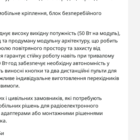
мобільне кріплення, блок безперебійного
нує високу вихідну потужність (50 Вт на модуль),
ц та продуману модульну архітектуру, що робить
лю повітряного простору та захисту від
гарантує стійку роботу навіть при тривалому
 Вт·год забезпечує необхідну автономність у
ь виносні кнопки та два дистанційні пульти для
ожливе індивідуальне виготовлення перехідників
 вимоги.
х і цивільних замовників, які потребують
обільних рішень для радіоелектронного
, адаптерами або монтажними рішеннями
ка.
Би