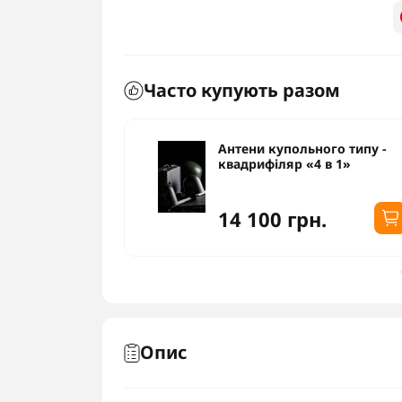
Часто купують разом
ого типу -
Антени купольного типу -
 в 1»
квадрифіляр «4 в 1»
14 100 грн.
Опис