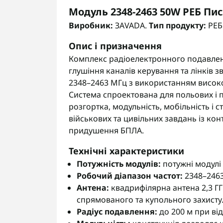
Модуль 2348-2463 50W РЕБ Пи
Виробник:
ЗАVADA.
Тип продукту:
РЕБ
Опис і призначення
Комплекс радіоелектронного подавлен
глушіння каналів керування та лінків зв
2348–2463 МГц з використанням високо
Система спроектована для польових і 
розгортка, модульність, мобільність і с
військових та цивільних завдань із ко
придушення БПЛА.
Технічні характеристики
Потужність модулів:
потужні модулі 
Робочий діапазон частот:
2348–2463
Антена:
квадрифілярна антена 2,3 Г
спрямованого та купольного захисту
Радіус подавлення:
до 200 м при від