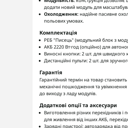
Модульність:
конструкція дозволяє
додати новий модуль для масштабув
Охолодження:
надійне пасивне охол
польових умовах.
Комплектація
РЕБ "Писець" (модульний блок з моду
АКБ 2220 Вт·год (опційно) для автон
Виносні кнопки: 2 шт. для швидкого 
Дистанційні пульти: 2 шт. для зручног
Гарантія
Гарантійний термін на товар становить 
механічні пошкодження та увімкнення 
до виходу з ладу модулів.
Додаткові опції та аксесуари
Виготовлення різних перехідників і 
для живлення від інших АКБ, перехід
Зарядні пристрої: автозарядка від п