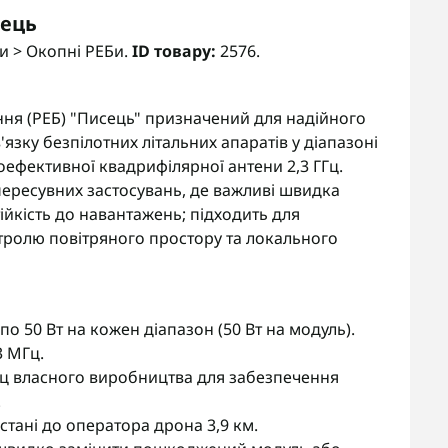
сець
и > Окопні РЕБи.
ID товару:
2576.
ня (РЕБ) "Писець" призначений для надійного
'язку безпілотних літальних апаратів у діапазоні
ефективної квадрифілярної антени 2,3 ГГц.
пересувних застосувань, де важливі швидка
тійкість до навантажень; підходить для
нтролю повітряного простору та локального
по 50 Вт на кожен діапазон (50 Вт на модуль).
 МГц.
Гц власного виробництва для забезпечення
.
стані до оператора дрона 3,9 км.