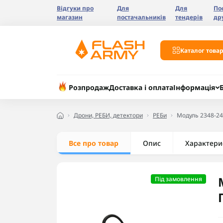
Відгуки про
Для
Для
По
магазин
постачальників
тендерів
др
Каталог товар
Розпродаж
Доставка і оплата
Інформація
Дрони, РЕБИ, детектори
РЕБи
Модуль 2348-24
Все про товар
Опис
Характери
Під замовлення