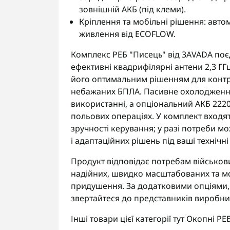
зовнішній АКБ (під клеми).
Кріплення та мобільні рішення: авто
живлення від ECOFLOW.
Комплекс РЕБ "Писець" від ЗАVADA поєд
ефективні квадрифілярні антени 2,3 ГГ
його оптимальним рішенням для контро
небажаних БПЛА. Пасивне охолодження 
використанні, а опціональний АКБ 2220
польових операціях. У комплект входят
зручності керування; у разі потреби м
і адаптаційних рішень під ваші технічні
Продукт відповідає потребам військови
надійних, швидко масштабованих та м
придушення. За додатковими опціями
звертайтеся до представників виробни
Інші товари цієї категорії тут
Окопні РЕ