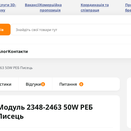
слуги 3D-
Вакансії
Комерційна
Координація та
Пр
уку
пропозиція
співпраця
бр
ів
Блог
Контакти
63 50W РЕБ Писець
стики
Відгуки
Питання
0
0
Модуль 2348-2463 50W РЕБ
Писець