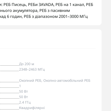
и:
РЕБ Писець
,
РЕБи ЗАVADA
,
РЕБ на 1 канал
,
РЕБ
шнього акумулятора
,
РЕБ з пасивним
над 6 годин
,
РЕБ з діапазоном 2001–3000 МГц
До 200 м
2348–2463 МГц
Окопний РЕБ, Окопно-автомобільний РЕБ
1
50 Вт
50 Вт
2.4 ГГц
Квадрифілярні