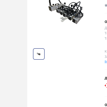
О
Д
Т
Т
К
З
В
Д
О