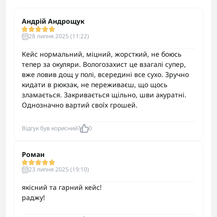
Андрій Андрощук
28 липня 2025 (11:22)
Кейс нормальний, міцний, жорсткий, не боюсь
тепер за окуляри. Вологозахист це взагалі супер,
вже ловив дощ у полі, всередині все сухо. Зручно
кидати в рюкзак, не переживаєш, що щось
зламається. Закривається щільно, шви акуратні.
Однозначно вартий своїх грошей.
Відгук був корисний?
0
Роман
23 липня 2025 (19:10)
якісний та гарний кейс!
раджу!