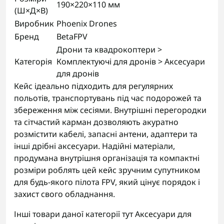
190×220×110 мм
(Ш×Д×В)
Виробник
Phoenix Drones
Бренд
BetaFPV
Дрони та квадрокоптери >
Категорія
Комплектуючі для дронів > Аксесуари
для дронів
Кейс ідеально підходить для регулярних
польотів, транспортувань під час подорожей та
збереження між сесіями. Внутрішні перегородки
та сітчастий карман дозволяють акуратно
розмістити кабелі, запасні антени, адаптери та
інші дрібні аксесуари. Надійні матеріали,
продумана внутрішня організація та компактні
розміри роблять цей кейс зручним супутником
для будь-якого пілота FPV, який цінує порядок і
захист свого обладнання.
Інші товари даної категорії тут
Аксесуари для