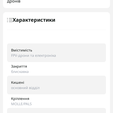
дронів
Характеристики
Вмістимість
FPV-дрони та електроніка
Закриття
блискавка
Кишені
основний відділ
Кріплення
MOLLE/PALS