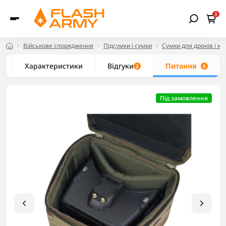
0
Військове спорядження
Підсумки і сумки
Сумки для дронів і к
Характеристики
Відгуки
Питання
2
0
Під замовлення