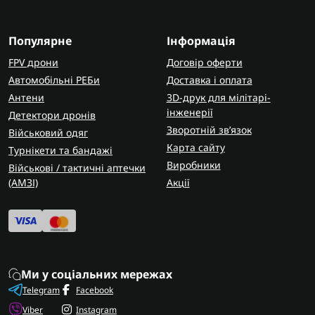
Популярне
Інформація
FPV дрони
Договір оферти
Автомобільні РЕБи
Доставка і оплата
Антени
3D-друк для мілітарі-
інженерії
Детектори дронів
Зворотній зв’язок
Військовий одяг
Карта сайту
Турнікети та бандажі
Виробники
Військові / тактичні аптечки
(AMЗІ)
Акції
Ми у соціальних мережах
Telegram
Facebook
Viber
Instagram