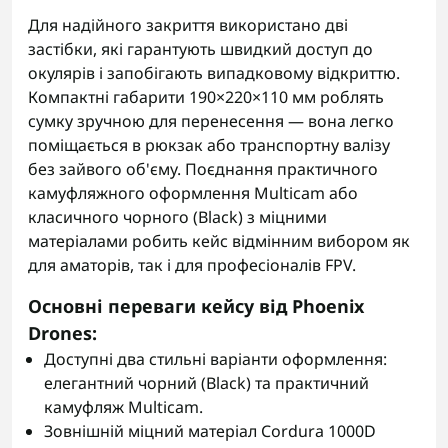
Для надійного закриття використано дві
застібки, які гарантують швидкий доступ до
окулярів і запобігають випадковому відкриттю.
Компактні габарити 190×220×110 мм роблять
сумку зручною для перенесення — вона легко
поміщається в рюкзак або транспортну валізу
без зайвого об'єму. Поєднання практичного
камуфляжного оформлення Multicam або
класичного чорного (Black) з міцними
матеріалами робить кейс відмінним вибором як
для аматорів, так і для професіоналів FPV.
Основні переваги кейсу від Phoenix
Drones:
Доступні два стильні варіанти оформлення:
елегантний чорний (Black) та практичний
камуфляж Multicam.
Зовнішній міцний матеріал Cordura 1000D