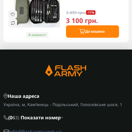
3 499 грн.
-11%
3 100 грн.
До кошика
В наявності
Наша адреса
Україна, м, Кам’янець - Подільський, Голосківське шосе, 1
(0
6
3)
Показати номер
info@flasharmy.com.ua