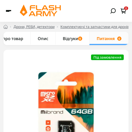
0
Дрони, РЕБИ, детектори
Комплектуючі та запчастини для дронів
е про товар
Опис
Відгуки
Питання
0
0
Під замовлення