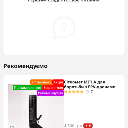
Рекомендуємо
Сіткомет MITLA для
Хіт продажу
Акцiя
боротьби з FPV-дронами
Під замовлення
Відео огляд
7
Рекомендуємо
4 500 грн.
-11%