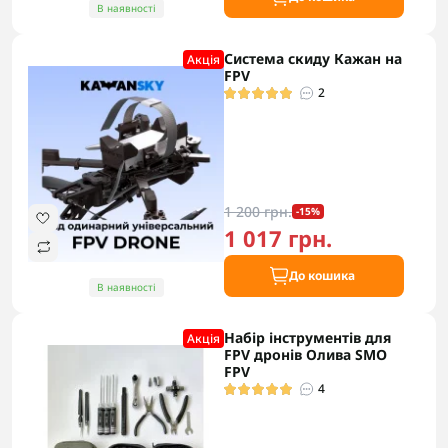
В наявності
Система скиду Кажан на
Акцiя
FPV
2
1 200 грн.
-15%
1 017 грн.
До кошика
В наявності
Набір інструментів для
Акцiя
FPV дронів Олива SMO
FPV
4