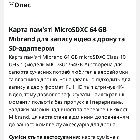
Опис
Карта пам'яті MicroSDXC 64 GB
Mibrand для запису відео з дрону та
SD-адаптером
Карта пам'яті Mibrand 64 GB microSDXC Class 10
UHS-1 (модель MICDXU1/64GB-A) створена для
сапорта сучасних потреб любителів аерозйомки
та власників дронів. Вона ідеально підходить для
запису відео у форматі Full HD та підтримує 4K-
відео, тому дозволяє зафіксувати найяскравіші
моменти польотів без пропусків і переривань.
Завдяки високій надійності та перевіреній якості
Mibrand, ця карта стане відмінним доповненням
до вашого комплекту аксесуарів для дрона.
Сумісність та застосування:
карта сумісна з