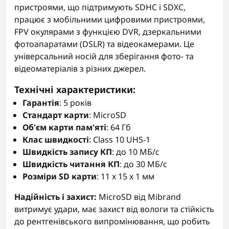
пристроями, що підтримують SDHC і SDXC,
працює з мобільними цифровими пристроями,
FPV окулярами з функцією DVR, дзеркальними
фотоапаратами (DSLR) та відеокамерами. Це
універсальний носій для зберігання фото- та
відеоматеріалів з різних джерел.
Технічні характеристики
:
Гарантія
: 5 років
Стандарт карти
: MicroSD
Об'єм карти пам'яті
: 64 Гб
Клас швидкості
: Class 10 UHS-1
Швидкість запису КП
: до 10 МБ/с
Швидкість читання КП
: до 30 МБ/с
Розміри SD карти
: 11 x 15 x 1 мм
Надійність і захист:
MicroSD від Mibrand
витримує удари, має захист від вологи та стійкість
до рентгенівського випромінювання, що робить