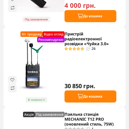
4 000 грн.
До кошика
Під замовлення
Пристрій
Хіт продажу
Відео огляд
радіоелектронної
Рекомендуємо
розвідки «Чуйка 3.0»
26
30 850 грн.
До кошика
В наявності
Паяльна станція
Акцiя
Під замовлення
MECHANIC T12 PRO
(оновлений стиль, 75W)
1