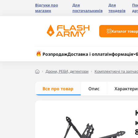
Відгуки про
Для
Для
По
магазин
постачальників
тендерів
др
Каталог товар
Розпродаж
Доставка і оплата
Інформація
Дрони, РЕБИ, детектори
Комплектуючі та запчас
Все про товар
Опис
Характери