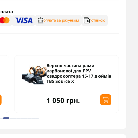
плата
оплата за рахунком
готівкою
Мотор для дрона
ThrustNova TN3115 KV900
в
1 200 грн.
1 000 грн.