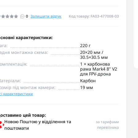
0
Залишити відгук
Код товару: FA03-477008-03
сновні характеристики:
ага:
220 г
адня монтажна схема:
20×20 мм /
30.5×30.5 мм
омплектація:
1 × карбонова
рама Mark4 8" V2
для FPV-дрона
атеріали:
Карбон
озмір під монтаж камери:
19 мм
сі характеристики
оставимо цей товар:
Новою Поштою у відділення та
за тарифами
перевізника
поштомати