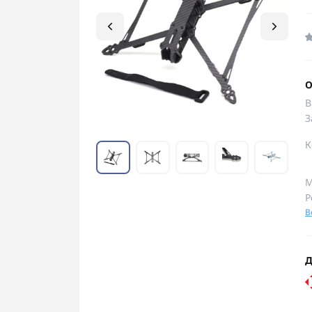
О
В
З
К
М
Р
В
Д