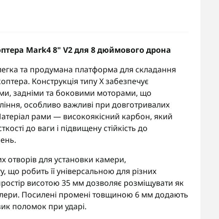
птера Mark4 8" V2 для 8 дюймового дрона
легка та продумана платформа для складання
оптера. Конструкція типу X забезпечує
ми, задніми та боковими моторами, що
вління, особливо важливі при довготривалих
 Матеріал рами — високоякісний карбон, який
кості до ваги і підвищену стійкість до
ень.
 отворів для установки камери,
, що робить її універсальною для різних
простір висотою 35 мм дозволяє розміщувати як
ролери. Посилені промені товщиною 6 мм додають
зик поломок при ударі.