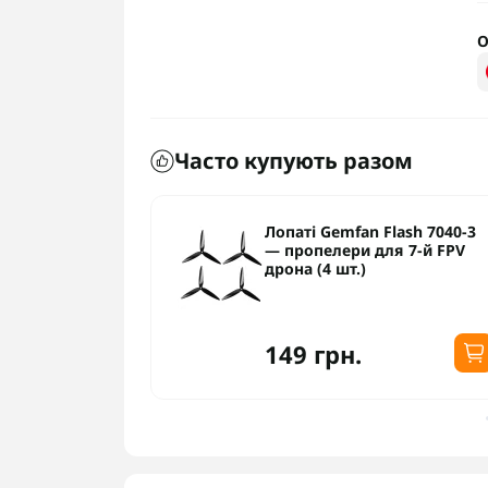
О
Часто купують разом
lash 7040-3
Верхня частина рами
я 7-й FPV
карбонової для FPV
квадрокоптера 15-17 дюймі
TBS Source X
1 050 грн.