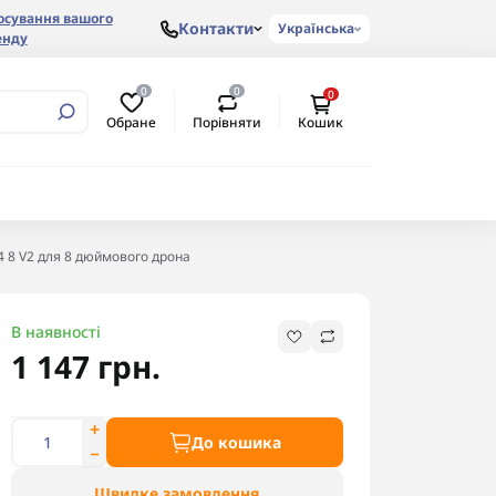
осування вашого
Контакти
Українська
енду
0
0
0
Обране
Порівняти
Кошик
4 8 V2 для 8 дюймового дрона
В наявності
1 147 грн.
До кошика
Швидке замовлення