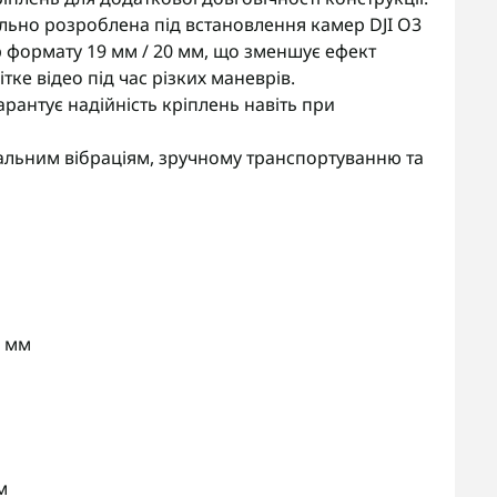
льно розроблена під встановлення камер DJI O3
мер формату 19 мм / 20 мм, що зменшує ефект
тке відео під час різких маневрів.
гарантує надійність кріплень навіть при
альним вібраціям, зручному транспортуванню та
5 мм
м