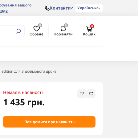
осування вашого
Контакти
Українська
енду
0
0
0
Обране
Порівняти
Кошик
 edition для 3 дюймового дрона
Немає в наявності
1 435 грн.
Повідомити про наявність