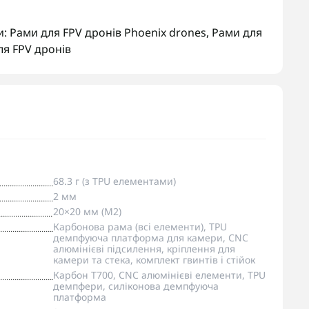
и:
Рами для FPV дронів Phoenix drones
,
Рами для
ля FPV дронів
68.3 г (з TPU елементами)
2 мм
20×20 мм (M2)
Карбонова рама (всі елементи), TPU
демпфуюча платформа для камери, CNC
алюмінієві підсилення, кріплення для
камери та стека, комплект гвинтів і стійок
Карбон T700, CNC алюмінієві елементи, TPU
демпфери, силіконова демпфуюча
платформа