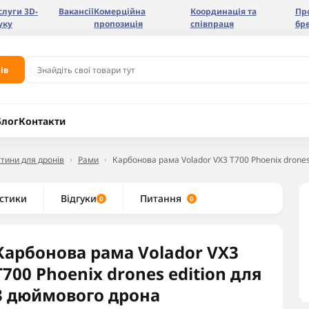
слуги 3D-
Вакансії
Комерційна
Координація та
Пр
уку
пропозиція
співпраця
бр
ів
Блог
Контакти
тини для дронів
Рами
Карбонова рама Volador VX3 T700 Phoenix drones
стики
Відгуки
Питання
0
0
Карбонова рама Volador VX3
T700 Phoenix drones edition для
3 дюймового дрона