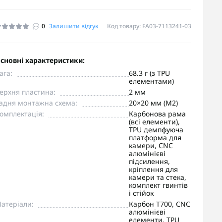
0
Залишити відгук
Код товару: FA03-7113241-03
сновні характеристики:
ага:
68.3 г (з TPU
елементами)
ерхня пластина:
2 мм
адня монтажна схема:
20×20 мм (M2)
омплектація:
Карбонова рама
(всі елементи),
TPU демпфуюча
платформа для
камери, CNC
алюмінієві
підсилення,
кріплення для
камери та стека,
комплект гвинтів
і стійок
атеріали:
Карбон T700, CNC
алюмінієві
елементи, TPU