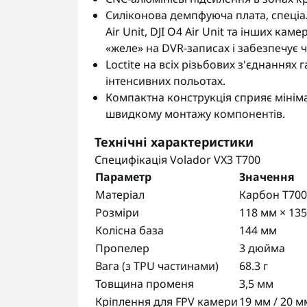
Силіконова демпфуюча плата, спеціа
Air Unit, DJI O4 Air Unit та інших ка
«желе» на DVR-записах і забезпечує чі
Loctite на всіх різьбових з'єднаннях 
інтенсивних польотах.
Компактна конструкція сприяє мінім
швидкому монтажу компонентів.
Технічні характеристики
Специфікація Volador VX3 T700
Параметр
Значення
Матеріал
Карбон T700
Розміри
118 мм × 13
Колісна база
144 мм
Пропелер
3 дюйма
Вага (з TPU частинами)
68.3 г
Товщина променя
3,5 мм
Кріплення для FPV камери
19 мм / 20 м