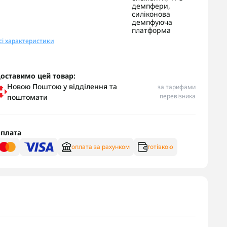
демпфери,
силіконова
демпфуюча
платформа
сі характеристики
оставимо цей товар:
Новою Поштою у відділення та
за тарифами
перевізника
поштомати
плата
оплата за рахунком
готівкою