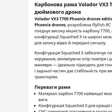
Карбонова рама Volador VX3 T7
дюймового дрона
Volador VX3 T700 Phoenix drones editi
Phoenix drones
, розроблена FlyFish R
поєднує високу міцність карбону T700
конфігурації Squashed X та широкі мож
для запису відео й передачі сигналу.
Конфігурація Squashed X забезпечує п
керування, мінімізуючи опір повітря і
маневри — ідеально підходить для гон
і задньої частин дає стабільність при 
траєкторіях.
Переваги рами
Матеріал: карбон T700 найвищої яко
ваги.
Конфігурація Squashed X для кращої м
CNC-алюмінієві підсилення в зонах кр