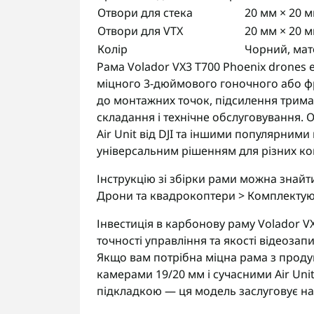
Отвори для стека
20 мм × 20 
Отвори для VTX
20 мм × 20 
Колір
Чорний, мат
Рама Volador VX3 T700 Phoenix drones e
міцного 3-дюймового гоночного або ф
до монтажних точок, підсилення трима
складання і технічне обслуговування. 
Air Unit від DJI та іншими популярни
універсальним рішенням для різних ко
Інструкцію зі збірки рами можна знай
Дрони та квадрокоптери > Комплектуюч
Інвестиція в карбонову раму Volador VX
точності управління та якості відеозап
Якщо вам потрібна міцна рама з прод
камерами 19/20 мм і сучасними Air Un
підкладкою — ця модель заслуговує на 