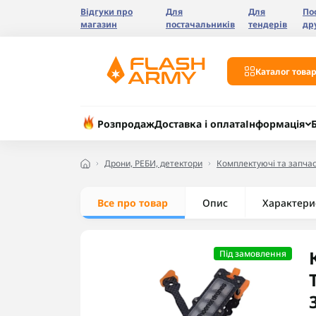
Відгуки про
Для
Для
По
магазин
постачальників
тендерів
др
Каталог товар
Розпродаж
Доставка і оплата
Інформація
Дрони, РЕБИ, детектори
Комплектуючі та запчас
Все про товар
Опис
Характери
Під замовлення