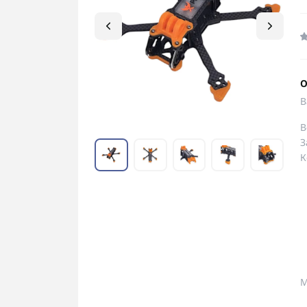
О
В
В
З
К
М