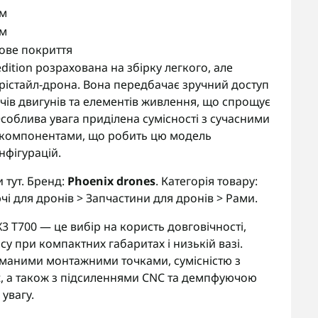
мм
мм
ове покриття
dition розрахована на збірку легкого, але
рістайл-дрона. Вона передбачає зручний доступ
чів двигунів та елементів живлення, що спрощує
Особлива увага приділена сумісності з сучасними
ми компонентами, що робить цю модель
нфігурацій.
ти
тут
. Бренд:
Phoenix drones
. Категорія товару:
і для дронів > Запчастини для дронів > Рами.
3 T700 — це вибір на користь довговічності,
ису при компактних габаритах і низькій вазі.
уманими монтажними точками, сумісністю з
it, а також з підсиленнями CNC та демпфуючою
увагу.