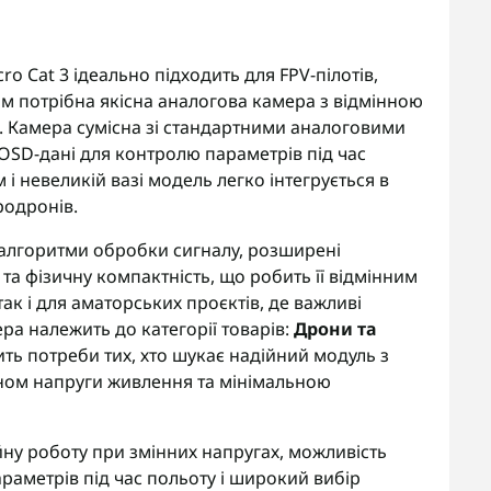
ro Cat 3 ідеально підходить для FPV-пілотів,
ким потрібна якісна аналогова камера з відмінною
. Камера сумісна зі стандартними аналоговими
OSD-дані для контролю параметрів під час
і невеликій вазі модель легко інтегрується в
родронів.
і алгоритми обробки сигналу, розширені
а фізичну компактність, що робить її відмінним
ак і для аматорських проєктів, де важливі
ера належить до категорії товарів:
Дрони та
ть потреби тих, хто шукає надійний модуль з
ном напруги живлення та мінімальною
йну роботу при змінних напругах, можливість
аметрів під час польоту і широкий вибір