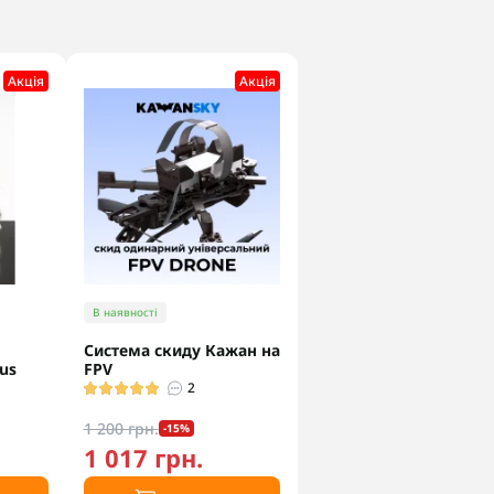
Акцiя
Акцiя
В наявності
Система скиду Кажан на
us
FPV
2
1 200 грн.
-15%
1 017 грн.