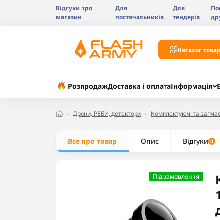
Відгуки про
Для
Для
По
магазин
постачальників
тендерів
др
Каталог товар
Розпродаж
Доставка і оплата
Інформація
Дрони, РЕБИ, детектори
Комплектуючі та запчас
Все про товар
Опис
Відгуки
0
Під замовлення