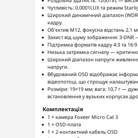
Роздільна здатність: 1200TVL — висок
Чутливість: 0.0001LUX та режим Starli
Широкий динамічний діапазон (WDR) 
кадру.
Об'єктив M12, фокусна відстань 2,1 м
Захист від шуму зображення: 3-DNR —
Підтримка форматів кадру 4:3 та 16:9
Низька затримка сигналу — критично
Широкий діапазон напруги живлення
напруги.
Вбудований OSD відображає інформац
відеопотоці, що спрощує налаштуванн
Розміри: 19×19 мм; вага: 10,7 г — ду
встановлення у вузьких корпусах дро
Комплектація
1 × камера Foxeer Micro Cat 3
1 × OSD-плата
1 × 2-контактний кабель OSD