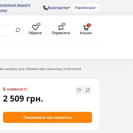
осування вашого
Контакти
Українська
енду
0
0
0
Обране
Порівняти
Кошик
ва камера для зйомки при низькому освітленні
В наявності
2 509 грн.
Повідомити про наявність