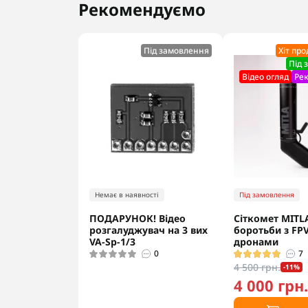
Рекомендуємо
Під замовлення
Хіт пр
Під 
Відео огляд
Ре
Немає в наявності
Під замовлення
ПОДАРУНОК! Відео
Сіткомет MITL
розгалуджувач на 3 вих
боротьби з FPV
VA-Sp-1/3
дронами
0
7
4 500 грн.
-11%
4 000 грн