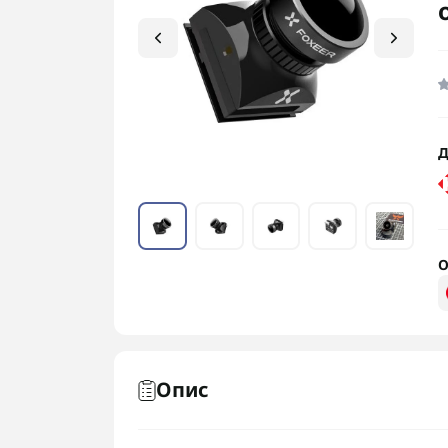
Д
О
Опис