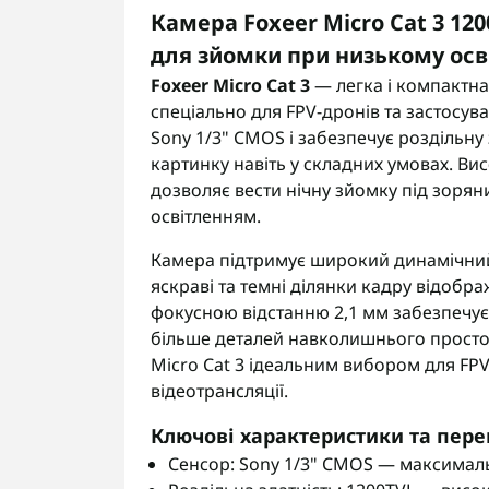
Камера Foxeer Micro Cat 3 1
для зйомки при низькому осв
Foxeer Micro Cat 3
— легка і компактна
спеціально для FPV-дронів та застосу
Sony 1/3" CMOS і забезпечує роздільну 
картинку навіть у складних умовах. Ви
дозволяє вести нічну зйомку під зоря
освітленням.
Камера підтримує широкий динамічний 
яскраві та темні ділянки кадру відобр
фокусною відстанню 2,1 мм забезпечує
більше деталей навколишнього простор
Micro Cat 3 ідеальним вибором для FPV
відеотрансляції.
Ключові характеристики та пере
Сенсор: Sony 1/3" CMOS — максимальн