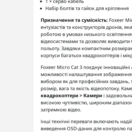
1 × серво кабель
Набір болтів та гайок для кріплення
Призначення та сумісність:
Foxeer Mic
ентузіастів та конструкторів дронів, я
роботою в умовах низького освітлення
відеосистемами та дозволяє виводити 
польоту. Завдяки компактним розмірам 
корпуси багатьох квадрокоптерів і мік
Foxeer Micro Cat 3 поєднує інноваційн
можливості налаштування зображення т
вибором як для професійних завдань, т
розмір, вага та якість відеопотоку. Кам
квадрокоптери > Камери
і задовольни
високою чутливістю, широким діапазо
затримкою відео.
Інші технічні переваги включають наді
виведення OSD-даних для контролю пар