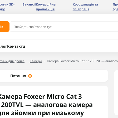
слуги 3D-
Вакансії
Комерційна
Координація та
Пр
уку
пропозиція
співпраця
бр
ів
Блог
Контакти
тини для дронів
Камери
Камера Foxeer Micro Cat 3 1200TVL — аналого
Питання
0
Камера Foxeer Micro Cat 3
1200TVL — аналогова камера
для зйомки при низькому