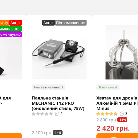
одажу
Акцiя
Акцiя
Під замовлення
замовлення
комендуємо
Немає в наявності
В наявності
A для
Паяльна станція
Хватач для дронів
-
MECHANIC T12 PRO
Алюміній 1.5мм Pl
(оновлений стиль, 75W)
Minus
1
3
2 800 грн.
-14%
.
2 420 грн.
2 100 грн.
-14%