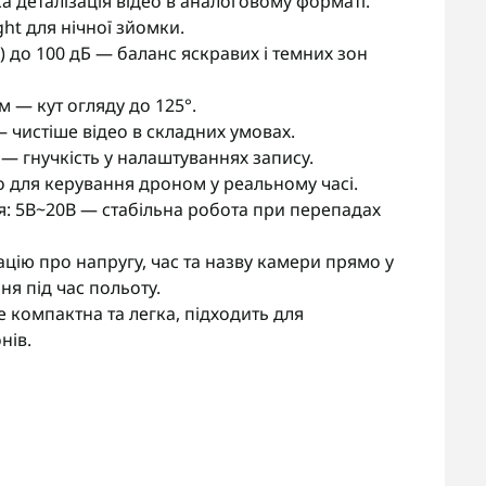
а деталізація відео в аналоговому форматі.
ght для нічної зйомки.
до 100 дБ — баланс яскравих і темних зон
м — кут огляду до 125°.
 чистіше відео в складних умовах.
 — гнучкість у налаштуваннях запису.
 для керування дроном у реальному часі.
: 5В~20В — стабільна робота при перепадах
ію про напругу, час та назву камери прямо у
я під час польоту.
же компактна та легка, підходить для
нів.