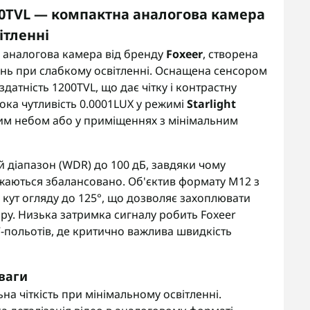
200TVL — компактна аналогова камера
ітленні
 аналогова камера від бренду
Foxeer
, створена
вань при слабкому освітленні. Оснащена сенсором
здатність 1200TVL, що дає чітку і контрастну
сока чутливість 0.0001LUX у режимі
Starlight
ним небом або у приміщеннях з мінімальним
діапазон (WDR) до 100 дБ, завдяки чому
ажаються збалансовано. Об'єктив формату M12 з
 кут огляду до 125°, що дозволяє захоплювати
у. Низька затримка сигналу робить Foxeer
-польотів, де критично важлива швидкість
ваги
а чіткість при мінімальному освітленні.