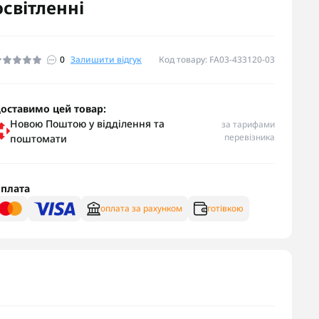
освітленні
0
Залишити відгук
Код товару: FA03-433120-03
оставимо цей товар:
Новою Поштою у відділення та
за тарифами
перевізника
поштомати
плата
оплата за рахунком
готівкою