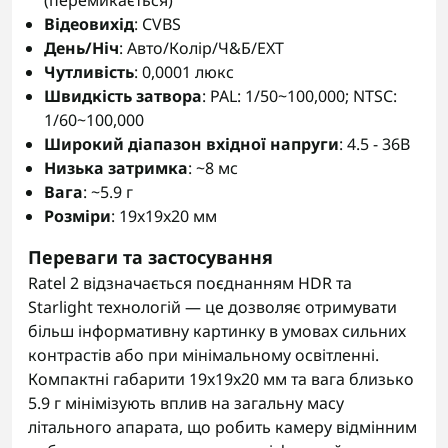
(перемикається)
Відеовихід
: CVBS
День/Ніч
: Авто/Колір/Ч&Б/EXT
Чутливість
: 0,0001 люкс
Швидкість затвора
: PAL: 1/50~100,000; NTSC:
1/60~100,000
Широкий діапазон вхідної напруги
: 4.5 - 36В
Низька затримка
: ~8 мс
Вага
: ~5.9 г
Розміри
: 19x19x20 мм
Переваги та застосування
Ratel 2 відзначається поєднанням HDR та
Starlight технологій — це дозволяє отримувати
більш інформативну картинку в умовах сильних
контрастів або при мінімальному освітленні.
Компактні габарити 19x19x20 мм та вага близько
5.9 г мінімізують вплив на загальну масу
літального апарата, що робить камеру відмінним