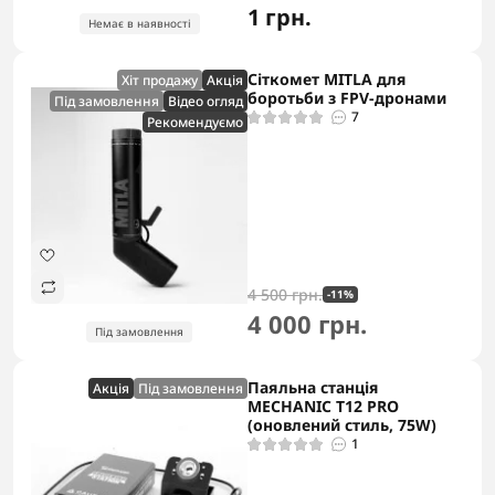
1 грн.
Немає в наявності
Сіткомет MITLA для
Хіт продажу
Акцiя
боротьби з FPV-дронами
Під замовлення
Відео огляд
7
Рекомендуємо
4 500 грн.
-11%
4 000 грн.
Під замовлення
Паяльна станція
Акцiя
Під замовлення
MECHANIC T12 PRO
(оновлений стиль, 75W)
1