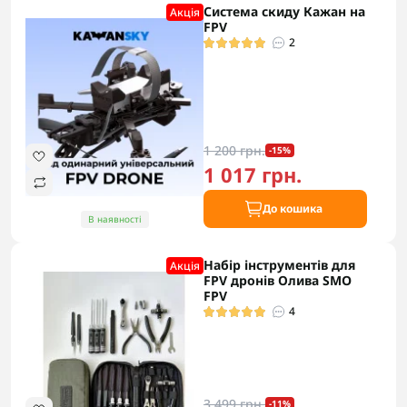
Система скиду Кажан на
Акцiя
FPV
2
1 200 грн.
-15%
1 017 грн.
До кошика
В наявності
Набір інструментів для
Акцiя
FPV дронів Олива SMO
FPV
4
3 499 грн.
-11%