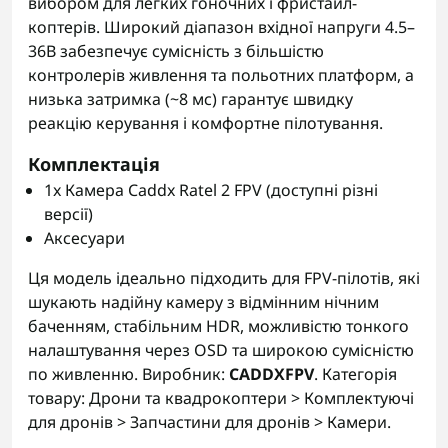
вибором для легких гоночних і фристайл-
коптерів. Широкий діапазон вхідної напруги 4.5–
36В забезпечує сумісність з більшістю
контролерів живлення та польотних платформ, а
низька затримка (~8 мс) гарантує швидку
реакцію керування і комфортне пілотування.
Комплектація
1x Камера Caddx Ratel 2 FPV (доступні різні
версії)
Аксесуари
Ця модель ідеально підходить для FPV-пілотів, які
шукають надійну камеру з відмінним нічним
баченням, стабільним HDR, можливістю тонкого
налаштування через OSD та широкою сумісністю
по живленню. Виробник:
CADDXFPV
. Категорія
товару: Дрони та квадрокоптери > Комплектуючі
для дронів > Запчастини для дронів > Камери.