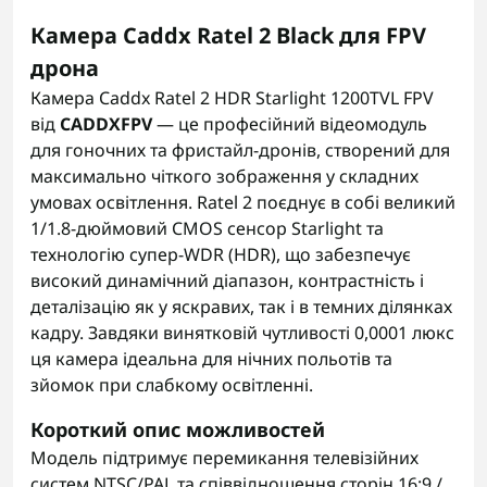
Камера Caddx Ratel 2 Black для FPV
дрона
Камера Caddx Ratel 2 HDR Starlight 1200TVL FPV
від
CADDXFPV
— це професійний відеомодуль
для гоночних та фристайл-дронів, створений для
максимально чіткого зображення у складних
умовах освітлення. Ratel 2 поєднує в собі великий
1/1.8-дюймовий CMOS сенсор Starlight та
технологію супер-WDR (HDR), що забезпечує
високий динамічний діапазон, контрастність і
деталізацію як у яскравих, так і в темних ділянках
кадру. Завдяки винятковій чутливості 0,0001 люкс
ця камера ідеальна для нічних польотів та
зйомок при слабкому освітленні.
Короткий опис можливостей
Модель підтримує перемикання телевізійних
систем NTSC/PAL та співвідношення сторін 16:9 /