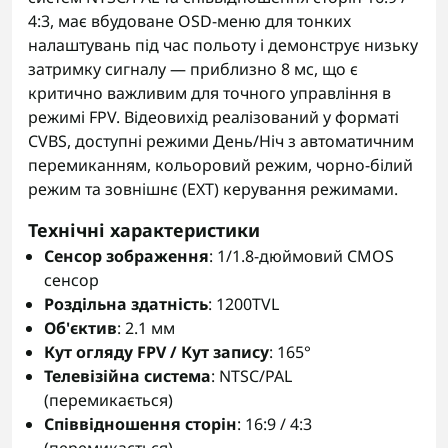
4:3, має вбудоване OSD-меню для тонких
налаштувань під час польоту і демонструє низьку
затримку сигналу — приблизно 8 мс, що є
критично важливим для точного управління в
режимі FPV. Відеовихід реалізований у форматі
CVBS, доступні режими День/Ніч з автоматичним
перемиканням, кольоровий режим, чорно-білий
режим та зовнішнє (EXT) керування режимами.
Технічні характеристики
Сенсор зображення
: 1/1.8-дюймовий CMOS
сенсор
Роздільна здатність
: 1200TVL
Об'єктив
: 2.1 мм
Кут огляду FPV / Кут запису
: 165°
Телевізійна система
: NTSC/PAL
(перемикається)
Співвідношення сторін
: 16:9 / 4:3