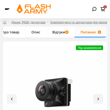
0
Дрони, РЕБИ, детектори
Комплектуючі та запчастини для дронів
е про товар
Опис
Відгуки
Питання
0
0
Під замовлення