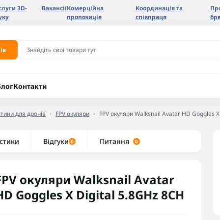
слуги 3D-
Вакансії
Комерційна
Координація та
Пр
уку
пропозиція
співпраця
бр
ів
Блог
Контакти
тини для дронів
FPV окуляри
FPV окуляри Walksnail Avatar HD Goggles X
стики
Відгуки
Питання
0
0
FPV окуляри Walksnail Avatar
HD Goggles X Digital 5.8GHz 8CH