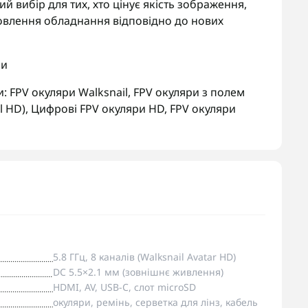
ий вибір для тих, хто цінує якість зображення,
новлення обладнання відповідно до нових
ри
и:
FPV окуляри Walksnail
,
FPV окуляри з полем
l HD)
,
Цифрові FPV окуляри HD
,
FPV окуляри
5.8 ГГц, 8 каналів (Walksnail Avatar HD)
DC 5.5×2.1 мм (зовнішнє живлення)
HDMI, AV, USB-C, слот microSD
окуляри, ремінь, серветка для лінз, кабель