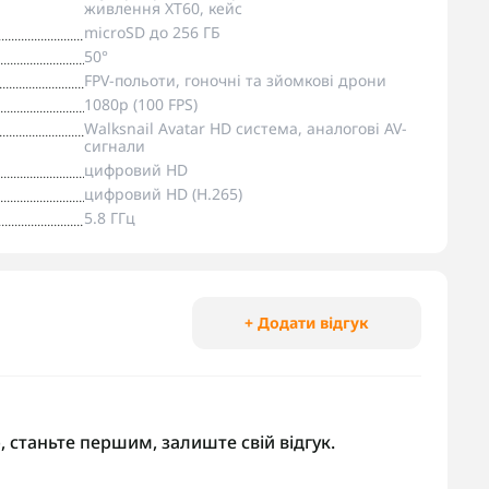
живлення XT60, кейс
microSD до 256 ГБ
50°
FPV-польоти, гоночні та зйомкові дрони
1080p (100 FPS)
Walksnail Avatar HD система, аналогові AV-
сигнали
цифровий HD
цифровий HD (H.265)
5.8 ГГц
+ Додати відгук
, станьте першим, залиште свій відгук.