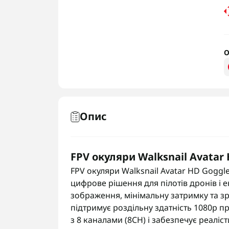
О
Опис
FPV окуляри Walksnail Avatar 
FPV окуляри Walksnail Avatar HD Goggl
цифрове рішення для пілотів дронів і ен
зображення, мінімальну затримку та з
підтримує роздільну здатність 1080p п
з 8 каналами (8CH) і забезпечує реаліс