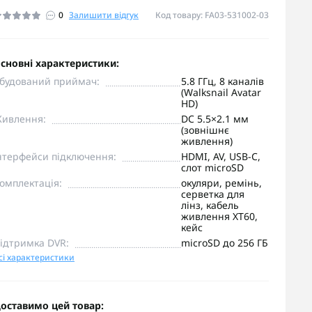
0
Залишити відгук
Код товару: FA03-531002-03
сновні характеристики:
будований приймач:
5.8 ГГц, 8 каналів
(Walksnail Avatar
HD)
ивлення:
DC 5.5×2.1 мм
(зовнішнє
живлення)
нтерфейси підключення:
HDMI, AV, USB-C,
слот microSD
омплектація:
окуляри, ремінь,
серветка для
лінз, кабель
живлення XT60,
кейс
ідтримка DVR:
microSD до 256 ГБ
сі характеристики
оставимо цей товар: