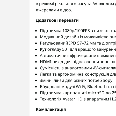
в режимі реального часу та AV-входом 
джерелами відео.
Додаткові переваги
Підтримка 1080p/100FPS з низькою 
Модульний дизайн із можливістю он
Регульований IPD 57–72 мм та діоптрі
Кут огляду 50° для кращого зануренн
Автоматичне інфрачервоне ввімкнен
HDMI-вихід для підключення зовнішні
Сумісність з аналоговими AV-сигнала
Легка та ергономічна конструкція дл
Змінні лінзи для різних потреб зору;
Вбудовані модулі Wi-Fi, Bluetooth та г
Підтримка карт пам'яті microSD до 25
Технологія Avatar HD з апаратним H.
Комплектація