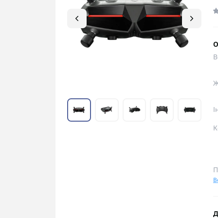
О
В
Ж
І
К
П
В
Д