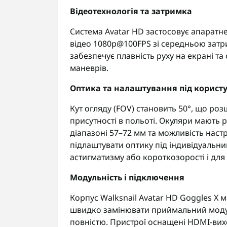
Відеотехнологія та затримка
Система Avatar HD застосовує апаратн
відео 1080p@100FPS зі середньою затр
забезпечує плавність руху на екрані т
маневрів.
Оптика та налаштування під корист
Кут огляду (FOV) становить 50°, що роз
присутності в польоті. Окуляри мають р
діапазоні 57–72 мм та можливість настр
підлаштувати оптику під індивідуальний
астигматизму або короткозорості і для 
Модульність і підключення
Корпус Walksnail Avatar HD Goggles X 
швидко замінювати приймальний модуль
повністю. Пристрої оснащені HDMI-ви