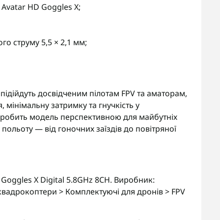
 Avatar HD Goggles X;
го струму 5,5 × 2,1 мм;
 підійдуть досвідченим пілотам FPV та аматорам,
, мінімальну затримку та гнучкість у
 робить модель перспективною для майбутніх
ії польоту — від гоночних заїздів до повітряної
 Goggles X Digital 5.8GHz 8CH. Виробник:
квадрокоптери > Комплектуючі для дронів > FPV