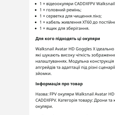
1 × відеоокуляри CADDXFPV Walksnail
1 × головний ремінь;
1 × серветка для чищення лінз;
1 × кабель живлення XT60 до постійно
1 × ящик для зберігання.
Для кого підходять ці окуляри
Walksnail Avatar HD Goggles X ідеально
які шукають високу чіткість зображення
налаштуваннях. Модульна конструкція
апгрейдів та адаптації під різні сценар
зйомки.
Інформація про товар
Назва: FPV окуляри Walksnail Avatar HD
CADDXFPV. Категорія товару: Дрони та 
окуляри.