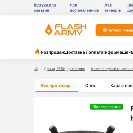
Відгуки про
Для
Для
По
магазин
постачальників
тендерів
др
Каталог товар
Розпродаж
Доставка і оплата
Інформація
Дрони, РЕБИ, детектори
Комплектуючі та запчас
Все про товар
Опис
Характери
Під замовлення