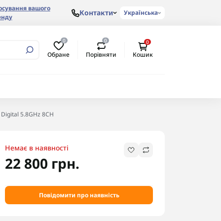
осування вашого
Контакти
Українська
енду
0
0
0
Обране
Порівняти
Кошик
 Digital 5.8GHz 8CH
Немає в наявності
22 800 грн.
Повідомити про наявність