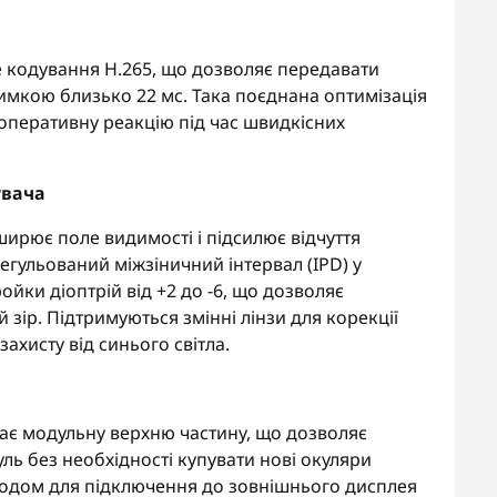
е кодування H.265, що дозволяє передавати
имкою близько 22 мс. Така поєднана оптимізація
а оперативну реакцію під час швидкісних
увача
ширює поле видимості і підсилює відчуття
егульований міжзіничний інтервал (IPD) у
ойки діоптрій від +2 до -6, що дозволяє
 зір. Підтримуються змінні лінзи для корекції
захисту від синього світла.
має модульну верхню частину, що дозволяє
 без необхідності купувати нові окуляри
ходом для підключення до зовнішнього дисплея