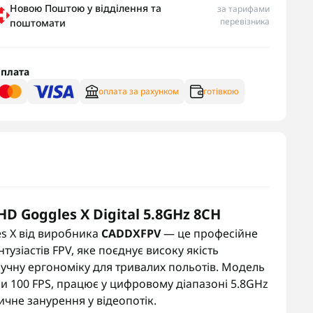
Новою Поштою у відділення та
за тарифами
перевізника
поштомати
плата
оплата за рахунком
готівкою
HD Goggles X Digital 5.8GHz 8CH
es X від виробника
CADDXFPV
— це професійне
тузіастів FPV, яке поєднує високу якість
ручну ергономіку для тривалих польотів. Модель
ри 100 FPS, працює у цифровому діапазоні 5.8GHz
тичне занурення у відеопотік.