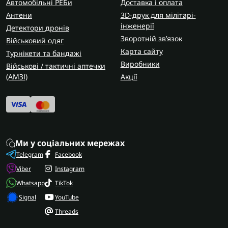
Автомобільні РЕБи
Доставка і оплата
Антени
3D-друк для мілітарі-
інженерії
Детектори дронів
Зворотній зв’язок
Військовий одяг
Карта сайту
Турнікети та бандажі
Виробники
Військові / тактичні аптечки
(AMЗІ)
Акції
Ми у соціальних мережах
Telegram
Facebook
Viber
Instagram
Whatsapp
TikTok
Signal
YouTube
Threads