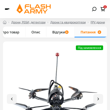
0
Дрони, РЕБИ, детектори
Дрони та квадрокоптери
FPV дрони
е про товар
Опис
Відгуки
Питання
0
0
Під замовлення