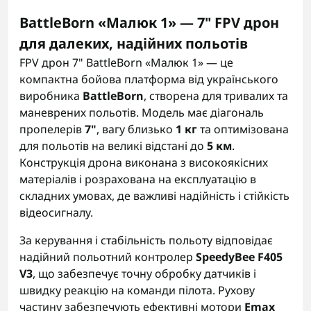
BattleBorn «Малюк 1» — 7" FPV дрон
для далеких, надійних польотів
FPV дрон 7" BattleBorn «Малюк 1» — це
компактна бойова платформа від українського
виробника
BattleBorn
, створена для тривалих та
маневрених польотів. Модель має діагональ
пропелерів
7"
, вагу близько
1 кг
та оптимізована
для польотів на великі відстані до
5 км
.
Конструкція дрона виконана з високоякісних
матеріалів і розрахована на експлуатацію в
складних умовах, де важливі надійність і стійкість
відеосигналу.
За керування і стабільність польоту відповідає
надійний польотний контролер
SpeedyBee F405
V3
, що забезпечує точну обробку датчиків і
швидку реакцію на команди пілота. Рухову
частину забезпечують ефективні мотори
Emax