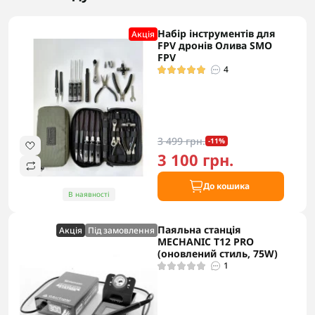
Набір інструментів для
Акцiя
FPV дронів Олива SMO
FPV
4
3 499 грн.
-11%
3 100 грн.
До кошика
В наявності
Паяльна станція
Акцiя
Під замовлення
MECHANIC T12 PRO
(оновлений стиль, 75W)
1