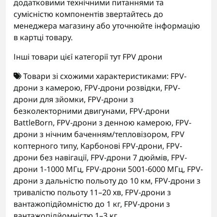
додатковими технічними питаннями та
сумісністю компонентів звертайтесь до
менеджера магазину або уточнюйте інформацію
в картці товару.
Інші товари цієї категорії тут
FPV дрони
Товари зі схожими характеристиками:
FPV-
дрони з камерою
,
FPV-дрони розвідки
,
FPV-
дрони для зйомки
,
FPV-дрони з
безколекторними двигунами
,
FPV-дрони
BattleBorn
,
FPV-дрони з денною камерою
,
FPV-
дрони з нічним баченням/тепловізором
,
FPV
коптерного типу
,
Карбонові FPV-дрони
,
FPV-
дрони без навігації
,
FPV-дрони 7 дюймів
,
FPV-
дрони 1-1000 МГц
,
FPV-дрони 5001-6000 МГц
,
FPV-
дрони з дальністю польоту до 10 км
,
FPV-дрони з
тривалістю польоту 11–20 хв
,
FPV-дрони з
вантажопідйомністю до 1 кг
,
FPV-дрони з
вантажопідйомністю 1–3 кг