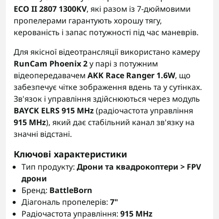
ECO II 2807 1300KV
, які разом із 7-дюймовими
пропелерами гарантують хорошу тягу,
керованість і запас потужності під час маневрів.
Для якісної відеотрансляції використано камеру
RunCam Phoenix 2
у парі з потужним
відеопередавачем
AKK Race Ranger 1.6W
, що
забезпечує чітке зображення вдень та у сутінках.
Зв'язок і управління здійснюються через модуль
BAYCK ELRS 915 MHz
(радіочастота управління
915 MHz
), який дає стабільний канал зв'язку на
значні відстані.
Ключові характеристики
Тип продукту:
Дрони та квадрокоптери > FPV
дрони
Бренд:
BattleBorn
Діагональ пропелерів:
7"
Радіочастота управління:
915 MHz