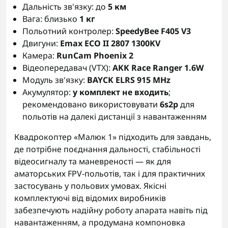
Дальність зв'язку: до
5 км
Вага: близько
1 кг
Польотний контролер:
SpeedyBee F405 V3
Двигуни:
Emax ECO II 2807 1300KV
Камера:
RunCam Phoenix 2
Відеопередавач (VTX):
AKK Race Ranger 1.6W
Модуль зв'язку:
BAYCK ELRS 915 MHz
Акумулятор:
у комплект не входить
;
рекомендовано використовувати
6s2p
для
польотів на далекі дистанції з навантаженням
Квадрокоптер «Малюк 1» підходить для завдань,
де потрібне поєднання дальності, стабільності
відеосигналу та маневреності — як для
аматорських FPV-польотів, так і для практичних
застосувань у польових умовах. Якісні
комплектуючі від відомих виробників
забезпечують надійну роботу апарата навіть під
навантаженням, а продумана компоновка