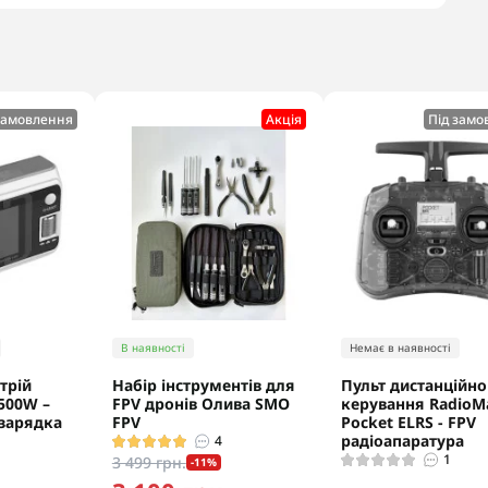
замовлення
Акцiя
Під замо
В наявності
Немає в наявності
трій
Набір інструментів для
Пульт дистанційно
 500W –
FPV дронів Олива SMO
керування RadioM
зарядка
FPV
Pocket ELRS - FPV
радіоапаратура
4
1
3 499 грн.
-11%