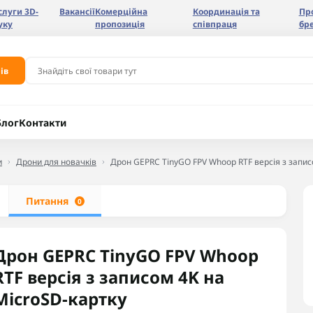
слуги 3D-
Вакансії
Комерційна
Координація та
Пр
уку
пропозиція
співпраця
бр
ів
Блог
Контакти
и
Дрони для новачків
Дрон GEPRC TinyGO FPV Whoop RTF версія з запис
Питання
0
Дрон GEPRC TinyGO FPV Whoop
RTF версія з записом 4K на
MicroSD-картку