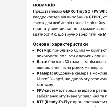
новачків
Представляємо
GEPRC TinyGO FPV Wh
квадрокоптер від виробника
GEPRC
, с
також для любителів гонок і фрістайлу.
простоту використання та можливість я
здатності
4K
, що зручно зберігати на
M
Основні характеристики
Розмір:
приблизно 65 мм — компакт
виконувати польоти у вузьких приміщ
Вага:
близько 30 грам — мінімальна 
відновлення після різких маневрів.
Камера:
вбудована камера з можливіс
MicroSD-карті, що дає змогу отримув
монтажу.
FPV-система:
передача відео в реаль
забезпечує інтуїтивне управління та 
RTF (Ready-To-Fly):
дрон постачається