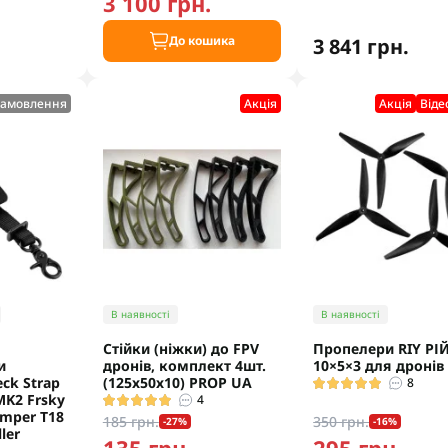
3 100 грн.
До кошика
3 841 грн.
замовлення
Акцiя
Акцiя
Віде
В наявності
В наявності
Cтійки (ніжки) до FPV
Пропелери RIY РІ
и
дронів, комплект 4шт.
10×5×3 для дронів
ck Strap
(125х50х10) PROP UA
8
MK2 Frsky
4
umper T18
185 грн.
350 грн.
-27%
-16%
ler
135 грн.
295 грн.