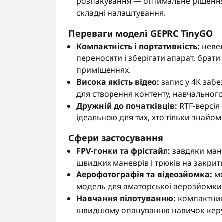
розпакування — оптимальне рішення д
складні налаштування.
Переваги моделі GEPRC TinyGO
Компактність і портативність:
невел
переносити і зберігати апарат, брат
приміщеннях.
Висока якість відео:
запис у 4K забе
для створення контенту, навчального 
Дружній до початківців:
RTF-версія
ідеальною для тих, хто тільки знайо
Сфери застосування
FPV-гонки та фрістайл:
завдяки мане
швидких маневрів і трюків на закрити
Аерофотографія та відеозйомка:
мо
модель для аматорської аерозйомки п
Навчання пілотуванню:
компактний
швидшому опануванню навичок керу