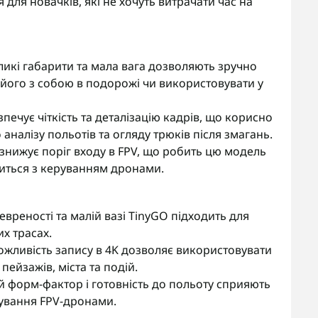
ля новачків, які не хочуть витрачати час на
икі габарити та мала вага дозволяють зручно
и його з собою в подорожі чи використовувати у
зпечує чіткість та деталізацію кадрів, що корисно
аналізу польотів та огляду трюків після змагань.
 знижує поріг входу в FPV, що робить цю модель
миться з керуванням дронами.
вреності та малій вазі TinyGO підходить для
х трасах.
жливість запису в 4K дозволяє використовувати
ейзажів, міста та подій.
 форм-фактор і готовність до польоту сприяють
вання FPV-дронами.