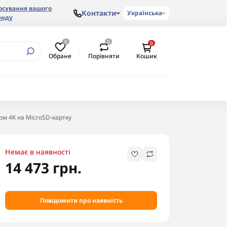
осування вашого
Контакти
Українська
енду
0
0
0
Обране
Порівняти
Кошик
ом 4K на MicroSD-картку
Немає в наявності
14 473 грн.
Повідомити про наявність