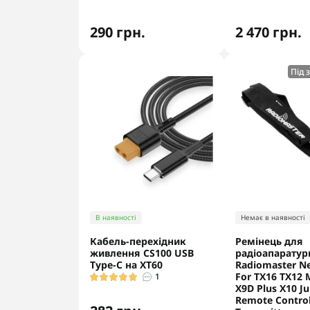
290 грн.
2 470 грн.
Під 
В наявності
Немає в наявності
Кабель-перехідник
Ремінець для
живлення CS100 USB
радіоапаратур
Type-C на XT60
Radiomaster Ne
For TX16 TX12 
1
X9D Plus X10 J
Remote Control