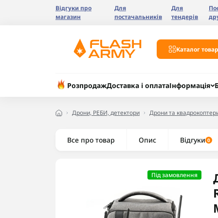
Відгуки про
Для
Для
По
магазин
постачальників
тендерів
др
Каталог товар
Розпродаж
Доставка і оплата
Інформація
Дрони, РЕБИ, детектори
Дрони та квадрокоптер
Все про товар
Опис
Відгуки
0
Під замовлення