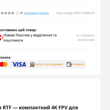
0
Залишити відгук
Код товару: FA03-75004-03
оставимо цей товар:
Новою Поштою у відділення та
за тарифами
перевізника
поштомати
плата
оплата за рахунком
готівкою
 RTF — компактний 4K FPV для