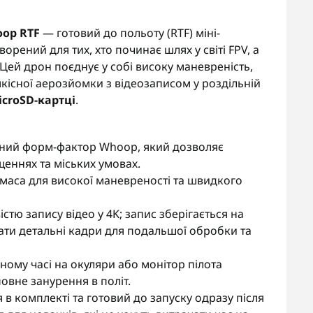
oop RTF
— готовий до польоту (RTF) міні-
творений для тих, хто починає шлях у світі FPV, а
 Цей дрон поєднує у собі високу маневреність,
кісної аерозйомки з відеозаписом у роздільній
icroSD-картці
.
ний форм-фактор Whoop, який дозволяє
еннях та міських умовах.
маса для високої маневреності та швидкого
тю запису відео у 4K; запис зберігається на
ати детальні кадри для подальшої обробки та
ному часі на окуляри або монітор пілота
повне занурення в політ.
 в комплекті та готовий до запуску одразу після