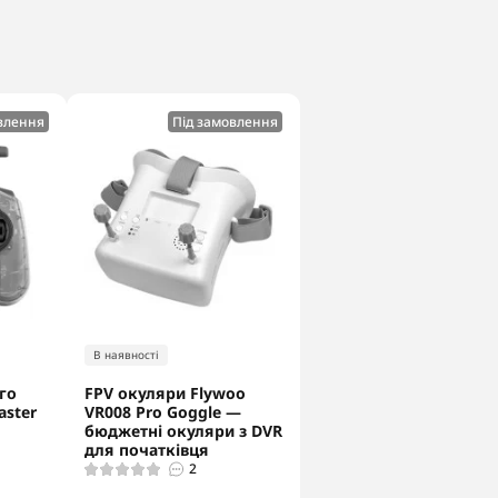
влення
Під замовлення
В наявності
го
FPV окуляри Flywoo
aster
VR008 Pro Goggle —
бюджетні окуляри з DVR
для початківця
2