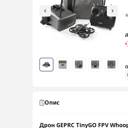
Д
О
Опис
Дрон GEPRC TinyGO FPV Whoop