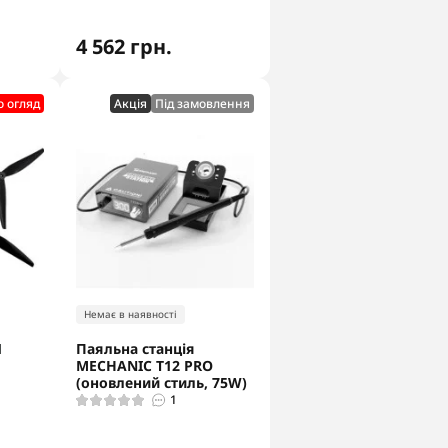
4 562 грн.
о огляд
Акцiя
Під замовлення
Немає в наявності
Й
Паяльна станція
MECHANIC T12 PRO
(оновлений стиль, 75W)
1