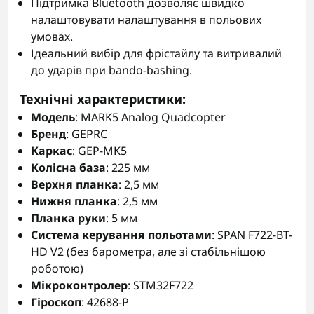
Підтримка Bluetooth дозволяє швидко
налаштовувати налаштування в польових
умовах.
Ідеальний вибір для фрістайлу та витривалий
до ударів при bando-bashing.
Технічні характеристики:
Модель
: MARK5 Analog Quadcopter
Бренд
: GEPRC
Каркас
: GEP-MK5
Колісна база
: 225 мм
Верхня планка
: 2,5 мм
Нижня планка
: 2,5 мм
Планка руки
: 5 мм
Система керування польотами
: SPAN F722-BT-
HD V2 (без барометра, але зі стабільнішою
роботою)
Мікроконтролер
: STM32F722
Гіроскоп
: 42688-P