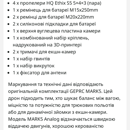
4 x пропелери HQ Ethix S5 5×4×3 (пара)
1 x ремінець для батареї M15x250mm
2 x ремінці для батареї M20x220mm
2 x силіконові підкладки для батареї
1 x верхня вуглецева пластина камери
1 x комбінований набір кріплень,
надрукований на 3D-принтері
2 x тримачі для екшн-камер
1 x набір гвинтів
1 x набір викруток
1 x фіксатор для антени
Маркування та технічні дані відповідають
оригінальній комплектації GEPRC MARK5. Цей
дрон підходить тим, хто шукає баланс між вагою,
міцністю та потужністю для трюкових польотів
або для динамічної зйомки з екшн-камери.
Модель MARK5 Analog відзначається швидкою
віддачею двигунів, хорошою керованістю