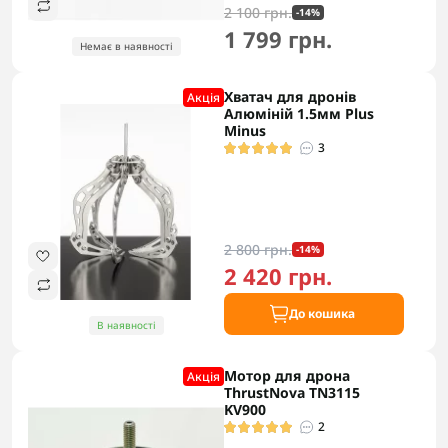
2 100 грн.
-14%
1 799 грн.
Немає в наявності
Хватач для дронів
Акцiя
Алюміній 1.5мм Plus
Minus
3
2 800 грн.
-14%
2 420 грн.
До кошика
В наявності
Мотор для дрона
Акцiя
ThrustNova TN3115
KV900
2