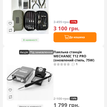
3 499 грн.
-11%
3 100 грн.
До кошика
В наявності
Паяльна станція
Акцiя
Під замовлення
MECHANIC T12 PRO
(оновлений стиль, 75W)
1
2 100 грн.
-14%
1 799 грн.
Немає в наявності