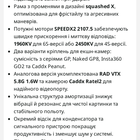
Рама з променями в дизайні
squashed X
,
оптимізована для фрістайлу та агресивних
маневрів.
Потужні мотори
SPEEDX2 2107.5
забезпечують
швидке прискорення і миттєву відповідь:
1960KV
для 6S-версії або
2450KV
для 4S-версії.
Два варіанти кріплень для екшн-камер:
сумісність з серіями GP, Naked GP8, Insta360
GO2 та Caddx Peanut.
Аналогова версія укомплектована
RAD VTX
5.8G 1.6W
та камерою
Caddx Ratel2
для
надійного відеопорту.
Унікальна структура амортизації знижує
вібрації й резонанс для чистої картинки та
стабільного польоту.
Окремий відсік для конденсатора та
сигнального пристрою покращує
продуктивність і зменшує шум у системі.