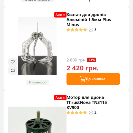
Хватач для дронів
Акцiя
Алюміній 1.5мм Plus
Minus
3
2 800 грн.
-14%
2 420 грн.
До кошика
В наявності
Мотор для дрона
Акцiя
ThrustNova TN3115
KV900
2