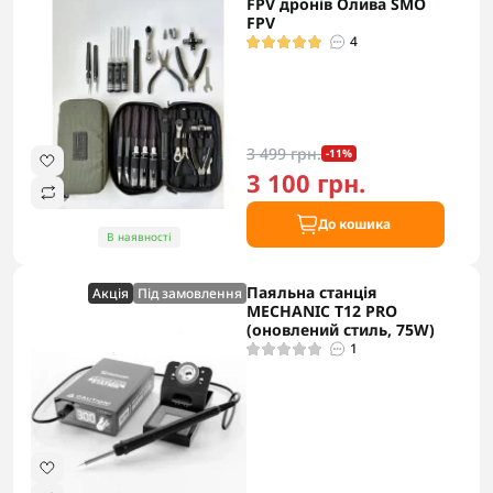
FPV дронів Олива SMO
FPV
4
3 499 грн.
-11%
3 100 грн.
До кошика
В наявності
Паяльна станція
Акцiя
Під замовлення
MECHANIC T12 PRO
(оновлений стиль, 75W)
1