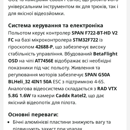
універсальним інструментом як для трюків, так і
для якісної відеозйомки.
Система керування та електроніка
Польотом керує контролер
SPAN F722-BT-HD V2
FC
на базі мікроконтролера
STM32F722
із
гіроскопом
42688-P
, що забезпечує високу
стабільність управління. Вбудований
BetaFlight
OSD
на чіпі
AT7456E
відображає всі необхідні
показники під час польоту. Живлення та
регулювання моторів забезпечує
SPAN G50A
BLHeli_32 4IN1 50A
ESC з підтримкою 4-6S.
Аналогова відеосистема складається з
RAD VTX
5.8G 1.6W
та камери
Caddx Ratel2
, що дає
якісний відеопотік для пілота.
Основні переваги:
Бічні алюмінієві пластини знижують вагу та
підвищують захист при ударах.