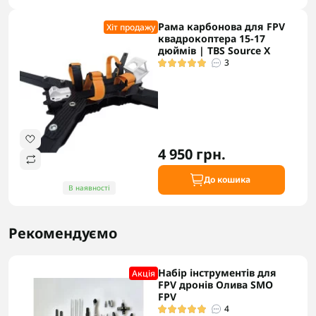
Рама карбонова для FPV
Хіт продажу
квадрокоптера 15-17
дюймів | TBS Source X
3
4 950 грн.
До кошика
В наявності
Рекомендуємо
Набір інструментів для
Акцiя
FPV дронів Олива SMO
FPV
4