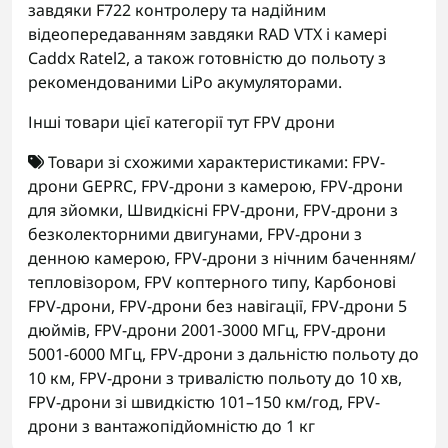
завдяки F722 контролеру та надійним
відеопередаванням завдяки RAD VTX і камері
Caddx Ratel2, а також готовністю до польоту з
рекомендованими LiPo акумуляторами.
Інші товари цієї категорії тут
FPV дрони
Товари зі схожими характеристиками:
FPV-
дрони GEPRC
,
FPV-дрони з камерою
,
FPV-дрони
для зйомки
,
Швидкісні FPV-дрони
,
FPV-дрони з
безколекторними двигунами
,
FPV-дрони з
денною камерою
,
FPV-дрони з нічним баченням/
тепловізором
,
FPV коптерного типу
,
Карбонові
FPV-дрони
,
FPV-дрони без навігації
,
FPV-дрони 5
дюймів
,
FPV-дрони 2001-3000 МГц
,
FPV-дрони
5001-6000 МГц
,
FPV-дрони з дальністю польоту до
10 км
,
FPV-дрони з тривалістю польоту до 10 хв
,
FPV-дрони зі швидкістю 101–150 км/год
,
FPV-
дрони з вантажопідйомністю до 1 кг