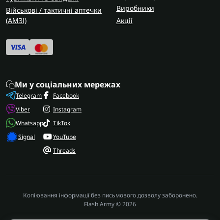
Виробники
Військові / тактичні аптечки
(AMЗІ)
Акції
Ми у соціальних мережах
Telegram
Facebook
Viber
Instagram
Whatsapp
TikTok
Signal
YouTube
Threads
Копіювання інформації без письмового дозволу заборонено.
Flash Army © 2026