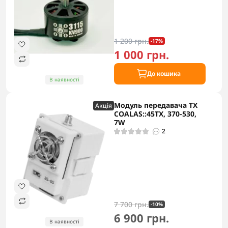
1 200 грн.
-17%
1 000 грн.
До кошика
В наявності
Модуль передавача TX
Акцiя
COALAS::45TX, 370-530,
7W
2
7 700 грн.
-10%
6 900 грн.
В наявності