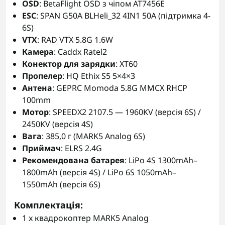
OSD
: BetaFlight OSD з чіпом AT7456E
ESC
: SPAN G50A BLHeli_32 4IN1 50A (підтримка 4-
6S)
VTX
: RAD VTX 5.8G 1.6W
Камера
: Caddx Ratel2
Конектор для зарядки
: XT60
Пропелер
: HQ Ethix S5 5×4×3
Антена
: GEPRC Momoda 5.8G MMCX RHCP
100mm
Мотор
: SPEEDX2 2107.5 — 1960KV (версія 6S) /
2450KV (версія 4S)
Вага
: 385,0 г (MARK5 Analog 6S)
Приймач
: ELRS 2.4G
Рекомендована батарея
: LiPo 4S 1300mAh–
1800mAh (версія 4S) / LiPo 6S 1050mAh–
1550mAh (версія 6S)
Комплектація:
1 x квадрокоптер MARK5 Analog