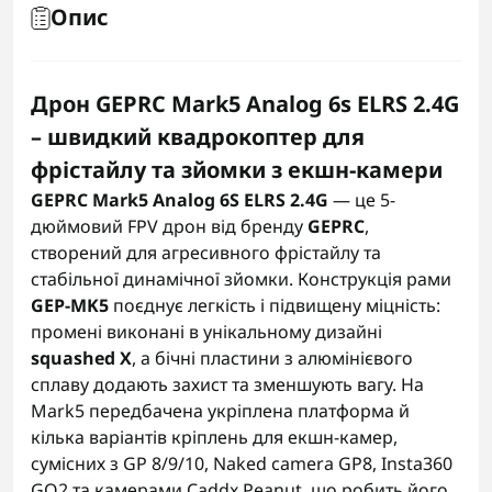
Опис
Дрон GEPRC Mark5 Analog 6s ELRS 2.4G
– швидкий квадрокоптер для
фрістайлу та зйомки з екшн-камери
GEPRC Mark5 Analog 6S ELRS 2.4G
— це 5-
дюймовий FPV дрон від бренду
GEPRC
,
створений для агресивного фрістайлу та
стабільної динамічної зйомки. Конструкція рами
GEP-MK5
поєднує легкість і підвищену міцність:
промені виконані в унікальному дизайні
squashed X
, а бічні пластини з алюмінієвого
сплаву додають захист та зменшують вагу. На
Mark5 передбачена укріплена платформа й
кілька варіантів кріплень для екшн-камер,
сумісних з GP 8/9/10, Naked camera GP8, Insta360
GO2 та камерами Caddx Peanut, що робить його