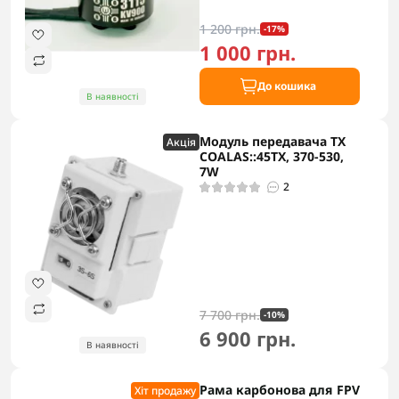
1 200 грн.
-17%
1 000 грн.
До кошика
В наявності
Модуль передавача TX
Акцiя
COALAS::45TX, 370-530,
7W
2
7 700 грн.
-10%
6 900 грн.
В наявності
Рама карбонова для FPV
Хіт продажу