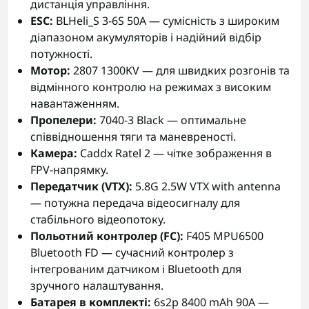
дистанція управління.
ESC:
BLHeli_S 3-6S 50A — сумісність з широким
діапазоном акумуляторів і надійний відбір
потужності.
Мотор:
2807 1300KV — для швидких розгонів та
відмінного контролю на режимах з високим
навантаженням.
Пропелери:
7040-3 Black — оптимальне
співвідношення тяги та маневреності.
Камера:
Caddx Ratel 2 — чітке зображення в
FPV-напрямку.
Передатчик (VTX):
5.8G 2.5W VTX with antenna
— потужна передача відеосигналу для
стабільного відеопотоку.
Польотний контролер (FC):
F405 MPU6500
Bluetooth FD — сучасний контролер з
інтегрованим датчиком і Bluetooth для
зручного налаштування.
Батарея в комплекті:
6s2p 8400 mAh 90A —