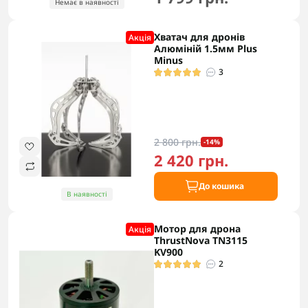
Немає в наявності
Хватач для дронів
Акцiя
Алюміній 1.5мм Plus
Minus
3
2 800 грн.
-14%
2 420 грн.
До кошика
В наявності
Мотор для дрона
Акцiя
ThrustNova TN3115
KV900
2