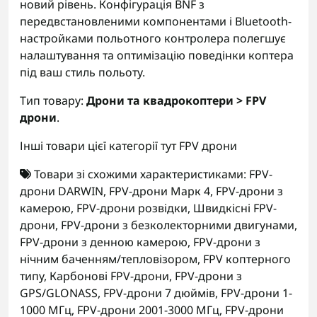
новий рівень. Конфігурація BNF з
передвстановленими компонентами і Bluetooth-
настройками польотного контролера полегшує
налаштування та оптимізацію поведінки коптера
під ваш стиль польоту.
Тип товару:
Дрони та квадрокоптери > FPV
дрони
.
Інші товари цієї категорії тут
FPV дрони
Товари зі схожими характеристиками:
FPV-
дрони DARWIN
,
FPV-дрони Марк 4
,
FPV-дрони з
камерою
,
FPV-дрони розвідки
,
Швидкісні FPV-
дрони
,
FPV-дрони з безколекторними двигунами
,
FPV-дрони з денною камерою
,
FPV-дрони з
нічним баченням/тепловізором
,
FPV коптерного
типу
,
Карбонові FPV-дрони
,
FPV-дрони з
GPS/GLONASS
,
FPV-дрони 7 дюймів
,
FPV-дрони 1-
1000 МГц
,
FPV-дрони 2001-3000 МГц
,
FPV-дрони