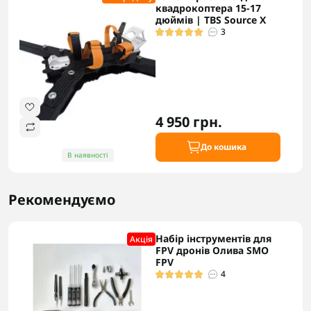
квадрокоптера 15-17
дюймів | TBS Source X
3
4 950 грн.
До кошика
В наявності
Рекомендуємо
Набір інструментів для
Акцiя
FPV дронів Олива SMO
FPV
4