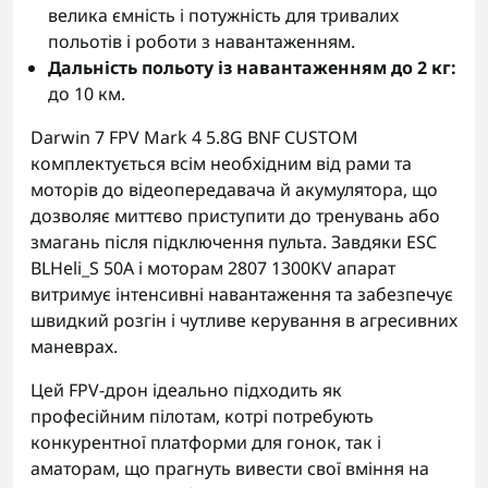
велика ємність і потужність для тривалих
польотів і роботи з навантаженням.
Дальність польоту із навантаженням до 2 кг:
до 10 км.
Darwin 7 FPV Mark 4 5.8G BNF CUSTOM
комплектується всім необхідним від рами та
моторів до відеопередавача й акумулятора, що
дозволяє миттєво приступити до тренувань або
змагань після підключення пульта. Завдяки ESC
BLHeli_S 50A і моторам 2807 1300KV апарат
витримує інтенсивні навантаження та забезпечує
швидкий розгін і чутливе керування в агресивних
маневрах.
Цей FPV-дрон ідеально підходить як
професійним пілотам, котрі потребують
конкурентної платформи для гонок, так і
аматорам, що прагнуть вивести свої вміння на