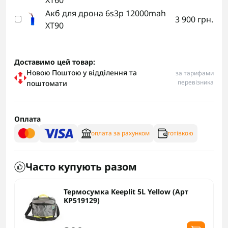
XT60
Акб для дрона 6s3p 12000mah
3 900 грн.
XT90
Доставимо цей товар:
Новою Поштою у відділення та
за тарифами
перевізника
поштомати
Оплата
оплата за рахунком
готівкою
Часто купують разом
Термосумка Keeplit 5L Yellow (Арт
KP519129)