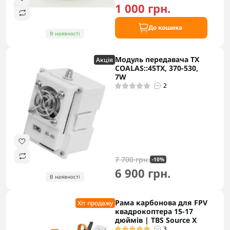
1 000 грн.
До кошика
В наявності
Модуль передавача TX
Акцiя
COALAS::45TX, 370-530,
7W
2
7 700 грн.
-10%
6 900 грн.
В наявності
Рама карбонова для FPV
Хіт продажу
квадрокоптера 15-17
дюймів | TBS Source X
3