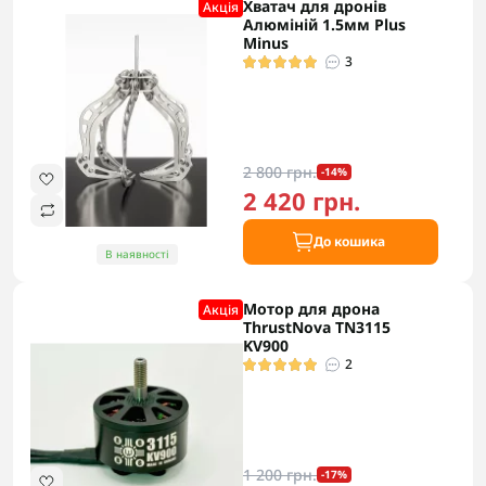
Хватач для дронів
Акцiя
Алюміній 1.5мм Plus
Minus
3
2 800 грн.
-14%
2 420 грн.
До кошика
В наявності
Мотор для дрона
Акцiя
ThrustNova TN3115
KV900
2
1 200 грн.
-17%