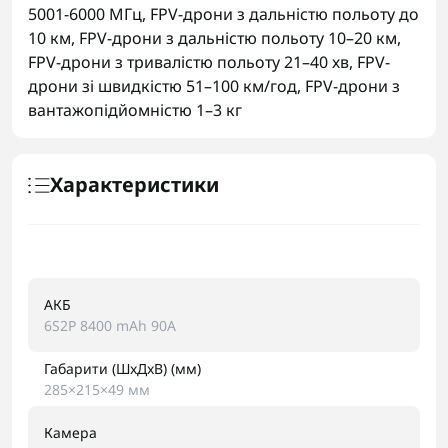
5001-6000 МГц
,
FPV-дрони з дальністю польоту до
10 км
,
FPV-дрони з дальністю польоту 10–20 км
,
FPV-дрони з тривалістю польоту 21–40 хв
,
FPV-
дрони зі швидкістю 51–100 км/год
,
FPV-дрони з
вантажопідйомністю 1–3 кг
Характеристики
АКБ
6S2P 8400 mAh 90A
Габарити (ШxДxВ) (мм)
285×215×49 мм
Камера