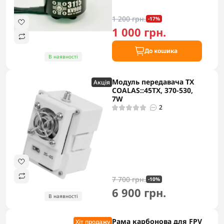
1 200 грн.
-17%
1 000 грн.
До кошика
В наявності
Модуль передавача TX
Акцiя
COALAS::45TX, 370-530,
7W
2
7 700 грн.
-10%
6 900 грн.
В наявності
Рама карбонова для FPV
Хіт продажу