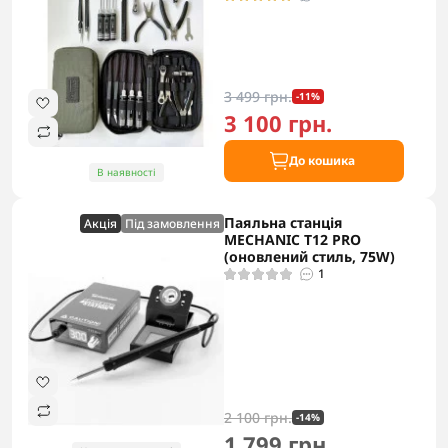
3 499 грн.
-11%
3 100 грн.
До кошика
В наявності
Паяльна станція
Акцiя
Під замовлення
MECHANIC T12 PRO
(оновлений стиль, 75W)
1
2 100 грн.
-14%
1 799 грн.