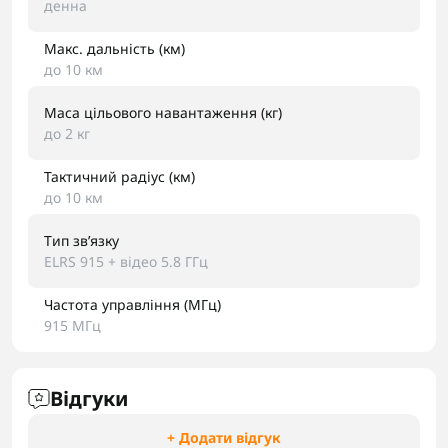
денна
Макс. дальність (км)
до 10 км
Маса цільового навантаження (кг)
до 2 кг
Тактичний радіус (км)
до 10 км
Тип звʼязку
ELRS 915 + відео 5.8 ГГц
Частота управління (МГц)
915 МГц
Відгуки
+ Додати відгук