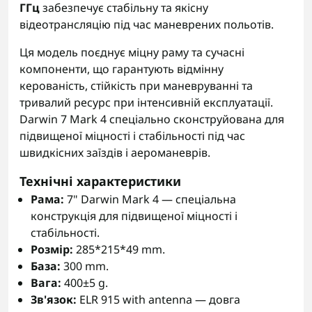
ГГц
забезпечує стабільну та якісну
відеотрансляцію під час маневрених польотів.
Ця модель поєднує міцну раму та сучасні
компоненти, що гарантують відмінну
керованість, стійкість при маневруванні та
тривалий ресурс при інтенсивній експлуатації.
Darwin 7 Mark 4 спеціально сконструйована для
підвищеної міцності і стабільності під час
швидкісних заїздів і аероманеврів.
Технічні характеристики
Рама:
7" Darwin Mark 4 — спеціальна
конструкція для підвищеної міцності і
стабільності.
Розмір:
285*215*49 mm.
База:
300 mm.
Вага:
400±5 g.
Зв'язок:
ELR 915 with antenna — довга