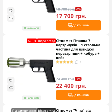
18 700 грн.
-5%
17 700 грн.
До кошика
В наявності
Сіткомет Пташка 7
Акцiя
Відео огляд
картриджів + 1 ствольна
частина для швидкої
перезарядки + кобура +
кейс
2
24 400 грн.
-8%
22 400 грн.
До кошика
В наявності
Сіткомет "Чіпа" від
Під замовлення
Відео огляд