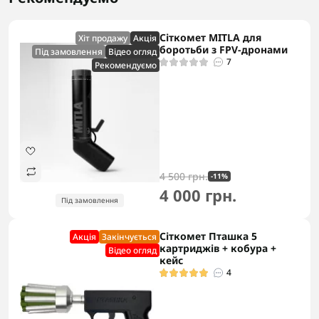
Сіткомет MITLA для
Хіт продажу
Акцiя
боротьби з FPV-дронами
Під замовлення
Відео огляд
7
Рекомендуємо
4 500 грн.
-11%
4 000 грн.
Під замовлення
Сіткомет Пташка 5
Акцiя
Закінчується
картриджів + кобура +
Відео огляд
кейс
4