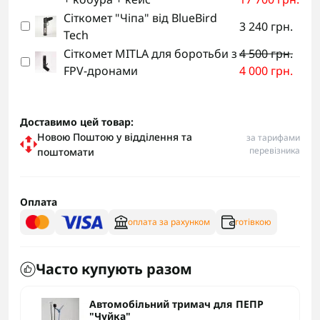
Сіткомет "Чіпа" від BlueBird
3 240 грн.
Tech
Сіткомет MITLA для боротьби з
4 500 грн.
FPV-дронами
4 000 грн.
Доставимо цей товар:
Новою Поштою у відділення та
за тарифами
перевізника
поштомати
Оплата
оплата за рахунком
готівкою
Часто купують разом
Автомобільний тримач для ПЕПР
"Чуйка"