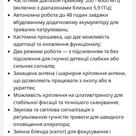
Частотний діапазон прийому: 200 - 6000 МГц
(включно з діапазонами близько 5,9 ГГц);
Автономна робота до 48 годин завдяки
вбудованому додатковому акумулятору для
тривалих патрулювань;
Кастомна прошивка, що дає можливість
адаптації та оновлення функціоналу;
Два режими роботи — з підсиленням та без
підсилення для гнучкої детекції слабких або
сильних сигналів;
Захищена антена і шарнірне кріплення антени,
що дозволяють працювати з окопу або в
укриттях;
Можливість кріплення на штатив/триногу для
стабільної фіксації та точнішого сканування;
Звукова та світлова сигналізація з
регульованою гучністю тривоги для швидкого
оповіщення оператора;
Змінна бленда (капот) для фокусування і