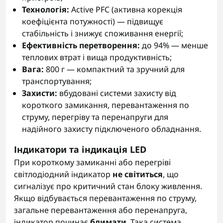
Технологія:
Active PFC (активна корекція
коефіцієнта потужності) — підвищує
стабільність і знижує споживання енергії;
Ефективність перетворення:
до 94% — менше
теплових втрат і вища продуктивність;
Вага:
800 г — компактний та зручний для
транспортування;
Захисти:
вбудовані системи захисту від
короткого замикання, перевантаження по
струму, перегріву та перенапруги для
надійного захисту підключеного обладнання.
Індикатори та індикація LED
При короткому замиканні або перегріві
світлодіодний індикатор
не світиться
, що
сигналізує про критичний стан блоку живлення.
Якщо відбувається перевантаження по струму,
загальне перевантаження або перенапруга,
індикатор починає
блимати
. Така система