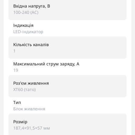
Вхідна напруга, В
100-240 (AC)
Індикація
LED-індикатор
Кількість каналів
1
Максимальний струм заряду, A
19
Роз'єм живлення
XT60 (тато)
Тип
Блок живлення
Розмір
187,4×91,5×57 мм