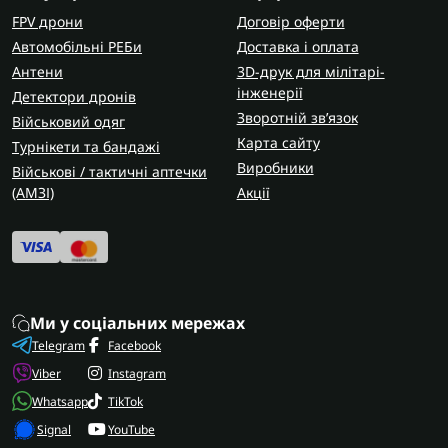
FPV дрони
Договір оферти
Автомобільні РЕБи
Доставка і оплата
Антени
3D-друк для мілітарі-
інженерії
Детектори дронів
Зворотній зв’язок
Військовий одяг
Карта сайту
Турнікети та бандажі
Виробники
Військові / тактичні аптечки
(AMЗІ)
Акції
Ми у соціальних мережах
Telegram
Facebook
Viber
Instagram
Whatsapp
TikTok
Signal
YouTube