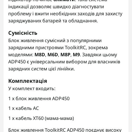
індикації дозволяє швидко діагностувати
проблему і вжити необхідних заходів для захисту
заряджуваних батарей та обладнання.
Сумісність
Блок живлення сумісний з популярними
зарядними пристроями ToolkitRC, зокрема
моделями:
M8D
,
M6D
,
M8P
,
M9
. Завдяки цьому
ADP450 є універсальним вибором для власників
зарядних систем цієї лінійки.
Комплектація
У комплект входить:
1 х блок живлення ADP450
1 х кабель AC
1 х кабель XT60 (мама-мама)
Блок живлення ToolkitRC ADP450 поєднує високу