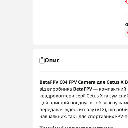
О
Опис
BetaFPV C04 FPV Camera для Cetus X Be
від виробника
BetaFPV
— компактний м
квадрокоптери серії Cetus X та сумісни
Цей пристрій поєднує в собі якісну ка
передавач відеосигналу (VTX), що роб
навчальних, так і для спортивних FPV-п