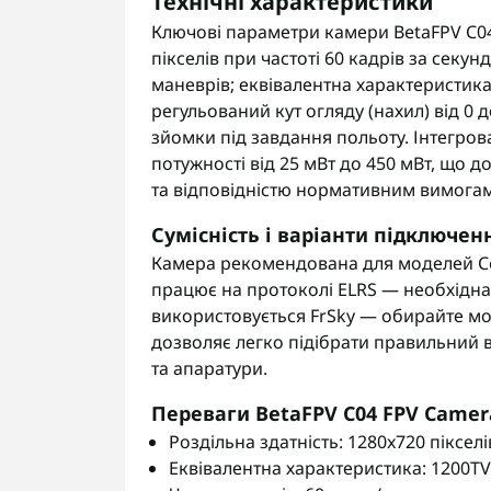
Технічні характеристики
Ключові параметри камери BetaFPV C04 
пікселів при частоті 60 кадрів за секун
маневрів; еквівалентна характеристик
регульований кут огляду (нахил) від 0 
зйомки під завдання польоту. Інтегров
потужності від 25 мВт до 450 мВт, що 
та відповідністю нормативним вимогам
Сумісність і варіанти підключен
Камера рекомендована для моделей Ce
працює на протоколі ELRS — необхідна 
використовується FrSky — обирайте мод
дозволяє легко підібрати правильний 
та апаратури.
Переваги BetaFPV C04 FPV Camer
Роздільна здатність: 1280x720 пікселі
Еквівалентна характеристика: 1200TV