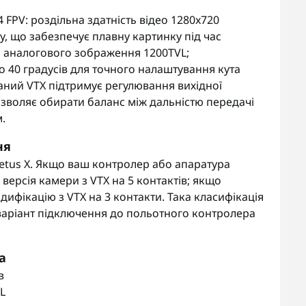
FPV: роздільна здатність відео 1280x720
ду, що забезпечує плавну картинку під час
а аналогового зображення 1200TVL;
до 40 градусів для точного налаштування кута
аний VTX підтримує регулювання вихідної
дозволяє обирати баланс між дальністю передачі
.
ня
tus X. Якщо ваш контролер або апаратура
версія камери з VTX на 5 контактів; якщо
ифікацію з VTX на 3 контакти. Така класифікація
варіант підключення до польотного контролера
a
в
L