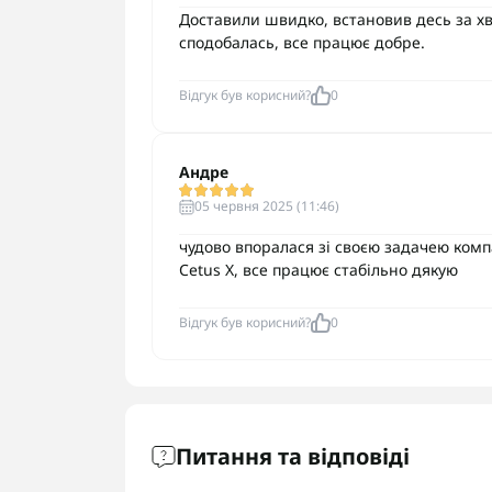
Доставили швидко, встановив десь за х
сподобалась, все працює добре.
Відгук був корисний?
0
Андре
05 червня 2025 (11:46)
чудово впоралася зі своєю задачею комп
Cetus X, все працює стабільно дякую
Відгук був корисний?
0
Питання та відповіді