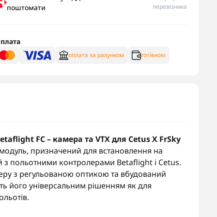
перевізника
поштомати
плата
оплата за рахунком
готівкою
taflight FC – камера та VTX для Cetus X FrSky
одуль, призначений для встановлення на
й з польотними контролерами Betaflight і Cetus.
меру з регульованою оптикою та вбудований
ить його універсальним рішенням як для
ольотів.