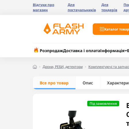
Відгуки про
Для
Для
По
магазин
постачальників
тендерів
др
Каталог товар
Розпродаж
Доставка і оплата
Інформація
Дрони, РЕБИ, детектори
Комплектуючі та запчас
Все про товар
Опис
Характери
Під замовлення