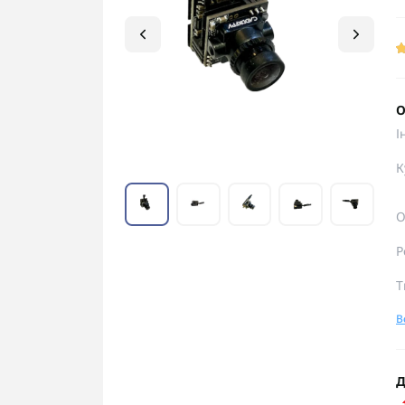
О
І
К
О
Р
Т
В
Д