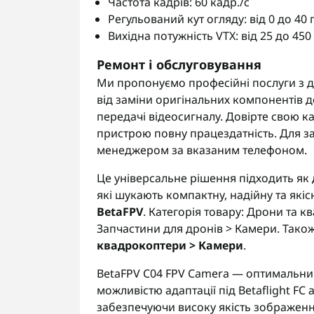
Частота кадрів: 60 кадр./с
Регульований кут огляду: від 0 до 40 
Вихідна потужність VTX: від 25 до 450
Ремонт і обслуговування
Ми пропонуємо професійні послуги з д
від заміни оригінальних компонентів д
передачі відеосигналу. Довірте свою 
пристрою повну працездатність. Для за
менеджером за вказаним телефоном.
Це універсальне рішення підходить як дл
які шукають компактну, надійну та як
BetaFPV
. Категорія товару: Дрони та 
Запчастини для дронів > Камери. Також
квадрокоптери > Камери
.
BetaFPV C04 FPV Camera — оптимальний
можливістю адаптації під Betaflight FC 
забезпечуючи високу якість зображення