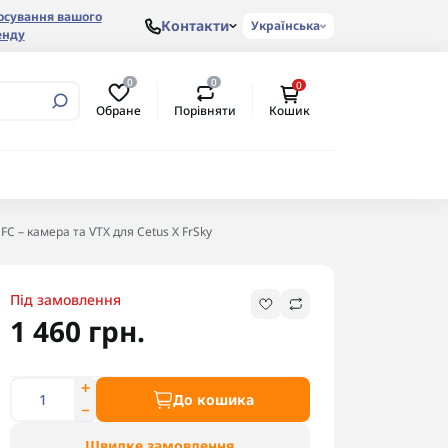
осування вашого
Контакти
Українська
енду
0
0
0
Обране
Порівняти
Кошик
 FC – камера та VTX для Cetus X FrSky
Під замовлення
1 460 грн.
До кошика
Швидке замовлення