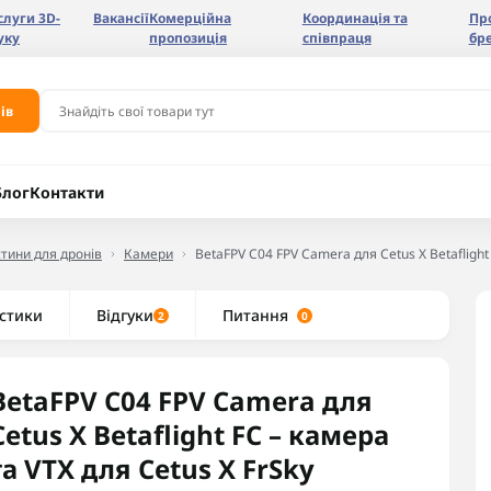
слуги 3D-
Вакансії
Комерційна
Координація та
Пр
уку
пропозиція
співпраця
бр
ів
Блог
Контакти
тини для дронів
Камери
BetaFPV C04 FPV Camera для Cetus X Betaflight
стики
Відгуки
Питання
2
0
BetaFPV C04 FPV Camera для
Cetus X Betaflight FC – камера
та VTX для Cetus X FrSky