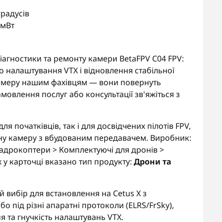
градусів
 мВт
іагностики та ремонту камери BetaFPV C04 FPV:
о налаштування VTX і відновлення стабільної
камеру нашим фахівцям — вони повернуть
мовлення послуг або консультації зв'яжіться з
я початківців, так і для досвідчених пілотів FPV,
існу камеру з вбудованим передавачем. Виробник:
квадрокоптери > Комплектуючі для дронів >
 у карточці вказано тип продукту:
Дрони та
 вибір для встановлення на Cetus X з
або під різні апаратні протоколи (ELRS/FrSky),
 та гнучкість налаштувань VTX.