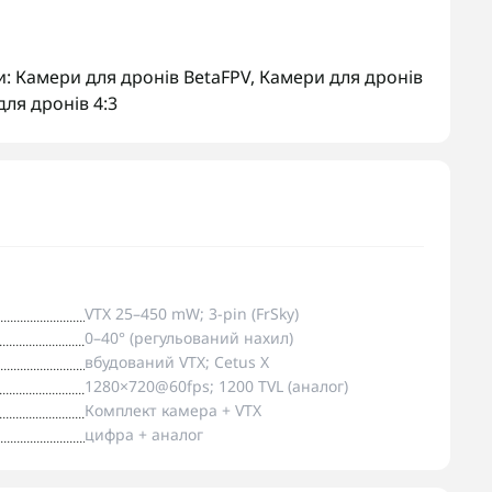
и:
Камери для дронів BetaFPV
,
Камери для дронів
ля дронів 4:3
VTX 25–450 mW; 3-pin (FrSky)
0–40° (регульований нахил)
вбудований VTX; Cetus X
1280×720@60fps; 1200 TVL (аналог)
Комплект камера + VTX
цифра + аналог