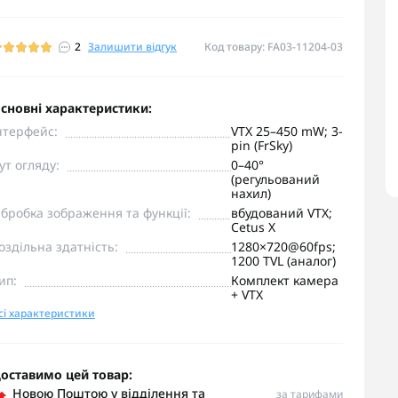
2
Залишити відгук
Код товару: FA03-11204-03
сновні характеристики:
нтерфейс:
VTX 25–450 mW; 3-
pin (FrSky)
ут огляду:
0–40°
(регульований
нахил)
бробка зображення та функції:
вбудований VTX;
Cetus X
оздільна здатність:
1280×720@60fps;
1200 TVL (аналог)
ип:
Комплект камера
+ VTX
сі характеристики
оставимо цей товар:
Новою Поштою у відділення та
за тарифами