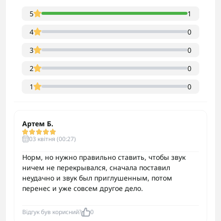
5
1
4
0
3
0
2
0
1
0
Артем Б.
03 квітня (00:27)
Норм, но нужно правильно ставить, чтобы звук
ничем не перекрывался, сначала поставил
неудачно и звук был приглушенным, потом
перенес и уже совсем другое дело.
Відгук був корисний?
0