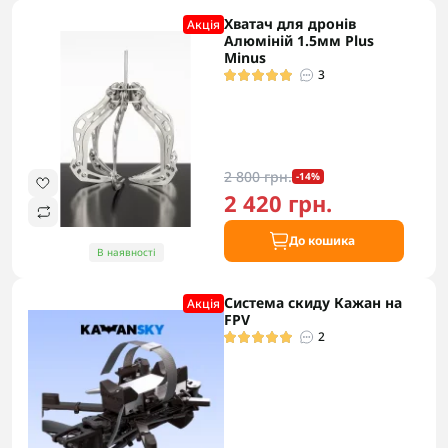
Хватач для дронів
Акцiя
Алюміній 1.5мм Plus
Minus
3
2 800 грн.
-14%
2 420 грн.
До кошика
В наявності
Система скиду Кажан на
Акцiя
FPV
2