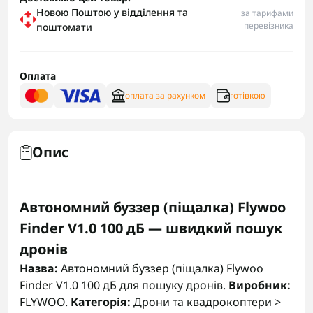
Новою Поштою у відділення та
за тарифами
перевізника
поштомати
Оплата
оплата за рахунком
готівкою
Опис
Автономний буззер (піщалка) Flywoo
Finder V1.0 100 дБ — швидкий пошук
дронів
Назва:
Автономний буззер (піщалка) Flywoo
Finder V1.0 100 дБ для пошуку дронів.
Виробник:
FLYWOO.
Категорія:
Дрони та квадрокоптери >