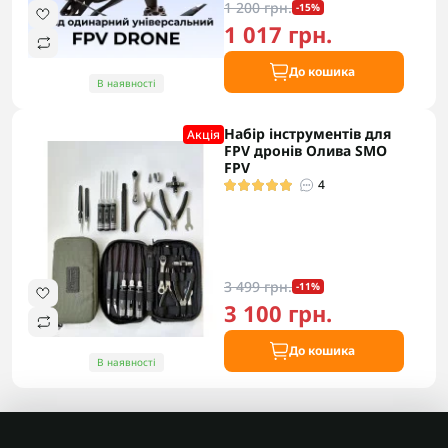
1 200 грн.
-15%
1 017 грн.
До кошика
В наявності
Набір інструментів для
Акцiя
FPV дронів Олива SMO
FPV
4
3 499 грн.
-11%
3 100 грн.
До кошика
В наявності