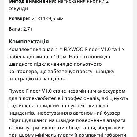
Метод вимкнення:
натискання кнопки 2
секунди
Розміри:
21×11×9,5 мм
Вага:
2,7 г
Комплектація
Комплект включає: 1 × FLYWOO Finder V1.0 та 1 ×
кабель довжиною 10 см. Набір готовий до
швидкого підключення до польотного
контролера, що забезпечує просту і швидку
інтеграцію на ваш дрон.
Flywoo Finder V1.0 стане незамінним аксесуаром
для пілотів-любителів і професіоналів, які цінують
надійність і швидкий пошук техніки після
інцидентів. Інвестування в автономний буззер
підвищує шанси на швидке повернення апарата
та знижує ризик втрати обладнання, зберігаючи
при цьому мінімальну вагу й компактні габарити.