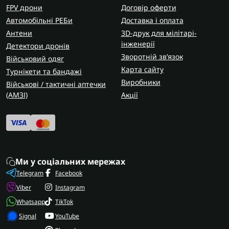
FPV дрони
Договір оферти
Автомобільні РЕБи
Доставка і оплата
Антени
3D-друк для мілітарі-
інженерії
Детектори дронів
Зворотній зв’язок
Військовий одяг
Карта сайту
Турнікети та бандажі
Виробники
Військові / тактичні аптечки
(AMЗІ)
Акції
Ми у соціальних мережах
Telegram
Facebook
Viber
Instagram
Whatsapp
TikTok
Signal
YouTube