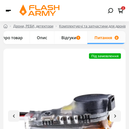
0
Дрони, РЕБИ, детектори
Комплектуючі та запчастини для дронів
е про товар
Опис
Відгуки
Питання
1
0
Під замовлення