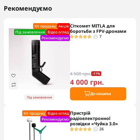
Рекомендуємо
Сіткомет MITLA для
Хіт продажу
Акцiя
боротьби з FPV-дронами
Під замовлення
Відео огляд
7
Рекомендуємо
4 500 грн.
-11%
4 000 грн.
До кошика
Під замовлення
Пристрій
Хіт продажу
Відео огляд
радіоелектронної
Рекомендуємо
розвідки «Чуйка 3.0»
26