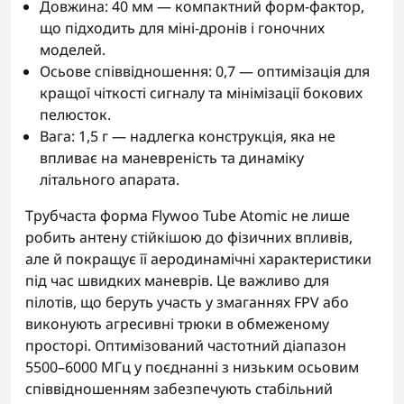
Довжина: 40 мм — компактний форм-фактор,
що підходить для міні-дронів і гоночних
моделей.
Осьове співвідношення: 0,7 — оптимізація для
кращої чіткості сигналу та мінімізації бокових
пелюсток.
Вага: 1,5 г — надлегка конструкція, яка не
впливає на маневреність та динаміку
літального апарата.
Трубчаста форма Flywoo Tube Atomic не лише
робить антену стійкішою до фізичних впливів,
але й покращує її аеродинамічні характеристики
під час швидких маневрів. Це важливо для
пілотів, що беруть участь у змаганнях FPV або
виконують агресивні трюки в обмеженому
просторі. Оптимізований частотний діапазон
5500–6000 МГц у поєднанні з низьким осьовим
співвідношенням забезпечують стабільний