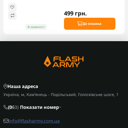
499 грн.
До кошика
В наявності
Наша адреса
Україна, м, Кам’янець - Подільський, Голосківське шосе, 1
(0
6
3)
Показати номер
info@flasharmy.com.ua