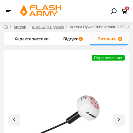
0
Антени
Антени для дронів
Антена Flywoo Tube Atomic 5.8ГГц U
Характеристики
Відгуки
Питання
0
0
Під замовлення