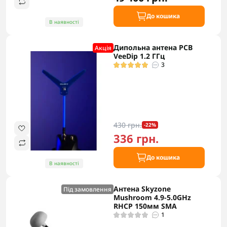
До кошика
В наявності
Дипольна антена PCB
Акцiя
VeeDip 1.2 ГГц
3
430 грн.
-22%
336 грн.
До кошика
В наявності
Антена Skyzone
Під замовлення
Mushroom 4.9-5.0GHz
RHCP 150мм SMA
1