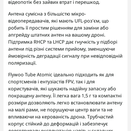
відеопотік без зайвих втрат і перешкод.
Антена сумісна з більшістю мікро-
відеопередавачів, які мають UFL-роз'єм, що
робить її простим рішенням для заміни або
апгрейду штатних антен на вашому дроні.
Підтримка RHCP та LHCP дає гнучкість у підборі
антени під різні системи прийому, зменшуючи
ймовірність деградації сигналу при невідповідній
поляризації.
Flywoo Tube Atomic ідеально підходить як для
спортсменів і ентузіастів FPV, так і для
користувачів, які шукають надійну запасну або
покращену антену. Її легка вага 1,5 г та компактні
розміри дозволяють легко встановлювати антену
на малі рами, не порушуючи центр ваги та не
впливаючи на керованість дрона. Трубчастий
корпус стійкий до деформацій і забезпечує
довготривалу експлуатацію навіть у складних