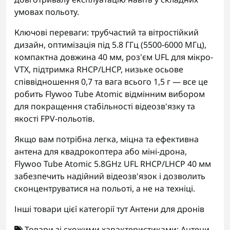
умовах польоту.
Ключові переваги: трубчастий та вітростійкий
дизайн, оптимізація під 5.8 ГГц (5500-6000 МГц),
компактна довжина 40 мм, роз'єм UFL для мікро-
VTX, підтримка RHCP/LHCP, низьке осьове
співвідношення 0,7 та вага всього 1,5 г — все це
робить Flywoo Tube Atomic відмінним вибором
для покращення стабільності відеозв'язку та
якості FPV-польотів.
Якщо вам потрібна легка, міцна та ефективна
антена для квадрокоптера або міні-дрона,
Flywoo Tube Atomic 5.8GHz UFL RHCP/LHCP 40 мм
забезпечить надійний відеозв'язок і дозволить
сконцентруватися на польоті, а не на техніці.
Інші товари цієї категорії тут
Антени для дронів
Товари зі схожими характеристиками:
Антени