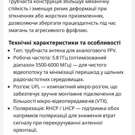
Трубчаста конструкція збільшує механічну
стійкість і зменшує ризик деформації при
зіткненнях або жорстких приземленнях,
дозволяючи зберігати працездатність під час
змагань та агресивного фріфлаю.
Технічні характеристики та особливості
Тип: трубчаста антена для аналогового FPV.
Робоча частота: 5.8 ГГц (оптимізований
діапазон 5500-6000 МГц) — для чистого
відеопотоку та мінімізації перешкод у щільних
радіочастотних середовищах.
Роз'єм: UFL — компактний мікро-роз'єм, що
забезпечує зручне монтажне підключення до
більшості мікро-відеопередавачів (VTX).
Поляризація: RHCP / LHCP — підтримка обох
напрямків поляризації для зниження втрат
сигналу при перекручуванні антенної
орієнтації.