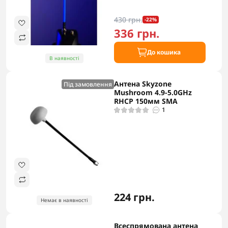
430 грн.
-22%
336 грн.
До кошика
В наявності
Антена Skyzone
Під замовлення
Mushroom 4.9-5.0GHz
RHCP 150мм SMA
1
224 грн.
Немає в наявності
Всеспрямована антена