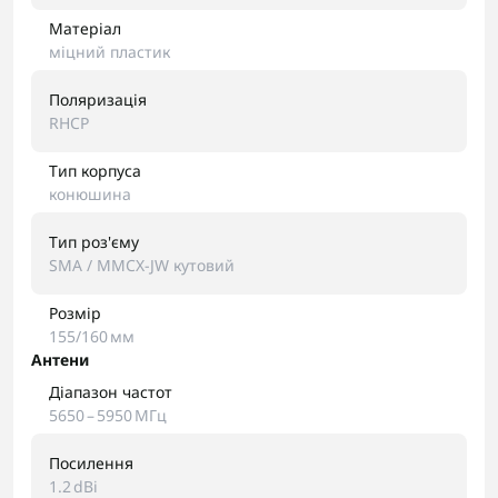
Матеріал
міцний пластик
Поляризація
RHCP
Тип корпуса
конюшина
Тип роз'єму
SMA / MMCX-JW кутовий
Розмір
155/160 мм
Антени
Діапазон частот
5650 – 5950 МГц
Посилення
1.2 dBi