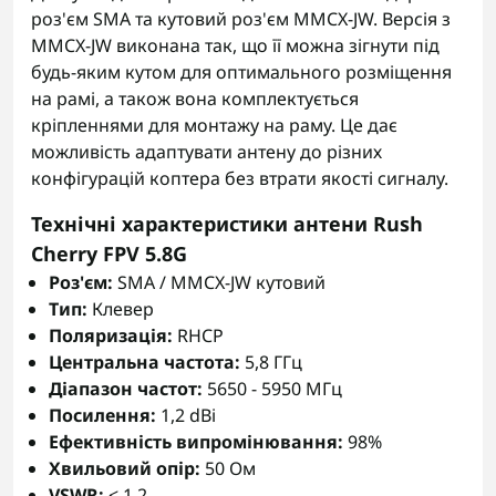
роз'єм SMA та кутовий роз'єм MMCX-JW. Версія з
MMCX-JW виконана так, що її можна зігнути під
будь-яким кутом для оптимального розміщення
на рамі, а також вона комплектується
кріпленнями для монтажу на раму. Це дає
можливість адаптувати антену до різних
конфігурацій коптера без втрати якості сигналу.
Технічні характеристики антени Rush
Cherry FPV 5.8G
Роз'єм:
SMA / MMCX-JW кутовий
Тип:
Клевер
Поляризація:
RHCP
Центральна частота:
5,8 ГГц
Діапазон частот:
5650 - 5950 МГц
Посилення:
1,2 dBi
Ефективність випромінювання:
98%
Хвильовий опір:
50 Ом
VSWR:
< 1,2