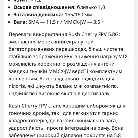
Осьове співвідношення:
близько 1,0
Загальна довжина:
155/160 мм
Вага:
SMA — 11.5 г / MMCX-JW — 3.5 г
Переваги використання Rush Cherry FPV 5.8G:
зменшення мерехтіння екрану при
багатопроменевих перешкодах, більш чисте та
стабільне зображення FPV, зниження нагріву VTX,
можливість коректного розміщення антени
завдяки гнучкій MMCX-JW версії і комплектним
кріпленням. Антена ідеально підходить для
пілотів, які цінують баланс між компактністю,
надійністю і високою якістю відеосигналу.
Rush Cherry FPV стане хорошим вибором як для
гоночних дронів, так і для легких утилітарних
квадрокоптерів, де важливі мінімальна вага,
ударостійкість і проста інтеграція на раму. Вона
забезпечує широкий діапазон покриття на 5,8