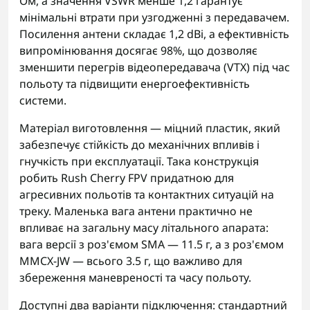
Ом, а значення VSWR менше 1,2 гарантує
мінімальні втрати при узгодженні з передавачем.
Посилення антени складає 1,2 dBi, а ефективність
випромінювання досягає 98%, що дозволяє
зменшити перегрів відеопередавача (VTX) під час
польоту та підвищити енергоефективність
системи.
Матеріал виготовлення — міцний пластик, який
забезпечує стійкість до механічних впливів і
гнучкість при експлуатації. Така конструкція
робить Rush Cherry FPV придатною для
агресивних польотів та контактних ситуацій на
треку. Маленька вага антени практично не
впливає на загальну масу літального апарата:
вага версії з роз'ємом SMA — 11.5 г, а з роз'ємом
MMCX-JW — всього 3.5 г, що важливо для
збереження маневреності та часу польоту.
Доступні два варіанти підключення: стандартний