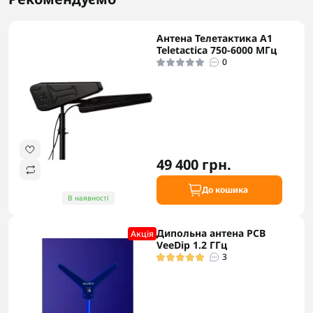
Антена Телетактика А1
Teletactica 750-6000 МГц
0
49 400 грн.
До кошика
В наявності
Дипольна антена PCB
Акцiя
VeeDip 1.2 ГГц
3