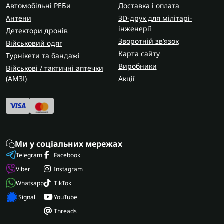
Автомобільні РЕБи
Доставка і оплата
Антени
3D-друк для мілітарі-
інженерії
Детектори дронів
Зворотній зв’язок
Військовий одяг
Карта сайту
Турнікети та бандажі
Виробники
Військові / тактичні аптечки
(AMЗІ)
Акції
Ми у соціальних мережах
Telegram
Facebook
Viber
Instagram
Whatsapp
TikTok
Signal
YouTube
Threads