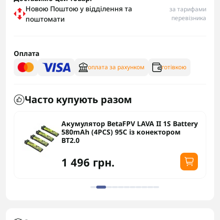
Новою Поштою у відділення та
за тарифами
перевізника
поштомати
Оплата
оплата за рахунком
готівкою
Часто купують разом
Акумулятор BetaFPV LAVA II 1S Battery
580mAh (4PCS) 95C із конектором
BT2.0
1 496 грн.