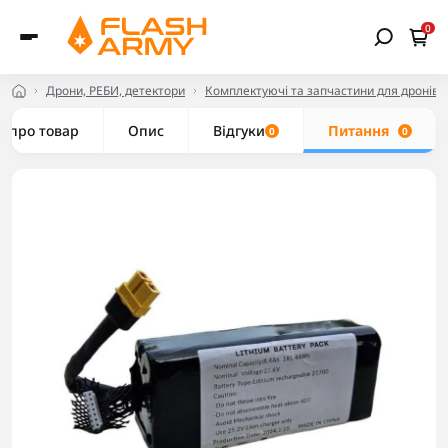
0
Дрони, РЕБИ, детектори
Комплектуючі та запчастини для дронів
е про товар
Опис
Відгуки
Питання
0
0