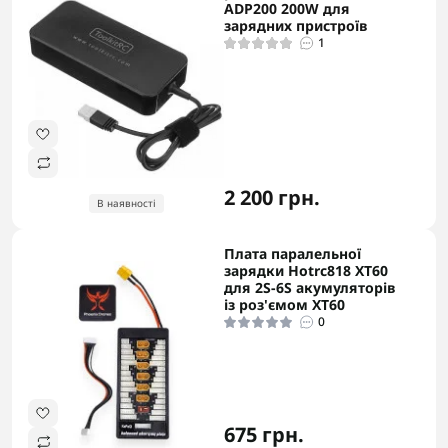
ADP200 200W для
зарядних пристроїв
1
2 200 грн.
В наявності
Плата паралельної
зарядки Hotrc818 XT60
для 2S-6S акумуляторів
із роз'ємом XT60
0
675 грн.