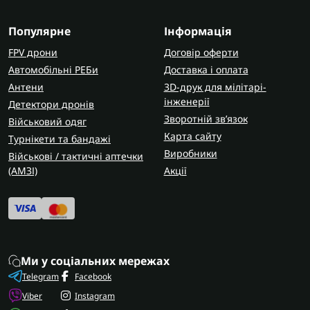
Популярне
Інформація
FPV дрони
Договір оферти
Автомобільні РЕБи
Доставка і оплата
Антени
3D-друк для мілітарі-
інженерії
Детектори дронів
Зворотній зв’язок
Військовий одяг
Карта сайту
Турнікети та бандажі
Виробники
Військові / тактичні аптечки
(AMЗІ)
Акції
Ми у соціальних мережах
Telegram
Facebook
Viber
Instagram