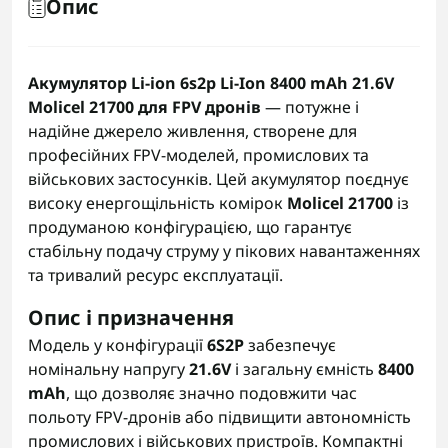
Опис
Акумулятор Li-ion 6s2p Li-Ion 8400 mAh 21.6V
Molicel 21700 для FPV дронів
— потужне і
надійне джерело живлення, створене для
професійних FPV-моделей, промислових та
військових застосунків. Цей акумулятор поєднує
високу енергощільність комірок
Molicel 21700
із
продуманою конфігурацією, що гарантує
стабільну подачу струму у пікових навантаженнях
та тривалий ресурс експлуатації.
Опис і призначення
Модель у конфігурації
6S2P
забезпечує
номінальну напругу
21.6V
і загальну ємність
8400
mAh
, що дозволяє значно подовжити час
польоту FPV-дронів або підвищити автономність
промислових і військових пристроїв. Компактні