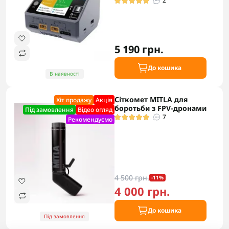
2
5 190 грн.
До кошика
В наявності
Сіткомет MITLA для
Хіт продажу
Акцiя
боротьби з FPV-дронами
Під замовлення
Відео огляд
7
Рекомендуємо
4 500 грн.
-11%
4 000 грн.
До кошика
Під замовлення