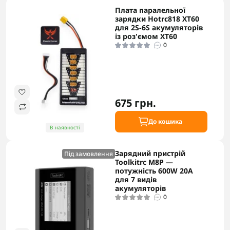
Плата паралельної
зарядки Hotrc818 XT60
для 2S-6S акумуляторів
із роз'ємом XT60
0
675 грн.
До кошика
В наявності
Зарядний пристрій
Під замовлення
Toolkitrc M8P —
потужність 600W 20A
для 7 видів
акумуляторів
0