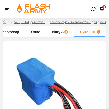
0
Дрони, РЕБИ, детектори
Комплектуючі та запчастини для дронів
е про товар
Опис
Відгуки
Питання
0
0