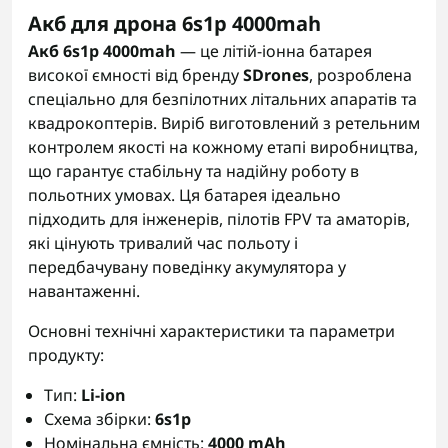
Акб для дрона 6s1p 4000mah
Акб 6s1p 4000mah
— це літій-іонна батарея
високої ємності від бренду
SDrones
, розроблена
спеціально для безпілотних літальних апаратів та
квадрокоптерів. Виріб виготовлений з ретельним
контролем якості на кожному етапі виробництва,
що гарантує стабільну та надійну роботу в
польотних умовах. Ця батарея ідеально
підходить для інженерів, пілотів FPV та аматорів,
які цінують тривалий час польоту і
передбачувану поведінку акумулятора у
навантаженні.
Основні технічні характеристики та параметри
продукту:
Тип:
Li-ion
Схема збірки:
6s1p
Номінальна ємність:
4000 mAh