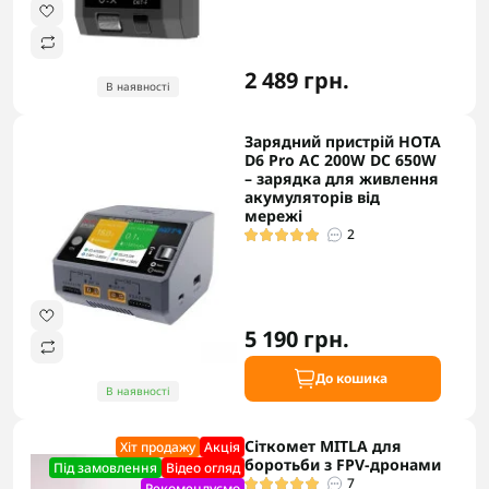
2 489 грн.
В наявності
Зарядний пристрій HOTA
D6 Pro AC 200W DC 650W
– зарядка для живлення
акумуляторів від
мережі
2
5 190 грн.
До кошика
В наявності
Сіткомет MITLA для
Хіт продажу
Акцiя
боротьби з FPV-дронами
Під замовлення
Відео огляд
7
Рекомендуємо