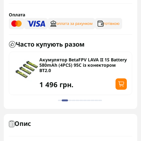
Оплата
оплата за рахунком
готівкою
Часто купують разом
Акумулятор BetaFPV LAVA II 1S Battery
580mAh (4PCS) 95C із конектором
BT2.0
1 496 грн.
Опис