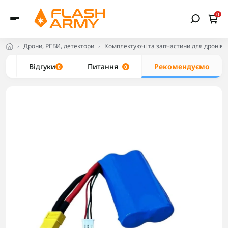
0
Дрони, РЕБИ, детектори
Комплектуючі та запчастини для дронів
и
Відгуки
Питання
Рекомендуємо
0
0