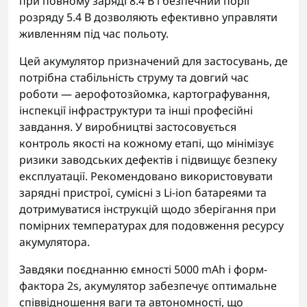
при повному заряді 8.4 В і безпечний поріг
розряду 5.4 В дозволяють ефективно управляти
живленням під час польоту.
Цей акумулятор призначений для застосувань, де
потрібна стабільність струму та довгий час
роботи — аерофотозйомка, картографування,
інспекції інфраструктури та інші професійні
завдання. У виробництві застосовується
контроль якості на кожному етапі, що мінімізує
ризики заводських дефектів і підвищує безпеку
експлуатації. Рекомендовано використовувати
зарядні пристрої, сумісні з Li-ion батареями та
дотримуватися інструкцій щодо зберігання при
помірних температурах для подовження ресурсу
акумулятора.
Завдяки поєднанню ємності 5000 mAh і форм-
фактора 2s, акумулятор забезпечує оптимальне
співвідношення ваги та автономності, що