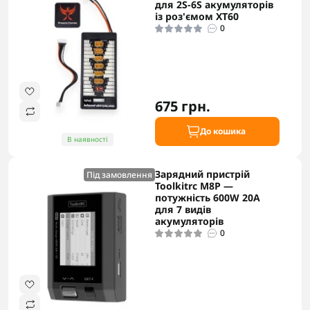
для 2S-6S акумуляторів
із роз'ємом XT60
0
675 грн.
До кошика
В наявності
Зарядний пристрій
Під замовлення
Toolkitrc M8P —
потужність 600W 20A
для 7 видів
акумуляторів
0