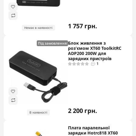
1 757 грн.
Немає в наявності
Блок живлення з
Під замовлення
роз'ємом ХТ60 ToolkitRC
ADP200 200W для
зарядних пристроїв
1
2 200 грн.
В наявності
Плата паралельної
зарядки Hotrc818 XT60