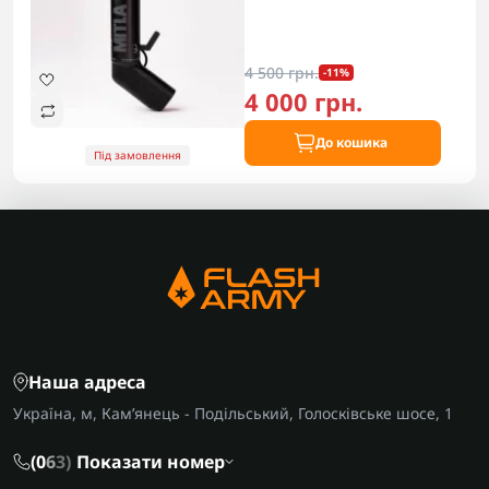
4 500 грн.
-11%
4 000 грн.
До кошика
Під замовлення
Наша адреса
Україна, м, Кам’янець - Подільський, Голосківське шосе, 1
(0
6
3)
Показати номер