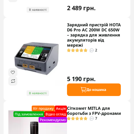
2 489 грн.
В наявності
Зарядний пристрій HOTA
D6 Pro AC 200W DC 650W
– зарядка для живлення
акумуляторів від
мережі
2
5 190 грн.
До кошика
В наявності
Сіткомет MITLA для
Хіт продажу
Акцiя
боротьби з FPV-дронами
Під замовлення
Відео огляд
7
Рекомендуємо